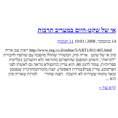
אי של שקט-היום במעריב תרבות
14 בנובמבר, 2008 | 10:03
11 תגובות
http://www.nrg.co.il/online/5/ART1/811/465.html ראיון עם אריה
סיון אי של שקט אריה סיון, המשורר שחולל מהפכה עם שותפיו לחבורת
"לקראת", והאיש המופנם שהתפרנס מהוראה ולא התערבב בקליקות
ספרותיות, עומד לחגוג 80. הוא עדיין כותב(ולא מראה גם לאשתו לפני
הפרסום), עדיין פעיל(במידת האפשר), קצת מוטרד(מהזיכרון שנפגם)
ומאד מקווה ששירתו לא תישכח דפנה שחורי למרות שאריה סיון
הוא ...
קרא עוד »