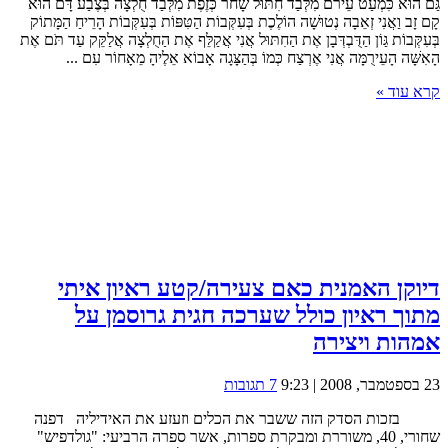
גַּם הוּא כִּמְעַט עֵירֹם מִלְּבַד חִתּוּל שָׁחֹר כְּזֶפֶת מִלְּבַד חֻלְצָה בְּצֶבַע דָּם הוּא
קָם זָב וַאֲנִי זְאֵבָה נְטוּשָׁה הוֹלֶכֶת בְּעִקְּבוֹת הַטִּפּוֹת בְּעִקְּבוֹת הָרֵיחַ הַמָּתוֹק
בְּעִקְּבוֹת גַּוֹן הַדֻּבְדְּבָן אֶת הַחִתּוּל אֲנִי אֲקַלֵּף אֶת הַחֻלְצָה אֲלַקֵּק עַד תֹּם אֶת
הָאִשָּׁה הָעֵירֻמָּה אֲנִי אֶרְצַח כְּמוֹ בְּהַצָּגָה אָבוֹא אֵלֶיהָ מֵאָחוֹר עִם ...
קרא עוד »
דיוקן האמנית כאם צעירה/קטע ראיון איתי
מתוך ראיון כולל שערכה חגית גרוסמן על
אמהות ויצירה
23 בספטמבר, 2008 | 9:23
7 תגובות
בזכות הסדק הזה ששבר את הכלים וזעזע את האידיליה דפנה
שחורי, 40, משוררת ומבקרת ספרות, אשר ספרה הרביעי: "גולדפיש"