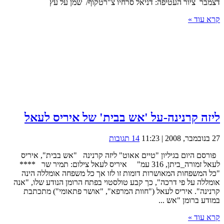
דצמבר ציור העטיפה: דניאל סרחיו צ"רטקוף/ שמן על עץ
קרא עוד »
ליזה קרנינה-על 'אש בבית' של איריס לעאל
27 בנובמבר, 2008 | 11:23
14 תגובות
פורסם היום בגיליון "טיים אאוט" ליזה קרנינה "אש בבית", איריס
לעאל זמורה_ביתן, 316 עמ" איריס לעאל צילום: תמיר שר ****
"כל המשפחות המאושרות דומות זו לזו אך כל משפחה אומללה הינה
אומללה על פי דרכה", כך קבע טולסטוי בפתח הרומן הנודע שלו, "אנה
קרנינה". איריס לעאל ("חוות המרפא", "אושר פתאומי") מתכתבת
במודע ברומן "אש ...
קרא עוד »