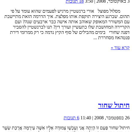
3 באוקטובר, 2008 | 3:50
18 תגובות
מסלול מפוצל אורי ברנשטיין מרגיש לפעמים שהוא עומד על פי
תהום. שברגע היצירה תוקפת אותו מפלצת. איך הדרמה הזאת מתיישבת
עם המשורר המאופק שאוהב אותה אישה כבר ארבעים שנה? ועם
הקריירה המחושבת שלו כתעשיין ועורך דין? תנו לברנשטיין להסביר
דפנה שחורי בימים מהבילים של סוף הקיץ נדמה כי רק ממרומי דירת
פנטהאוז מסחררת ...
קרא עוד »
חיתול שחור
26 בספטמבר, 2008 | 11:40
6 תגובות
חיתול שחור פַּעַם זוֹ הָיְתָה אֲנִי וְעַכְשָׁו צְמוּדָה אֵלָיו אִשָּׁה עֵירֻמָּה אֲרֻכַּת שֵׂעָר