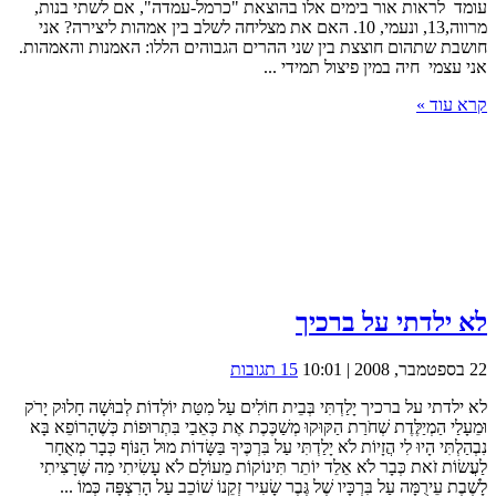
עומד לראות אור בימים אלו בהוצאת "כרמל-עמדה", אם לשתי בנות,
מרווה,13, ונעמי, 10. האם את מצליחה לשלב בין אמהות ליצירה? אני
חושבת שתהום חוצצת בין שני ההרים הגבוהים הללו: האמנות והאמהות.
אני עצמי חיה במין פיצול תמידי ...
קרא עוד »
לא ילדתי על ברכיך
22 בספטמבר, 2008 | 10:01
15 תגובות
לא ילדתי על ברכיך יָלַדְתִּי בְּבֵית חוֹלִים עַל מִטַּת יוֹלְדוֹת לְבוּשָׁה חָלוּק יָרֹק
וּמֵעָלַי הַמְיַלֶּדֶת שְׁחֹרַת הַקּוּקוּ מְשַׁכֶּכֶת אֶת כְּאֵבַי בִּתְרוּפוֹת כְּשֶׁהָרוֹפֵא בָּא
נִבְהַלְתִּי הָיוּ לִי הֲזָיוֹת לֹא יָלַדְתִּי עַל בִּרְכֶּיךָ בַּשָּׂדוֹת מוּל הַנּוֹף כְּבָר מְאֻחָר
לַעֲשׂוֹת זֹאת כְּבָר לֹא אֵלֵד יוֹתֵר תִּינוֹקוֹת מֵעוֹלָם לֹא עָשִׂיתִי מַה שֶּׁרָצִיתִי
לָשֶׁבֶת עֵירֻמָּה עַל בִּרְכָּיו שֶׁל גֶּבֶר שָׂעִיר זְקֵנוֹ שׁוֹכֵב עַל הָרִצְפָּה כְּמוֹ ...