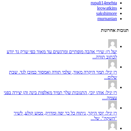
rupali14mehta
leowatkins
sakshimore
murnanian
תגובות אחרונות
יעל רן: שירי אהבה מופתיים ומרגשים עד מאוד כפי שרק גד יודע
לכתוב תודה...
רן יגיל: תמר היקרה מאוד, שלמי תודה ואמסור כמובן לגד. שבת
שלום...
רן יגיל: אוהו יוכי, התגובות שלך תמיד מאלפות בינה והן יצירה בפני
עצמה....
רן יגיל: יוסי היקר, ניתוח כל כך יפה ומדויק, ממש קולע, לשיר
"השקה". של...