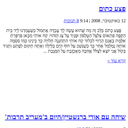
פצע כתום
12 באוקטובר, 2008 | 9:14
8 תגובות
פֶּצַע כָּתֹם בַּלֵּב זֶה מַה שֶּׁהוּא עָשָׂה לָךְ עֻבְדָּה אֶתְמוֹל כְּשֶׁעָמַדְנוּ לְיַד בֵּית
הַקָּפֶה פִּתְאוֹם צִלְצֵל הַטֶּלֶפוֹן וּפָנַיִךְ עַל צַג הַזִּהוּי: קַח אוֹתִי מִכָּאן פִּרְפַּרְתְּ
אִלֶּמֶת בָּאֲגַם הָרָווּי לִכְלוּךְ קַח אוֹתִי הִתְחַנְּנָה תְּלוּיָה כָּךְ בֵּינֵינוּ כְּמוֹ סִסְמָה
אוֹתָהּ נְמַלְמֵל אַחַר כָּךְ כְּשֶׁנֵּשֵׁב עַל חוֹף הַיָּם בַּלַּיְלָה וְאַתָּה תָּקוּם לְפֶתַע וְתַגִּיד
בְּקוֹל אֲנִי יוֹצֵא לִצְלֹל אֲחַכֶּה מְאֻכְזֶבֶת עַל הַמַּגֶּבֶת ...
קרא עוד »
שיחה עם אורי ברנשטיין/היום ב'מעריב תרבות'