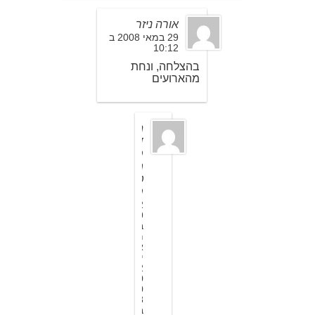
אורה ניזר
29 במאי 2008 ב
10:12
בהצלחה, ונחת
מהארועים
ה
ד
ס
מ
ט
ס
2
9
ב
מ
א
י
2
0
0
8
ב