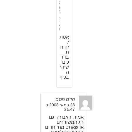
8
ב
2
1
:
4
8
אסת
י,
זהירו
ת
בדר
כים
שיהי
ה
בכיף
הדס מטס
28 במאי 2008 ב
21:47
אמיר, האם זהו גם
חג המשוררים
או שאתם מתייחדים