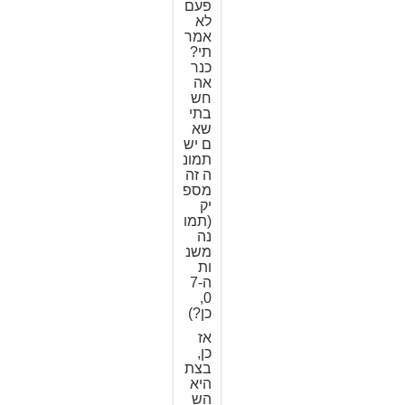
פעם
לא
אמר
תי?
כנר
אה
חש
בתי
שא
ם יש
תמונ
ה זה
מספ
יק
(תמו
נה
משנ
ות
ה-7
0,
כן?)
אז
כן,
בצת
היא
הש