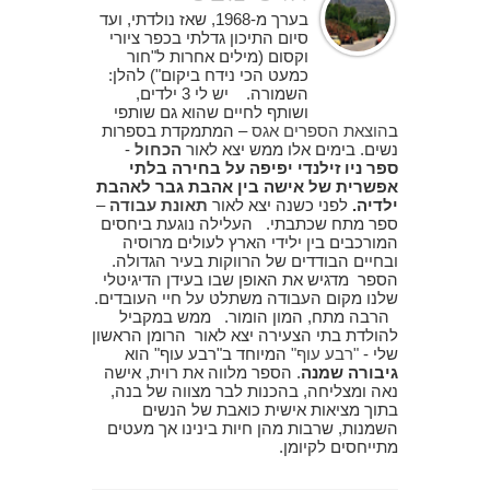
בערך מ-1968, שאז נולדתי, ועד
סיום התיכון גדלתי בכפר ציורי
וקסום (מילים אחרות ל"חור
כמעט הכי נידח ביקום") להלן:
השמורה. יש לי 3 ילדים,
ושותף לחיים שהוא גם שותפי
ב
הוצאת הספרים אגס
– המתמקדת בספרות
נשים. בימים אלו ממש יצא לאור
הכחול
-
ספר ניו זילנדי יפיפה על בחירה בלתי
אפשרית של אישה בין אהבת גבר לאהבת
ילדיה.
לפני כשנה יצא לאור
תאונת עבודה
–
ספר מתח שכתבתי. העלילה נוגעת ביחסים
המורכבים בין ילידי הארץ לעולים מרוסיה
ובחיים הבודדים של הרווקות בעיר הגדולה.
הספר מדגיש את האופן שבו בעידן הדיגיטלי
שלנו מקום העבודה משתלט על חיי העובדים.
הרבה מתח, המון הומור. ממש במקביל
להולדת בתי הצעירה יצא לאור הרומן הראשון
שלי -
"רבע עוף"
המיוחד ב"רבע עוף" הוא
גיבורה שמנה
. הספר מלווה את רוית, אישה
נאה ומצליחה, בהכנות לבר מצווה של בנה,
בתוך מציאות אישית כואבת של הנשים
השמנות, שרבות מהן חיות בינינו אך מעטים
מתייחסים לקיומן.