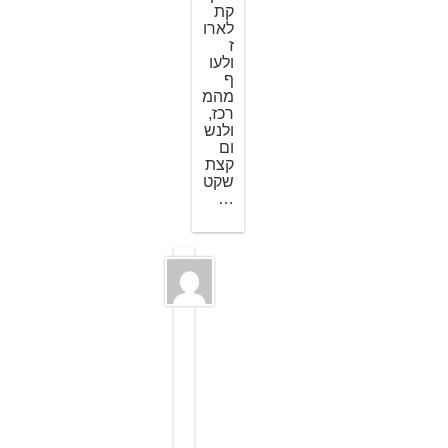
קת
לארו
ז
ולעו
ף
מהמ
רכז,
ולנש
ום
קצת
שקט
…
ה
ד
ס
מ
ט
ס
2
8
ב
מ
א