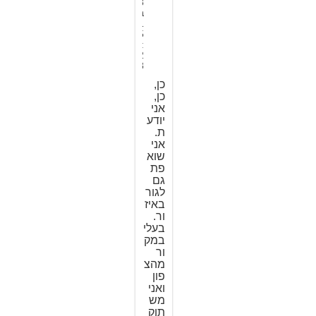
8
ב
1
5
:
2
8
כן,
כן,
אני
יודע
ת.
אני
שוא
פת
גם
לגור
באיז
ור.
בעלי
במק
ור
מהצ
פון
ואני
מש
תוק