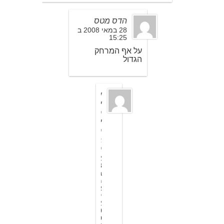
הדס מטס
28 במאי 2008 ב
15:25
על אף המרחק
הגדול
ש
י
ר
י
ר
ב
ר
2
8
ב
מ
א
י
2
0
0