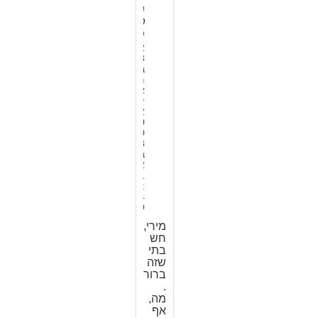
מ
ט
ס
2
8
ב
מ
א
י
2
0
0
8
ב
2
1
:
4
9
מירי,
חש
בתי
שזה
ברור
.
מה,
אף