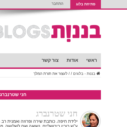
התחבר
פתיחת בלוג
ראשי
אודות
צור קשר
בננות - בלוגים
/
/
לעצור את תורת המלך
חני שטרנברג
חני שטרנברג
ילידת חיפה. כותבת שירה ופרוזה ואמנית רב
ע"ש רובין בירושליים. נשואה ואם לשלושה. מת