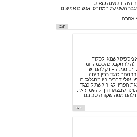
וח היהדות אינה כזאת.
העבר השני של המתרס ואנשים אמיצים
א אהבה.
הגב
 מספיק לשנוא ולסלוד
לולה להתקבל כהסכמה. ומי
דים ממנה – רק להם יש
הסתה כנגד רבין היתה
 אולי דברים היו מתגלגלים
ת הפריווילגייה לשתוק כנגד
 הנוער שמצאו דרך להשמיע את
ת להם ממה שקורה סביבם
הגב