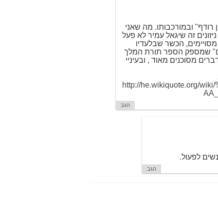
רודף" ובמורכבותו. מה שאני
יזונים זה שיגאל עמיר לא פעל
מסויימים, הכשר שבלעדיו
ים" שמספק הספר תורת המלך
רים מסוכנים מאוד , ובעיניי
http://he.wikiquote.or
AA
הגב
שים לפעול.
הגב