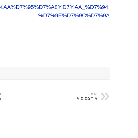
iki/%D7%AA%D7%95%D7%A8%D7%AA_%D7%94
%D7%9E%D7%9C%D7%9A
הבא
ה
אור בסוסיא
ה-26 בס