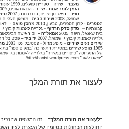
מעבר
– שירה – ספריית פועלים, 1999
עונות
הזמן לומר אמת
- שירה - הוצאת גוונים, 2009
ספר
– תיאטרון הידית, פרדס חנה, 2007
סיפ
שמואל, 2008
שירת הבית
- מוזיאון העלייה הרא
הספרים
- קרון הספרים, טבעון, 2010
מחסן פואם
קבוצתיות –
סדק סדק תרדוף
– גלרייה לאמנות קיבוץ גן שמו
בית שאגאל, חיפה, 2005
אמאל''ה
– יום האישה הבינלאומי, 
גלריה לאמנות קיבוץ גן שמואל, 2007
יד ביד
– פסטיבל החג ש
שירים נעים שירים
– מופע מחול - פסטיבל עכו, 1983
מת
1985
מופע שירים
במסגרת התערוכה "במקום ספר" בתיאטרון ה
"יוצאת לאור"
http://hanist.wordpress.com/
לעצור את תורת המלך
"לעצור את תורת המלך"
– זה המשפט שהרכיבו א
החולצות הכחולות בסיומה של העצרת לציון הש