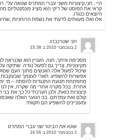
היי , חני,קיצוניות משני עברי המתרס שנואה עלי. ר
קראי את הפוסט של ריקי הוא מציג פונמנטליזם מ
היוצאים כנגדו.
אלו ואלו מעוותים לדעתי את נשמת הרוחניות ,שהי
חני שטרנברג
2 בנובמבר 2010 ב 15:38
מסכימה איתך, חנה. העניין הוא שכנראה לא
מקיצוניות, צריך גם לפעול נגדה. שתיקה ע
שיכול לפעול אלה האנשים מתוך העם שסול
אפשרות להשפיע. תארי לעצמך שבעקבות ה
מתפתחת תנועת התנגדות להסתה – מי יודע,
אחרת. בכל מקרה אחרי מה שקרה, אין לנו א
קיצוניות כזאת, ולכן הערכתי כל כך את בני
קולם ואת עמדתם. בני הנוער האלה שאכפ
ומעוניינים להשפיע הם תקוותי.
שונא את הביטוי שני עברי המתרס
2 בנובמבר 2010 ב 16:55