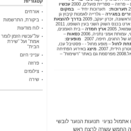
קטגוריות
– פרוזה – ספריית פועלים, 2000
עכשיו
תערוכות:
תערוכות יחיד –
במקום
אורחים
ורים במגירה
– גלרייה לאמנות קיבוץ גן
שונה, זכרון יעקב, 2009
בדרך להוצאת
ביקורת, התרשמות
- וידאו ארט בכנס השוק השני בעין השופט, 2011
לוח מודעות
אל, 2005
ארץ חמדה
– בית האמנים,
עמותת אמני נתניה, 2006
כסאות
–
על"עכשיו הזמן לומר
ל החגים, חיפה, 2007
מופעים:
אמת" ועל "שירת
חת לחול
– מופע מחול - - פסטיבל עכו,
הבית"
ידית, 2007.
מיצג
באירוע הפתיחה
של התערוכה "סיפורים במגירה" בגלרייה לאמנות בגן שמואל.2008 מפרסמת גם באתר "רשימות" –
ענייני היום
פרוזה
צילומים
שירה
תמול נציגי תנועות הנוער לובשי
נה החמש עשרה לרצח ראש