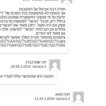
תודה רבה אביטל על התגובות.
אני באמת לא מתמצאת בכל הפנים של "דין 
יודעת על פי אמצעי התקשורת שמהם כולנו נ
בחלל ריק, וקיבל "הכשר" למעשהו מרבנים 
ספק אם היה פועל. ייתכן מאוד שה"הכשר
עלולים גם הם לתת "הכשר" למישהו. אלה דב
גם מאוד לא יהודים.
ציטוטים מהספר תורת המלך אפשר לקרוא
כאן:
g/wiki/%D7%AA%D7%95%D7%A8%D7%
_%D7%94%D7%9E%D7%9C%D7%9A
חני שטרנברג
1 בנובמבר 2010 ב 19:39
הכוונה היא שההכשר עלול לעודד אנ
חנה טואג
2 בנובמבר 2010 ב 11:34