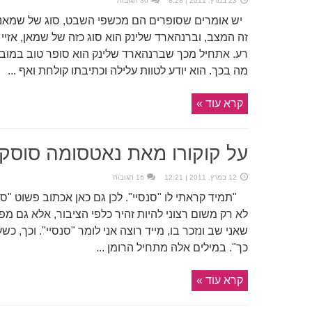
23 במרץ, 2011 | 8:28
30 תגובות
יש אומרים שסופרים הם מכשפי השבט, סוג של שמאני
זה המצב, וברנהארד שלינק הוא סוג כזה של שמאן, אזי
רע. אתחיל מכך שברנהארד שלינק הוא סופר טוב במובן ש
מה בכך. הוא יודע לטוות עלילה וכתיבתו קולחת ואף ...
קרא עוד »
על קוקורו מאת נאטסומה סוסקי
12 במרץ, 2011 | 12:21
16 תגובות
"תמיד קראתי לו "סנסיי". לכן גם כאן אכתוב פשוט "סנס
לא רק משום רצוני להיות זהיר כלפי הציבור, אלא גם מפ
שאני שב ונזכר בו, מייד רוצה אני לומר "סנסיי". וכך, כשע
כך". במילים אלה מתחיל הרומן ...
קרא עוד »