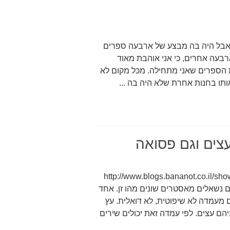
 אבל היה בה מבצע של ארבעה ספרים
בעה אחרים, כי אני אוהבת מאוד
 הספרים שאני מתחילה. מכל מקום לא
תו בחנות אחרת שלא היה בה ...
צים וגם פסואה
פוסט הקודם: http://www.blogs.bananot.co.il/showPost.php?
blogID=251&ite בזן בודהיזם נשאלים מאסטרים שונים מהו זן. אחד
לם מעמדה לא שיפוטית, לא דואלית. עץ
ניהם עצים. לפי עמדה זאת יכולים שירים