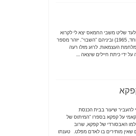
ד שליט משבי החמאס יצא לי לקרוא
את "ארבעה סיפורים" של ס. יזהר (הוצאת הקיבוץ המאוחד, 1965) וביניהם "השבוי". יזהר מספר
 מלחמת העצמאות. לרוע מזלו רעה
ל ידי כיתת חיילים שיצאה ...
פקא
להעביר שיעור בבית הכנסת
קאמי על קפקא בספרו "המיתוס של
ולמו האבסורדי של קפקא, שרוב
ם שאין מותירים בו לאדם מפלט. טענתו