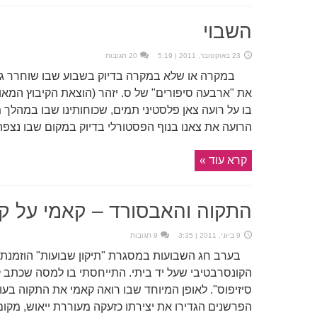
השבוי
23 באוקטובר, 2011 | 5:19
20 תגובות
במקרה או שלא במקרה בדיוק בשבוע שבו שוחרר גלע
בו על רועה צאן פלסטיני תמים, שכוחותינו שבו במהלך
הרועה את צאנו בנוף הפסטורלי בדיוק במקום שבו נצפה ע
קרא עוד »
התקוה והאבסורד – קאמי על ק
9 ביוני, 2011 | 3:35
9 תגובות
בערב חג השבועות במסגרת "תיקון שבועות" הוזמנתי 
הקונסרבטיבי שעל יד ביתי. התייחסתי בו למסה שכתב 
סיזיפוס". לאופן המיוחד שבו רואה קאמי את התקוה בע
הפרשנים הגדירו את יצירתו כזעקה מעוררת ייאוש, מקו