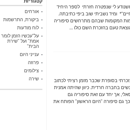
קטגוריות
שנודע לי שנפטרה חזרתי לספר היחיד
אורחים
ים"* ומיד נשביתי שוב ביפי כתיבתה.
ביקורת, התרשמות
מות המקומות שבהם מתרחשים סיפוריה
צאת טעם בהזכרת השם כולו ...
לוח מודעות
על"עכשיו הזמן לומר
אמת" ועל "שירת
הבית"
ענייני היום
פרוזה
צילומים
שירה
כרתי בסופרת שכבר מזמן רציתי לכתוב
נשים בחברה חרדית. כיוון שהיתה אמנית
אלי, אך יחד עם זאת סיפוריה גם
ך גם סיפורה "היום הראשון" הפותח את