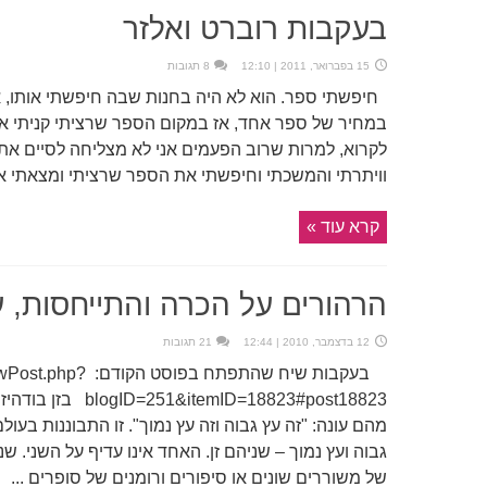
בעקבות רוברט ואלזר
15 בפברואר, 2011 | 12:10
8 תגובות
חיפשתי ספר. הוא לא היה בחנות שבה חיפשתי אותו,
במחיר של ספר אחד, אז במקום הספר שרציתי קניתי אר
לקרוא, למרות שרוב הפעמים אני לא מצליחה לסיים את
וויתרתי והמשכתי וחיפשתי את הספר שרציתי ומצאתי או
קרא עוד »
הרהורים על הכרה והתייחסות, ע
12 בדצמבר, 2010 | 12:44
21 תגובות
בעקבות שיח שהתפתח ב
mID=18823#post18823
מהם עונה: "זה עץ גבוה וזה עץ נמוך". זו התבוננות בעו
גבוה ועץ נמוך – שניהם זן. האחד אינו עדיף על השני. ש
של משוררים שונים או סיפורים ורומנים של סופרים ...