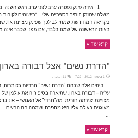
1 אידה פינק נפטרה ערב לפני ערב ראש השנה. מ
משלה שהזמן הותיר בספרייה שלי – "רישומים לקורות חי
בקריאה המחודשת שמתי לב לכך שפינק מציינת את ש
באות הראשונה של שמם בלבד, אם מפני שכבר אינה מו
קרא עוד »
"הדרת נשים" אצל דבורה בארון
1 בינואר, 2012 | 7:25
11 תגובות
בימים אלה שבהם "הדרת נשים" חרדיות בכותרות, נז
עליה – דבורה בארון, שתיארה בסיפוריה את עולמן של 
מצויינת יצירתה חורגת מה"חרדי" אל האנושי – אוניברס
מעוגנים בעולם עליו היא מספרת ושממנו הם נובעים. כ
...
קרא עוד »