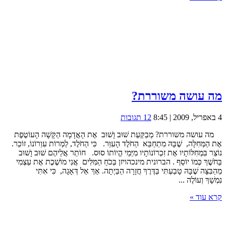
מה עושה משוררת?
4 באפריל, 2009 | 8:45
12 תגובות
מה עושה משוררת? מְבַקַּעַת שׁוּב וָשׁוּב אֶת הָאֲדָמָה הַקָּשָׁה הָעוֹטֶפֶת
אֶת הַמְּחִלָּה, שֶׁבָּהּ מִתְחַבֵּא הַחֹלֶד הָעִוֵּר. כִּי הַחֹלֶד, לַמְרוֹת עִוְרוֹנוֹ, זוֹכֵר.
נוֹצֵר בִּמְחִלּוֹתָיו אֶת זִכְרוֹנוֹתָיו מִיְּמֵי הֱיוֹתוֹ סוּס. חוֹתֵר אֲלֵיהֶם שׁוּב וָשׁוּב
בַּחֹשֶׁךְ כְּמוֹ יוֹסֵף . הברונית מינכהויזן בְּכֹחַ הַמִּלִּים אֲנִי מוֹשֶׁכֶת אֶת עַצְמִי
מֵהַבִּצָּה שֶׁבָּהּ טָבַעְתִּי בַּדֶּרֶךְ חֲזָרָה הַבַּיְתָה. אַךְ אַל דְּאָגָה, כִּי אִתִּי
נִמְשָׁךְ וְעוֹלֶה ...
קרא עוד »