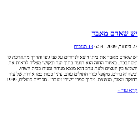
יש שאדם מאבד
27 בינואר, 2009 | 6:59
13 תגובות
יש שאדם מאבד את ביתו ויוצא לנדודים על פני גופו והדרך מתארכת לו
ומסתבכת. באיזור החזה הוא תועה בתוך יער ובקושי מצליח לראות את
השמש בין העצים ולעת ערב הוא מוצא מנוחה זמנית בבית השחי.
וכשהוא נרדם, מקופל כגור חתולים עזוב, עיניו כבות כמו אורות של עיר
רחוקה מאוד, מנצנצת. מתוך ספרי "שירי מעבר". ספריית פועלים, 1999.
קרא עוד »