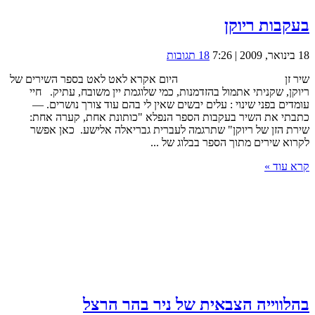
בעקבות ריוקן
18 בינואר, 2009 | 7:26
18 תגובות
שיר זן היום אקרא לאט לאט בספר השירים של
ריוקן, שקניתי אתמול בהזדמנות, כמי שלוגמת יין משובח, עתיק. חיי
עומדים בפני שינוי : עלים יבשים שאין לי בהם עוד צורך נושרים. —
כתבתי את השיר בעקבות הספר הנפלא "כותונת אחת, קערה אחת:
שירת הזן של ריוקן" שתרגמה לעברית גבריאלה אלישע. כאן אפשר
לקרוא שירים מתוך הספר בבלוג של ...
קרא עוד »
בהלווייה הצבאית של ניר בהר הרצל