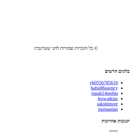
© כל הזכויות שמורות לחני שטרנברג
בלוגים חדשים
yh0556785616
babu88agency
rupali14mehta
leowatkins
sakshimore
murnanian
תגובות אחרונות