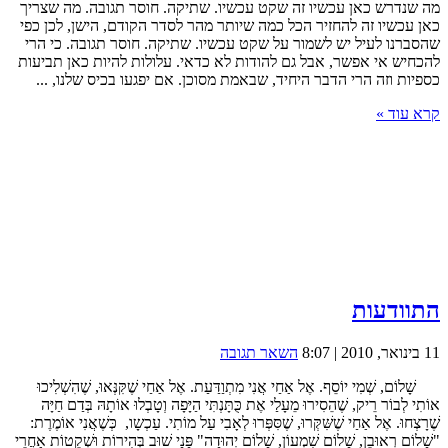
מה שנדרש כאן עכשיו זה שקט עכשיו. שתיקה. חוסר תגובה. מה שצריך
כאן עכשיו זה להחזיר הכל כמה שיותר מהר לסדר הקודם, הישן, לכן כפי
שהסברנו לעיל יש לשמור על שקט עכשיו. שתיקה. חוסר תגובה. כי הרי
להכחיש אי אפשר, אבל גם להודות לא כדאי. עלולות להיות כאן תביעות
כספיות וזה הרי הדבר היחיד, שבאמת מסוכן. אם יפגעו בכיס שלנו, ...
קרא עוד »
התוודעות
11 בינואר, 2010 | 8:07
השאר תגובה
שָׁלוֹם, שְׁמִי יוֹסֵף. אֶל אַחַי אֲנִי מִתְוַדַּעַת. אֶל אַחַי שֶׁקִּנְּאוּ, שֶׁהִשְׁלִיכוּ
אוֹתִי לְבוֹר רֵיק, שֶׁהֵסִירוּ מֵעָלַי אֶת כֻּתָּנְתִּי הַיָּפָה וְטָבְלוּ אוֹתָהּ בְּדַם חַיָּה
שֶׁרָצְחוּ. אֶל אַחַי שֶׁשִּׁקְּרוּ, שֶׁסִּפְּרוּ לְאָבִי עַל מוֹתִי. עַכְשָו, כְּשֶׁאֲנִי אוֹמֶרֶת:
"שָׁלוֹם רְאוּבֵן, שָׁלוֹם שִׁמְעוֹן, שָׁלוֹם יְהוּדָה" פָּנַי שׁוּב בְּהִירוֹת וּשְׁקֵטוֹת אַחֲרֵי