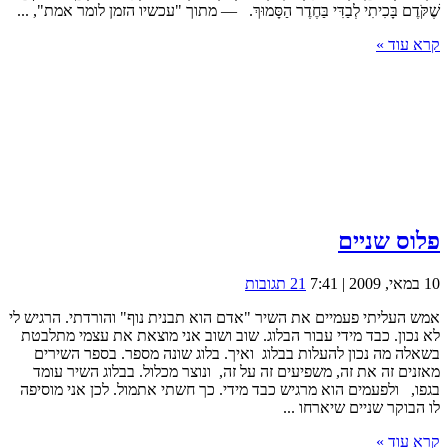
שֶׁקֹּדֶם בָּכִיתִי לְבַדִּי בַּחֶדֶר הַסָּמוּךְ. — מתוך "עכשיו הזמן לומר אמת", ...
קרא עוד »
פלוס שניים
10 במאי, 2009 | 7:41
21 תגובות
אמש העליתי פעמיים את השיר "אדם הוא תבנית נוף" והורדתי. הרגיש לי
לא נכון. כבד מידי עבור הבלוג. שוב ושוב אני מוצאת את עצמי מתלבטת
בשאלה מה נכון להעלות בבלוג ואיך. בלוג שונה מספר. בספר השירים
מאזנים זה את זה, משפיעים זה על זה, ונוצר מכלול. בבלוג השיר עומד
בגפו, ולפעמים הוא מרגיש כבד מידי. כך חשתי אתמול. לכן אני מוסיפה
לו הבוקר שניים שיארחו ...
קרא עוד »