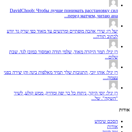
DavidChoob: Чтобы лучше понимать расстановку сил
перед матчем, читаю ана...
יעל רן: שירי אהבה מופתיים ומרגשים עד מאוד כפי שרק גד יודע
לכתוב תודה...
רן יגיל: תמר היקרה מאוד, שלמי תודה ואמסור כמובן לגד. שבת
שלום...
רן יגיל: אוהו יוכי, התגובות שלך תמיד מאלפות בינה והן יצירה בפני
עצמה....
רן יגיל: יוסי היקר, ניתוח כל כך יפה ומדויק, ממש קולע, לשיר
"השקה". של...
אודות
הסכם שימוש
אודות
צור קשר