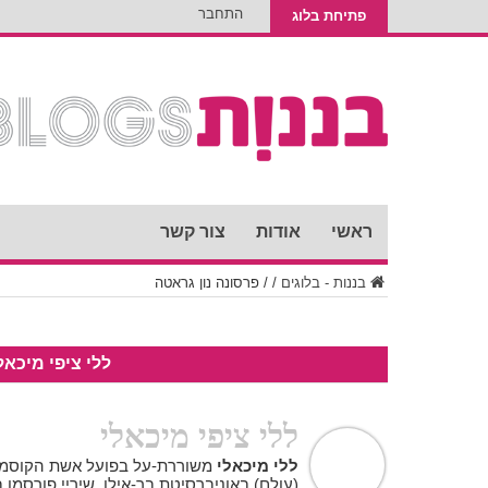
התחבר
פתיחת בלוג
ראשי
אודות
צור קשר
בננות - בלוגים
/
/
פרסונה נון גראטה
ללי ציפי מיכאל
ללי ציפי מיכאלי
ללי מיכאלי
משוררת-על בפועל אשת הקוסמו
(עולם) באוניברסיטת בר-אילן. שיריי פורסמו 