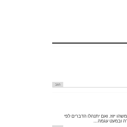
הגב
עילה, תחיי 120 שנה כפול 4 לפני שמשהו יזוז. ואם יתנהלו הדברים לפי
צירה ובמעט עגמה…