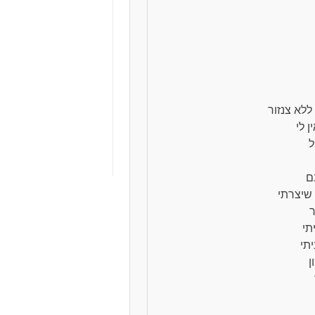
ור
ן לי
ל
יצרתי
ר
תי
תי
ן