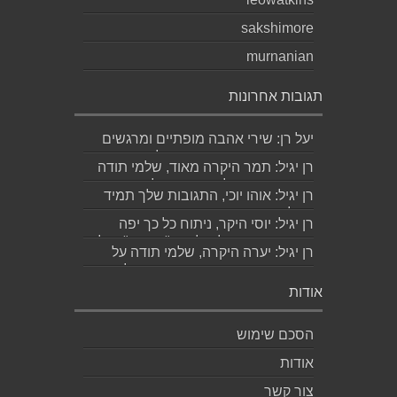
sakshimore
murnanian
תגובות אחרונות
יעל רן: שירי אהבה מופתיים ומרגשים
עד מאוד כפי שרק גד יודע לכתוב
רן יגיל: תמר היקרה מאוד, שלמי תודה
תודה...
ואמסור כמובן לגד. שבת שלום...
רן יגיל: אוהו יוכי, התגובות שלך תמיד
מאלפות בינה והן יצירה בפני עצמה....
רן יגיל: יוסי היקר, ניתוח כל כך יפה
ומדויק, ממש קולע, לשיר "השקה". של...
רן יגיל: יערה היקרה, שלמי תודה על
התגובה האישית והיפה. אמסור לגדי....
אודות
הסכם שימוש
אודות
צור קשר