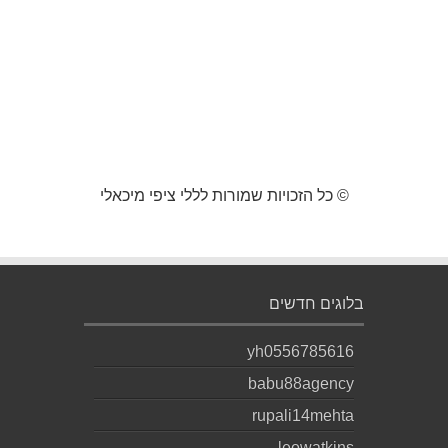
© כל הזכויות שמורות לללי ציפי מיכאלי
בלוגים חדשים
yh0556785616
babu88agency
rupali14mehta
leowatkins