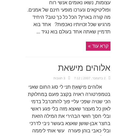
עצומות, נשאו נאומים אנשי רוח
ופוליטיקאים ונערכו מופעי חינם של אמנים.
מה קורה בארץ? הכל כל כך טוב? היחיד
מרגיש שכל זכויותיו נאכפות? אחד בוא
תדמיין שאתה אחד בעולם בוא נגיד ...
קרא עוד »
אלוהים מישאת
2 בדצמבר, 2007 | 7:12
3 תגובות
אלוהים מִישֶׁאַתְ תני לי סוג החום שאני
בטמפרטורה ראויה בְּקצב פועם בַּמחלוקת
הכי שנויה שפכי עליי פוּך להתכרבל בדמי
לאזן כל מעצור שאצא מזה בלי פגע ראשי
ובלי חסך חוּשי הבהירי את המילה הזאת
בחצר אבן-שושן שאצא בעושר ניבי לדרכי
ובלי כאבי בוהן פעוּרה עשי אותי ליממה