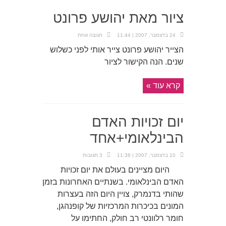
ציור מאת יהושע פרונט
24 בדצמבר, 2007 | 11:44
תגובה אחת
הצייר יהושע פרונט צייר אותי לפני כשלוש
שנים. הנה הקישור לציור
קרא עוד »
יום זכויות האדם
הבינלאומי+אחד
10 בדצמבר, 2007 | 11:38
3 תגובות
היום מציינים בעולם את יום זכויות
האדם הבינלאומי. בשנתיים האחרונות בזמן
שהותי בדנמרק, צויין היום הזה בעצרות
המונים בכיכרות המרכזיות של קופנהגן,
חומר רלוונטי רב חולק, החתימו על