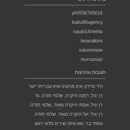
yh0556785616
babu88agency
rupali14mehta
leowatkins
sakshimore
murnanian
תגובות אחרונות
ורד סיידון: איזו מחווה! ואיזו עברית! יישר
כוח לכותב ולאהובתו :) שבת שלום...
רן יגיל: דפנה היקרה, שלמי תודה. גד
הוא אכן משורר איכותי ביותר. אמסור...
רן יגיל: אסתי היקרה מאוד, שלמי תודה.
ניכר כי השירים דיברו לליבך. אמסו...
רן יגיל: יעל היקרה מאוד, שלמי תודה.
אמסור לגד. שבת שלום. רן...
אסתי בר: וואו איזה שירים מלאי רגש
ותשוקה לאהובה ולאהבה הגדולה