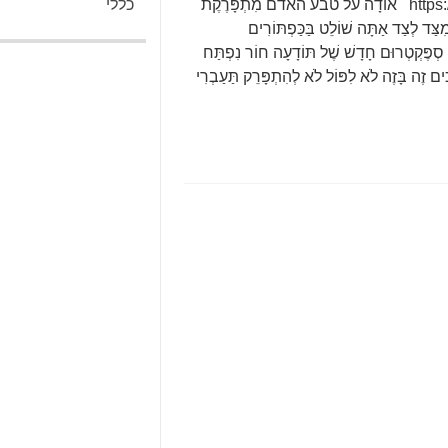
https://www.haaretz.co.il/literature/safrut/print/1.1693684 אודָה על טבע האדם מִתְפָּרֶקֶת
כללי
ִצַּד לְצַד אַתָּה שׁוֹלֵט בַּכַּפְתּוֹרִים
וֹכִי סְפֶּקְטְרוּם חָדָשׁ שֶׁל תּוֹדָעָה חוֹר נִפְתַּח
ים זֶה בָּזֶה לֹא לִפּוֹל לֹא לְהִתְפָּרֵק תַּעַבְרִי