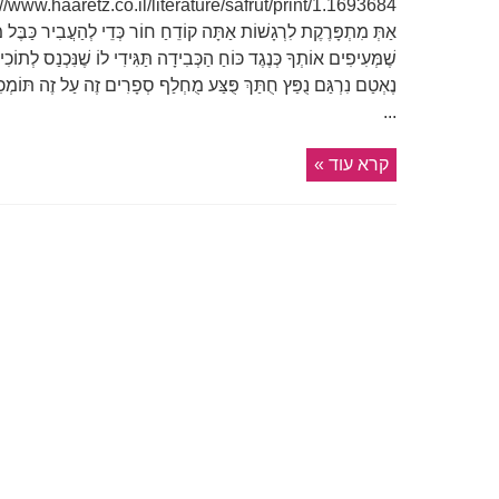
אַתְּ מִתְפָּרֶקֶת לִרְגָשׁוֹת אַתָּה קוֹדֵחַ חוֹר כְּדֵי לְהַעֲבִיר כַּבֶּל מ
שֶׁמְּעִיפִים אוֹתְךָ כְּנֶגֶד כּוֹחַ הַכְּבִידָה תַּגִּידִי לוֹ שֶׁנִּכְנַס לְת
נֶאְטַם נִרְגַּם נֻפַּץ חֻתַּךְ פֻּצַּע מֻחְלַף סְפָרִים זֶה עַל זֶה תּוֹמְכִ
...
קרא עוד »