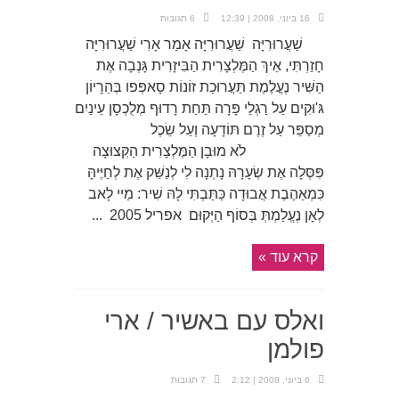
16 ביוני, 2008 | 12:39
6 תגובות
שַׁעֲרוּרִיָּה שַׁעֲרוּרִיָּה אָמַר אָרִי שַׁעֲרוּרִיָּה
חָזַרְתִּי, אֵיךְ הַמֶּלְצָרִית הַבִּיזָרִית גָּנְבָה אֶת
הַשִּׁיר נֶעֳלֶמֶת תַּעֲרוּכַת זוֹנוֹת סָאפְּפו בְּהֵרָיוֹן
גּ'וּקִים עַל רַגְלֵי פָּרָה תַּחַת רָדוּף מְלֻכְסָן עֵינַיִם
מְסַפֵּר עַל זֶרֶם תּוֹדָעָה וְעַל שֵׂכֶל
לֹא מוּבָן הַמֶּלְצָרִית הַקְּצוּצָה
פִּסְּלָה אֶת שְׂעָרָהּ נָתְנָה לִי לְנַשֵּׁק אֶת לְחַיֶּיהָּ
כִּמְאַהֶבֶת אֲבוּדָה כַּתַּבְתִּי לָהּ שִׁיר: מַיי לָאב
לְאָן נֶעֱלַמְתְּ בְּסוֹף הַיְּקוּם אפריל 2005 ...
קרא עוד »
ואלס עם באשיר / ארי
פולמן
6 ביוני, 2008 | 2:12
7 תגובות