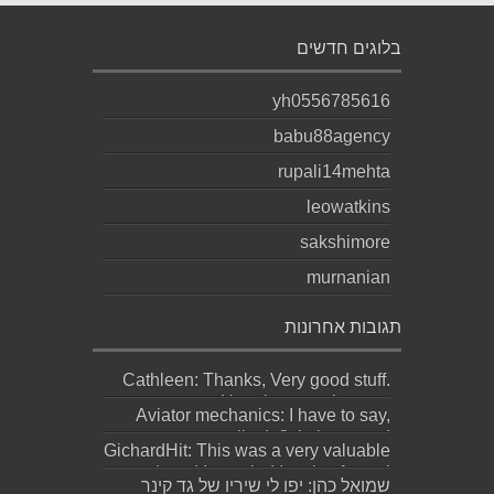
בלוגים חדשים
yh0556785616
babu88agency
rupali14mehta
leowatkins
sakshimore
murnanian
תגובות אחרונות
Cathleen: Thanks, Very good stuff.
Here is my web page;
Aviator mechanics: I have to say,
http://Bookmar...
personally definitely wasted
GichardHit: This was a very valuable
meaningful effor...
read, and I am glad I took a few mi...
שמואל כהן: יפו לי שיריו של גד קינר