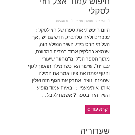
חיפוש עמוד אצל חזי
לסקלי
24 ביוני, 2008 | 5:30
8 תגובות
היום חיפשתי את ספרו של חזי לסקלי:
עכברים ולאה גולדברג, חדש גם ישן, אך
העליתי חרס בידי. השיר הנפלא הזה,
שנמצא כחלקיק אבוד במדיה המקוונת,
מתוך הספר הנ"ל, מ"מחזור שיעורי
עברית". שיעור הא כשהמילה תהפוך לגוף
והגוף יפתח את פיו ויאמר את המילה
שממנה נוצר- אחבק את הגוף הזה ואלין
אותו אותימעניין : באיזה עמוד מופיע
השיר הזה בספר ? אשמח לקבל ...
קרא עוד »
שערוריה