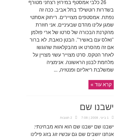
26 כלבי אמסטף במירוץ רצחני מטורף
בשדרות רוטשילד בתל אביב. ככה זה
נפתח. אמסטפים מצויירים. ריחוק אסתטי
שמגן עלינו מהדם שבעיניים. אני חוזרת
מהקרנת הבכורה של סרטו של ארי פולמן
"ואלס עם באשיר". הבטן כואבת. לא ברור
אם זה מהסרט או מהבקלאוות שהוגשו
לאחר הטקס. סרט מצוייר עשוי מצויין על
מלחמת לבנון הראשונה. אנימציה
שמשלבת ריאליזם ופנטזיה, ...
קרא עוד »
ישבנו שם
1 ביוני, 2008 | 7:08
2 תגובות
ישבנו שם ישבנו שם הוא והוא מבחינתי:
אנחנו יושבים שם גם עכשיו זוג בזוג פילינו