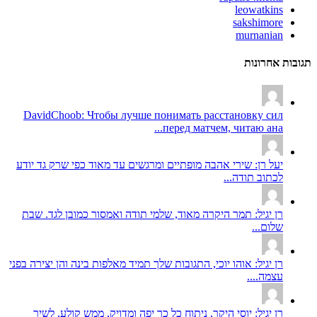
leowatkins
sakshimore
murnanian
תגובות אחרונות
DavidChoob: Чтобы лучше понимать расстановку сил
перед матчем, читаю ана...
יעל רן: שירי אהבה מופתיים ומרגשים עד מאוד כפי שרק גד יודע
לכתוב תודה...
רן יגיל: תמר היקרה מאוד, שלמי תודה ואמסור כמובן לגד. שבת
שלום...
רן יגיל: אוהו יוכי, התגובות שלך תמיד מאלפות בינה והן יצירה בפני
עצמה....
רן יגיל: יוסי היקר, ניתוח כל כך יפה ומדויק, ממש קולע, לשיר