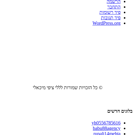
הרשמה
התחבר
פיד רשומות
פיד תגובות
WordPress.org
© כל הזכויות שמורות לללי ציפי מיכאלי
בלוגים חדשים
yh0556785616
babu88agency
rupali14mehta