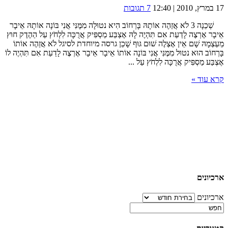
17 במרץ, 2010 | 12:40
7 תגובות
שְׁכֵנָה 3 לֹא אֲזַהֶה אוֹתָהּ בָּרְחוֹב הִיא נטוּלָה מִמֶּנִּי אֲנִי בּוֹנָה אוֹתָהּ אֵיבָר
אֵיבָר אֶרְצֶה לָדַעַת אִם תִּהְיֶה לָהּ אֶצְבַּע מַסְפִּיק אֲרֻכָּה לִלְחֹץ עַל הַהֶדֶק חוּץ
מֵעַצְמָהּ שָׁם אֵין אֶצְלֶה שׁוּם גּוּף שָׁכֵן גרסה מיוחדת לסיגל לֹא אֲזַהֶה אוֹתוֹ
בָּרְחוֹב הוּא נטוּל מִמֶּנִּי אֲנִי בּוֹנָה אוֹתוֹ אֵיבָר אֵיבָר אֶרְצֶה לָדַעַת אִם תִּהְיֶה לוֹ
אֶצְבַּע מַסְפִּיק אֲרֻכָּה לִלְחֹץ עַל ...
קרא עוד »
ארכיונים
ארכיונים