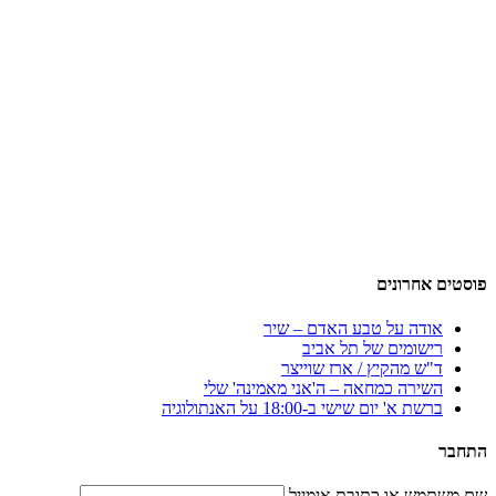
פוסטים אחרונים
אודה על טבע האדם – שיר
רישומים של תל אביב
ד"ש מהקיץ / ארז שוייצר
השירה כמחאה – ה'אני מאמינה' שלי
ברשת א' יום שישי ב-18:00 על האנתולוגיה
התחבר
שם משתמש או כתובת אימייל