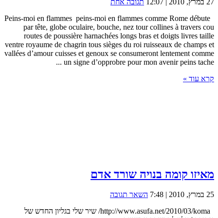
27 במרץ, 2010 | 12:07
תגובה אחת
Peins-moi en flammes peins-moi en flammes comme Rome débute
par tête, globe oculaire, bouche, nez tour collines à travers cou
routes de poussière harnachées longs bras et doigts livres taille
ventre royaume de chagrin tous sièges du roi ruisseaux de champs et
vallées d’amour cuisses et genoux se consumeront lentement comme
un signe d’opprobre pour mon avenir peins tache ...
קרא עוד »
מאיזו קומה בנויה שורד אדם
25 במרץ, 2010 | 7:48
השאר תגובה
http://www.asufa.net/2010/03/koma/ שיר שלי בגליון החדש של