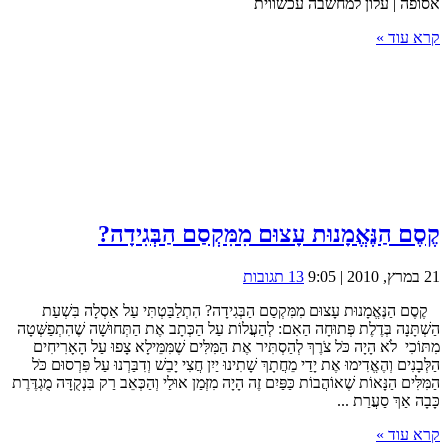
אסופה | עלון למחשבה עכשווית
קרא עוד »
קֶסֶם הַנֶּאֱמָנוּת עָצוּם מִמִּקְסַם הַבְּגִידָה?
21 במרץ, 2010 | 9:05
13 תגובות
קֶסֶם הַנֶּאֱמָנוּת עָצוּם מִמִּקְסַם הַבְּגִידָה? הִתְלַבַּטְתִּי עַל אַסְלָה בִּשְׁעַת
הַשְׁתָּנָה בְּדֶלֶת פְּתוּחָה הַאִם: לְהַעֲלוֹת עַל הַכְּתָב אֶת הַתְּחוּשָׁה שֶׁהִתְפַשְּׁטָה
מִתּוֹכִי לֹא הָיָה כֹּל צֹרֶךְ לְהַסְתִּיר אֶת הַמִּלִּים שֶׁמִּמֵּילָא צָפוּ עַל הָאָרִיחִים
הַלְּבָנִים וְהֶאֱדִימוּ אֶת יָדַי מֵחֲתָךְ שָׁתִינוּ יַיִן חֲצִי יָבֵשׁ וְדִבַּרְנוּ עַל פִּרְסוּם כֹּל
הַמִּלִּים הַנָּאוֹת שֶׁאוֹהֲבוֹת כַּפַּיִם זֶה הָיָה מִזְּמַן אוּלַי וְהַכְּאֵב רַק בִּנְקֻדָּה מֻגְדֶּרֶת
כָּבָה אַךְ סַעֲרַת ...
קרא עוד »