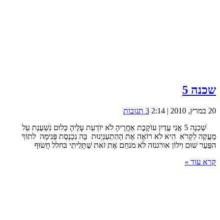
שכנה 5
20 במרץ, 2010 | 2:14
3 תגובות
שְׁכֵנָה 5 אֲנִי עֲדַיִן עוֹקֶבֶת אַחֲרֶיהָ לֹא יוֹדַעַת עָלֶיהָ כְּלוּם נִשְׁעֶנֶת עַל
מַעֲקֶה לִקְרֹא הִיא לֹא רוֹאָה אֶת הַהִתְעַנְיְנוּת בָּה נִכְנֶסֶת פְּנִימָה לתוֹךְ
הפַּעַר שׁוּם וִילוֹן אורגנזה לֹא מנחֵם אֶת זֹאת שֶׁתָּלִיתִי בּחלל חָשׂוּף
קרא עוד »