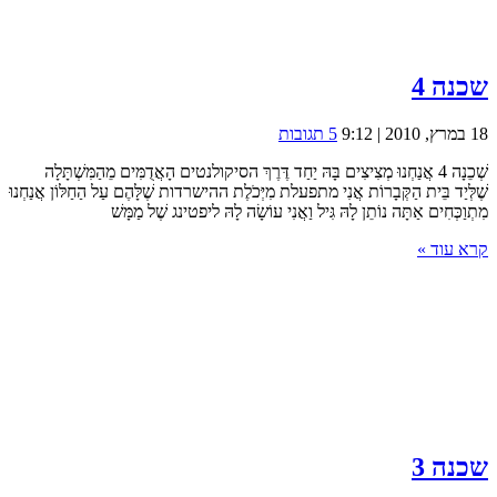
שכנה 4
18 במרץ, 2010 | 9:12
5 תגובות
שְׁכֵנָה 4 אֲנַחְנוּ מְצִיצִים בָּהּ יַחַד דֶּרֶךְ הסיקולנטים הָאֲדֻמִּים מֵהַמִּשְׁתָּלָה
שֶׁלְּיַד בֵּית הַקְּבָרוֹת אֲנִי מתפעלת מִיְּכֹלֶת ההישרדות שֶׁלָּהֶם עַל הַחַלּוֹן אֲנַחְנוּ
מִתְוַכְּחִים אַתָּה נוֹתֵן לָהּ גִּיל וַאֲנִי עוֹשָׂה לָהּ ליפטינג שֶׁל מַמָּשׁ
קרא עוד »
שכנה 3