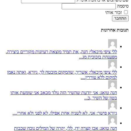
סיסמה
זכור אותי
התחבר
תגובות אחרונות
ללי ציפי מיכאלי: חנה, את תמיד מוצאת רעיונות מקוריים ביצירה.
מפענחת בזכוכית מג...
ללי ציפי מיכאלי: אשריך, שהמקום מובטח לך, גיורא, ואתה נאמן
למקום ללא עוררין....
חנה טואג: אני יודעת שהשיר הזה נולד מכאב אני שומעת אותו
בטון של השיר ,כ...
גיורא פישר: אני. לא לשניה אחת אפילו. לא לפני ולא אחרי....
חנה טואג: אכן קצרה ידן, ללי, יקרה של המילים נוכח שכבות