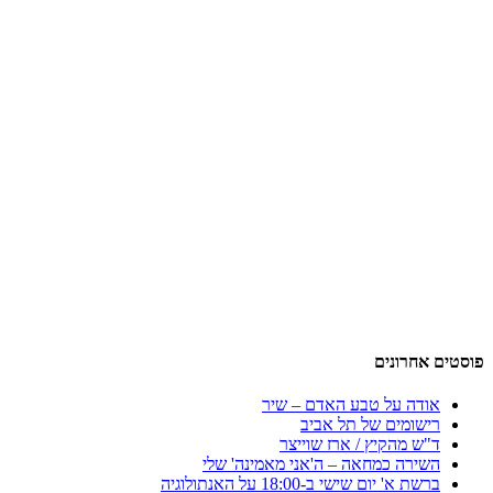
פוסטים אחרונים
אודה על טבע האדם – שיר
רישומים של תל אביב
ד"ש מהקיץ / ארז שוייצר
השירה כמחאה – ה'אני מאמינה' שלי
ברשת א' יום שישי ב-18:00 על האנתולוגיה