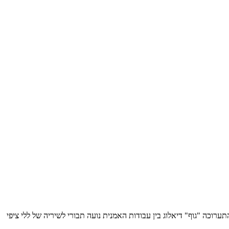
יב ספרה של ללי ציפי מיכאלי "צייר אותי בוערת" ייערך ב-2 בדצמבר, יום ג" בשעה 21:00 בסינמטק תל-אביב בקומה 2 תוצג התערוכה "גוף" דיאלוג בין עבודות האמנית נועה תבורי לשיריה של ללי ציפי