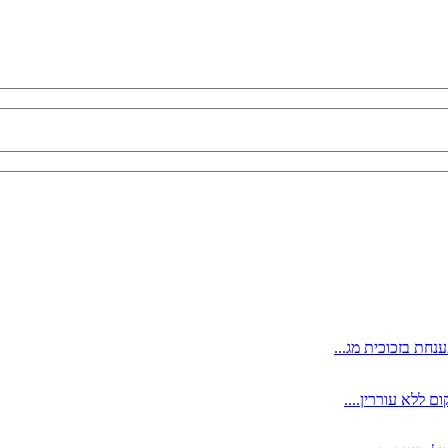
נחת בזכוכית מג...
ם ללא עוררין....