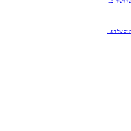
ל השיר ,כ...
מיס של הע...