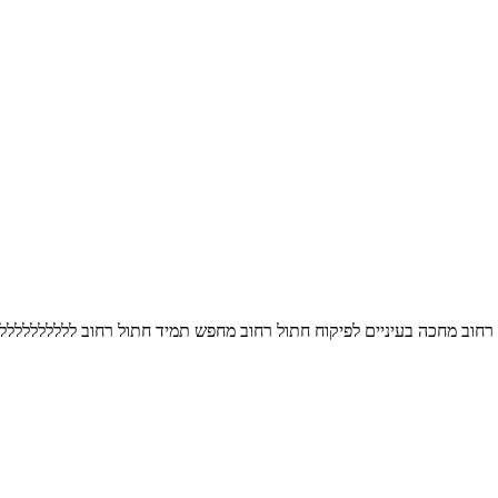
ב חתול רחוב מחכה בעיניים לפיקוח חתול רחוב מחפש תמיד חתול רחוב ללללללל