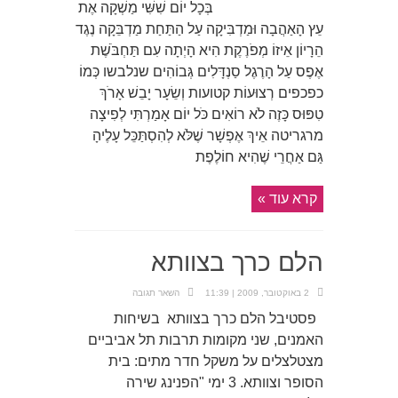
בְּכָל יוֹם שִׁשִּׁי מַשְׁקָה אֶת
עֵץ הָאַהֲבָה וּמַדְבִּיקָה עַל הַתַּחַת מַדְבֵּקָה נֶגֶד
הֵרָיוֹן אֵיזוֹ מְפֹרֶקֶת הִיא הָיְתָה עִם תַּחְבֹּשֶׁת
אֶפֶס עַל הָרֶגֶל סַנְדָּלִים גְּבוֹהִים שנלבשו כְּמוֹ
כפכפים רְצוּעוֹת קטועות וְשֵׂעָר יָבֵשׁ אָרֹךְ
טִפּוּס כָּזֶה לֹא רוֹאִים כֹּל יוֹם אָמַרְתִּי לְפִיצָה
מרגריטה אֵיךְ אֶפְשָׁר שֶׁלֹּא לְהִסְתַּכֵּל עָלֶיהָ
גַּם אַחֲרֵי שֶׁהִיא חוֹלֶפֶת
קרא עוד »
הלם כרך בצוותא
2 באוקטובר, 2009 | 11:39
השאר תגובה
פסטיבל הלם כרך בצוותא בשיחות
האמנים, שני מקומות תרבות תל אביביים
מצטלצלים על משקל חדר מתים: בית
הסופר וצוותא. 3 ימי "הפנינג שירה