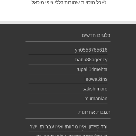
© כל הזכויות שמורות לללי ציפי מיכאלי
בלוגים חדשים
yh0556785616
babu88agency
rupali14mehta
leowatkins
sakshimore
murnanian
תגובות אחרונות
ורד סיידון: איזו מחווה! ואיזו עברית! יישר
כוח לכותב ולאהובתו :) שבת שלום...