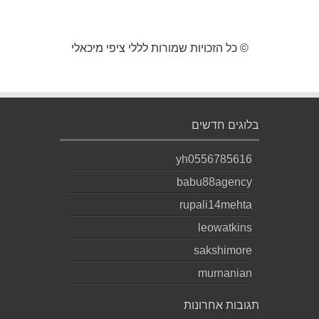
© כל הזכויות שמורות לללי ציפי מיכאלי
בלוגים חדשים
yh0556785616
babu88agency
rupali14mehta
leowatkins
sakshimore
murnanian
תגובות אחרונות