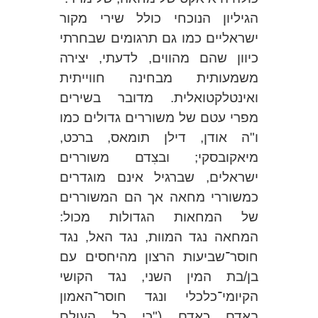
הגיליון הנוכחי כולל שירי מקור
ישראליים כמו גם תרגומים שבחרתי
כיוון שהם מהווים, לדעתי, יצירה
משמעותית מבחינה חווייתית
ואינטלקטואלית. מדובר בשירים
מפרי עטם של משוררים גדולים כמו
ו"ה אודן, דילן תומאס, ברכט,
מיאקובסקי; ובצִדם משוררים
ישראלים, שברגיל אינם מוגדרים
כמשוררי מחאה אך הם המשוררים
של המחאות הגדולות מכול:
המחאה נגד המוות, נגד האל, נגד
חוסר־שביעות הרצון מהיחסים עם
בן/בת המין השני, נגד הקושי
הקיומי־כלכלי ונגד חוסר־האמון
באדם כאדם ("כי כל העולם