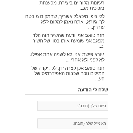
רעיונות מקוריים ביצירה. מפענחת
בזכוכית מג...
ללי ציפי מיכאלי: אשריך, שהמקום מובטח
לך, גיורא, ואתה נאמן למקום ללא
עוררין....
חנה טואג: אני יודעת שהשיר הזה נולד
מכאב אני שומעת אותו בטון של השיר
,כ...
גיורא פישר: אני. לא לשניה אחת אפילו.
לא לפני ולא אחרי....
חנה טואג: אכן קצרה ידן, ללי, יקרה של
המילים נוכח שכבות האפידרמיס של
הע...
שלח לי הודעה