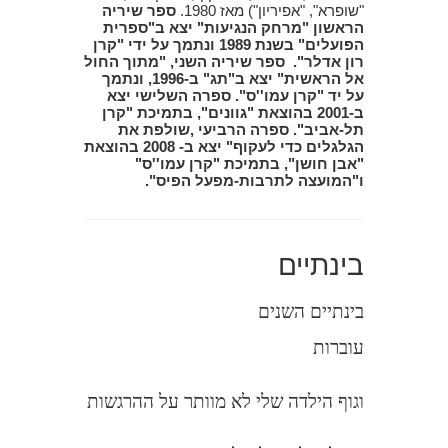
"שופרא", "אפיריון") מאז 1980.
ספר שיריה
הראשון "מרחק הנגיעות" יצא ב"ספרית
הפועלים" בשנת 1989 ונתמך על ידי "קרן
רון אדלר".
ספר שיריה השני, "מתוך החול
אל הראשית" יצא ב"תג" ב-1996, ונתמך
על יד "קרן עמו''ס".
ספרה השלישי יצא
ב-2001 בהוצאת "גוונים", בתמיכת "קרן
תל-אביב".
ספרה הרביעי ,שולפת את
הגלגלים כדי לעקוף" יצא ב- 2008 בהוצאת
"אבן חושן", בתמיכת "קרן עמו''ס"
ו"המועצה לתרבות-מפעל הפיס".
בינתיים
בינתיים השנים
עוברות
וגוף הילדה שלי לא מוותר על ההרגשות