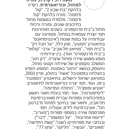
למחול, וכוריאוגרפית.
רקדה
בלהקת "בת-שבע 2", "קול
ודממה". מורה בלהקת "קול
ודממה", מלמדת במגמות מחול
בתיכונים שונים, ומורה ורכזת
מחול ב"בית פרנקפורט. בשנים האחרונות
תמי יוצרת עצמאית במחול, ומופיעה עם
עבודותיה על במות שונות ("אינטימדאנס"
בתיאטרון "תמונע", סוזן דלל, "על חבל דק"
ב"בית תמי", "מוזיאון תל-אביב" ערבי "קולאז'"
ב"בית פרנקפורט" ועוד). בין יצירותיה
מופע-מפגש שירה ומחול שיצרה, "רק רגע",
המשלב טקסטים של שירתה וקטעי מחול,
והעוסק בנושא "הרגע" באמנות. המופע הופיע
בהצלחה בפסטיבל "אשה" בחולון, מרץ 2003,
במוזיאון ישראל ירושלים, בתיאטרון "הסמטה"
ביפו, ועוד. תמי יצרה כוריאוגרפיות לתיאטרון:
"יאקיש ופופצ'ה", "החולה המדומה",
"ליסיסטרטה", ועוד. תמי בעלת תואר ראשון
בפסיכולוגיה וספרות עברית מאוניברסיטת
תל-אביב, ותואר שני בחינוך למחול מ"ברטון
הול", אוניברסיטת לידס, אנגליה. תמי
מפרסמת שירה במוספי ספרות ("מעריב",
"ידיעות אחרונות", "על המשמר", "דבר")
ובכתבי עת ספרותיים (’שבו”,"קשת החדשה",
"מאזניים", "עכשיו", "הליקון", "עתון 77'",