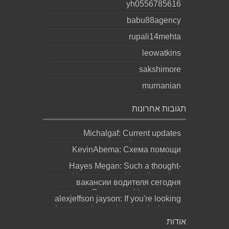
yh0556785616
babu88agency
rupali14mehta
leowatkins
sakshimore
murnanian
תגובות אחרונות
Michalgaf: Current updates
https://sapreqot.com...
KevinAbema: Схема помощи
зависит от состояния, стажа
Hayes Megan: Such a thought-
употребления, проти...
provoking statement! It really makes
вакансии водителя сегодня
you ques...
москва: Переезд в Москву ради
alexjeffson jayson: If you're looking
работы не должен превращаться
for a genuine and authentic degree
в бескон...
(bachel...
אודות