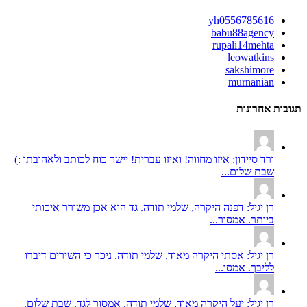
yh0556785616
babu88agency
rupali14mehta
leowatkins
sakshimore
murnanian
תגובות אחרונות
ורד סיידון: איזו מחווה! ואיזו עברית! יישר כוח לכותב ולאהובתו :)
שבת שלום...
רן יגיל: דפנה היקרה, שלמי תודה. גד הוא אכן משורר איכותי
ביותר. אמסור...
רן יגיל: אסתי היקרה מאוד, שלמי תודה. ניכר כי השירים דיברו
לליבך. אמסו...
רן יגיל: יעל היקרה מאוד, שלמי תודה. אמסור לגד. שבת שלום.