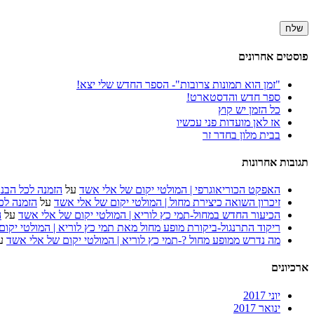
פוסטים אחרונים
"זמן הוא תמונות צרובות"- הספר החדש שלי יצא!
ספר חדש והדסטארט!
כל הזמן יש קוץ
אז לאן מועדות פני עכשיו
בבית מלון בחדר זר
תגובות אחרונות
האפקט הכוריאוגרפי | המולטי יקום של אלי אשד
על
הזמנה לכל הבננ
זיכרון השואה כיצירת מחול | המולטי יקום של אלי אשד
על
הזמנה לכל
הכיעור החדש במחול-תמי כץ לוריא | המולטי יקום של אלי אשד
על
ה
ריקוד התרנגול-ביקורת מופע מחול מאת תמי כץ לוריא | המולטי יקו
מה נדרש ממופע מחול ?-תמי כץ לוריא | המולטי יקום של אלי אשד
ע
ארכיונים
יוני 2017
ינואר 2017