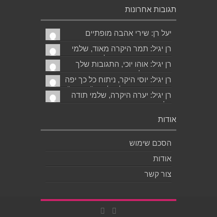
תגובות אחרונות
יעל רן: שירי אהבה מופתיים
ומרגשים עד מאוד כפי שרק גד
רן יגיל: תמר היקרה מאוד, שלמי
יודע לכתוב תודה...
תודה ואמסור כמובן לגד. שבת
רן יגיל: אוהו יוכי, התגובות שלך
שלום...
תמיד מאלפות בינה והן יצירה
רן יגיל: יוסי היקר, ניתוח כל כך יפה
בפני עצמה....
ומדויק, ממש קולע, לשיר "השקה".
רן יגיל: יערה היקרה, שלמי תודה
של...
על התגובה האישית והיפה.
אמסור לגדי....
אודות
הסכם שימוש
אודות
צור קשר