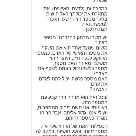
שלפניו.
במקרה זה, (לדעתי האישית), את
מתארת את יכולתך העל חושית
בגילוי מספר הזיהוי שלו, הלכה
למעשה, ואת
תגובתו לכך.
יש משהו מרתק בהגדרה "מספר
הזיהוי"
משום שמצד אחד הוא אכן משקף
את מספרו האישי של האדם, כמספר
מקעקע לכל החיים היוצר זיהוי
מושלם, מאידך האם מספר,
מספר כלשהו יכול באמת לשקף את
האדם?
האם מספר כלשהו יכול לתת לאדם
את ערכו
האמיתי?
ובכל זאת הוא מזוהה דרך קבע עם
המספר הזה.
בעוונותיי אני חשה ריחוק ממספרים,
יש לי אנטי גדול אליהם, אבל הריהו
מוגדר כמספר זהותנו.
הכפילות הזאת של הזיהוי שלך את
מספר זהותו, והעל חושיות, כמקבילה