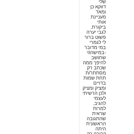
שלי
דווקא כן
ומאד
מעניינת
אותי
ביקורת.
לגבי יערה
פשוט ברור
לי לגמרי
במי מדובר
-במישהו/י
שחושב
להיפך ממה
שכתב רק
מסתתר/ת
תחת שמות
בדויים
ומציק ומציק
ולכן הרשיתי
לעצמי
להגיב.
למרות
שראית
שהתגובה
הראשונית
היתה
קרירה רק