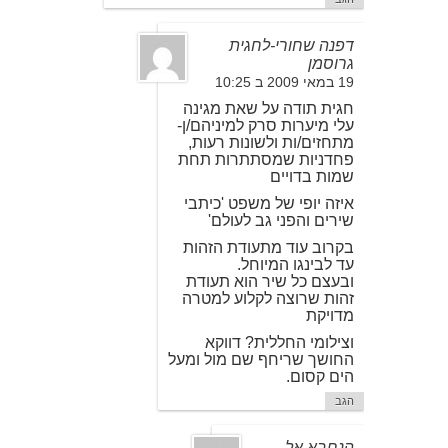
דפנה שחורי-לחגית
גרוסמן
19 במאי 2009 ב 10:25
חגית תודה על שאת מגינה
עלי מיערות סרק למיניהם/ן-
מתחזים/ות ולשונות רעות,
פחדניות שמסתתרות תחת
שמות בדויים
איזה יופי של משפט 'כיתבי
שירים והפני גב לעולם'
בקרוב עוד מתעודת הזהות
עד לבינגו המיוחל.
ובעצם כל שיר הוא תעודת
זהות שרוצה לקלוע למטרה
מדויקת
וצילומי החללית? דווקא
החושך שריחף שם מול ומעל
הים קסום.
הגב
הנחבא אל