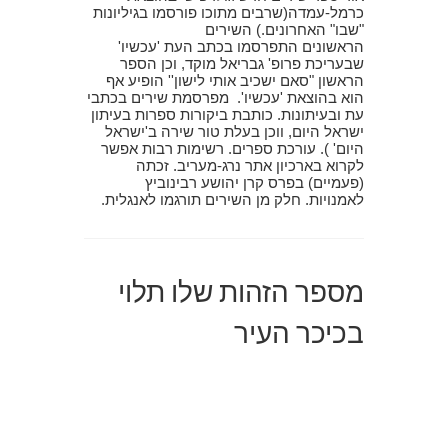
כרמל-עמדה(שרבים מתוכו פורסמו בגיליונות
"שבו" האחרונים.) השירים
הראשונים התפרסמו בכתב העת 'עכשיו'
שבעריכת פרופ' גבריאל מוקד, וכן הספר
הראשון "סאם ישכיב אותי לישון'' הופיע אף
הוא בהוצאת 'עכשיו'. מפרסמת שירים בכתבי
עת ובעיתונות. כותבת ביקורות ספרות בעיתון
ישראל היום, ווכן בעלת טור שירה ב'ישראל
היום' ). עורכת ספרים. רשימות רבות אפשר
לקרוא בארכיון אתר נרג-מעריב. זכתה
(פעמיים) בפרס קרן יהושע רבינוביץ
לאמנויות. חלק מן השירים תורגמו לאנגלית.
מספר הזהות שלו תלוי
בכיכר העיר