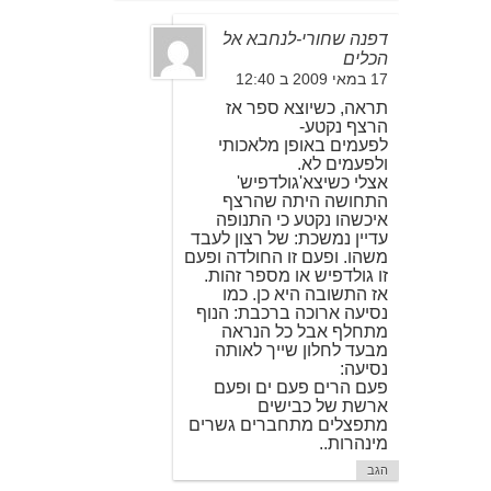
דפנה שחורי-לנחבא אל
הכלים
17 במאי 2009 ב 12:40
תראה, כשיוצא ספר אז
הרצף נקטע-
לפעמים באופן מלאכותי
ולפעמים לא.
אצלי כשיצא'גולדפיש'
התחושה היתה שהרצף
איכשהו נקטע כי התנופה
עדיין נמשכת: של רצון לעבד
משהו. ופעם זו החולדה ופעם
זו גולדפיש או מספר זהות.
אז התשובה היא כן. כמו
נסיעה ארוכה ברכבת: הנוף
מתחלף אבל כל הנראה
מבעד לחלון שייך לאותה
נסיעה:
פעם הרים פעם ים ופעם
ארשת של כבישים
מתפצלים מתחברים גשרים
מינהרות..
הגב