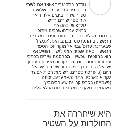
נולדה בתל אביב 1968 אם לשתי
בנות. פרסמה עד כה שלושה
ספרי שירה. בימים אלה רואה
אור ספר שירים חדש
גולדפיש' בהוצאת
כרמל-עמדה(שרבים מתוכו
פורסמו בגיליונות "שבו" האחרונים.) השירים
הראשונים התפרסמו בכתב העת 'עכשיו'
שבעריכת פרופ' גבריאל מוקד, וכן הספר
הראשון "סאם ישכיב אותי לישון'' הופיע אף
הוא בהוצאת 'עכשיו'. מפרסמת שירים בכתבי
עת ובעיתונות. כותבת ביקורות ספרות בעיתון
ישראל היום, ווכן בעלת טור שירה ב'ישראל
היום' ). עורכת ספרים. רשימות רבות אפשר
לקרוא בארכיון אתר נרג-מעריב. זכתה
(פעמיים) בפרס קרן יהושע רבינוביץ
לאמנויות. חלק מן השירים תורגמו לאנגלית.
היא שיחררה את
החולדות על השטיח