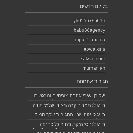
בלוגים חדשים
yh0556785616
babu88agency
rupali14mehta
leowatkins
sakshimore
murnanian
תגובות אחרונות
יעל רן: שירי אהבה מופתיים ומרגשים
עד מאוד כפי שרק גד יודע לכתוב
רן יגיל: תמר היקרה מאוד, שלמי תודה
תודה...
ואמסור כמובן לגד. שבת שלום...
רן יגיל: אוהו יוכי, התגובות שלך תמיד
מאלפות בינה והן יצירה בפני עצמה....
רן יגיל: יוסי היקר, ניתוח כל כך יפה
ומדויק, ממש קולע, לשיר "השקה". של...