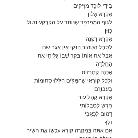
בִּידֵי לוֹכֵד מַזִּיקִים
אֶקְרָא אַלּוֹן
לַגּוּף הַמְפַרְפֵּר שֶׁנּוֹתַר עַל הַקַּרְקַע נְטוּל
כִּוּוּן
אֶקְרָא דַּפְנָה
לַסֵּבֶל הַטָּהוֹר הַנָּקִי אֵין אַגַּב שֵׁם
אֲבָל אֶת אוֹתוֹ בֹּקֶר שֶׁבּוֹ גִּלִּיתִי אֶת
הַחֻלְדָּה
אֲכַנֶּה קָתַרְזִיס
וּלְכָל קוֹרְאַי שֶׁהַמִּלִּים הַלָּלוּ סְתוּמוֹת
בַּעֲבוּרָם
אֶקְרָא קָהָל עִוֵּר
חֵרֵשׁ לְסִבְלוֹתַי
דָּמוּם לִכְאֵבַי
וּלְךָ
אִם אַתָּה בְּמִקְרֶה קוֹרֵא עַכְשָׁו אֶת הַשִּׁיר