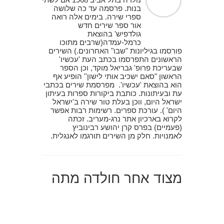
בנות. פרסמה עד כה שלושה
ספרי שירה. בימים אלה רואה
אור ספר שירים חדש
גולדפיש' בהוצאת
כרמל-עמדה(שרבים מתוכו
פורסמו בגיליונות "שבו" האחרונים.) השירים
הראשונים התפרסמו בכתב העת 'עכשיו'
שבעריכת פרופ' גבריאל מוקד, וכן הספר
הראשון "סאם ישכיב אותי לישון'' הופיע אף
הוא בהוצאת 'עכשיו'. מפרסמת שירים בכתבי
עת ובעיתונות. כותבת ביקורות ספרות בעיתון
ישראל היום, ווכן בעלת טור שירה ב'ישראל
היום' ). עורכת ספרים. רשימות רבות אפשר
לקרוא בארכיון אתר נרג-מעריב. זכתה
(פעמיים) בפרס קרן יהושע רבינוביץ
לאמנויות. חלק מן השירים תורגמו לאנגלית.
מצוד אחר חולדה מתה