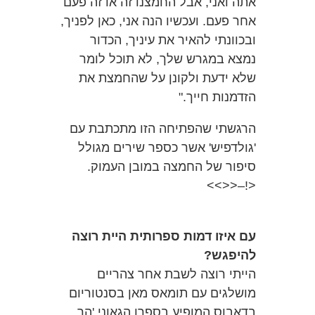
אתה ואני, אבל החמצנו זה או זה פעם
אחר פעם. ועכשיו הנה אני, כאן לפניך,
ובכוונתי להאיר את עיניך, הכדור
נמצא במגרש שלך, לא תוכל לומר
שלא ידעת ולקונן על שהחמצת את
הזדמנות חייך."
הרגשתי שהפתיחה הזו מתכתבת עם
'גולדפיש' אשר כספר שירים מגולל
סיפור של החמצה במובן העמוק.
<!–<<>>
עם איזו דמות ספרותית היית רוצה
להיפגש?
הייתי רוצה לשבת אחר צהריים
מושלגים עם תומאס מאן בסנטוריום
בדאבוס המופיע בספרו הגאוני 'הר