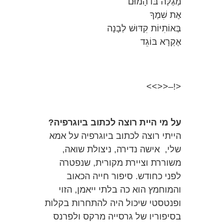
מְגַלֶּה בּוֹ הָמוּם
אֶת שִׁמְךָ
בְּאוֹתִיּוֹת קִדּוּשׁ לְבָנָה
אֶקְרָא בּוֹגֵד
<!–<<>>
על מי היית רוצה לכתוב ביוגרפיה?
הייתי רוצה לכתוב ביוגרפיה על אמא
שלי, אישה נדירה, ניצולת שואה,
משוררת וציירת מקורית, שנפטרה
לפני כחודש. סיפור חייה הכאוב
והמוחמץ הוא כה בלתי ייאמן, הזוי
ופנטסטי שיכול היה להתחרות בקלות
בסיפוריו של גרסייה מרקס ולפרנס