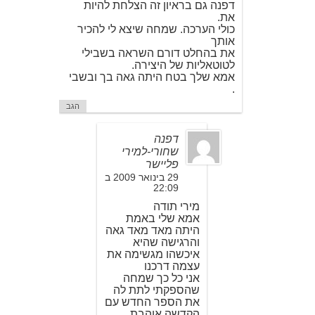
דפנה גם בראיון זה הצלחת להיות
את.
כולי הערכה. שמחה שיצא לי להכיר
אותך
את בהחלט דורם השראה בשבילי
לטוטאליות של היצירה.
אמא שלך בטח היתה גאה בך ובשבי
.
הגב
דפנה
שחורי-למירי
פליישר
29 בינואר 2009 ב
22:09
מירי תודה
אמא שלי באמת
היתה מאד מאד גאה
והרגישה שהיא
איכשהו מגשימה את
עצמה דרכנו
אני כל כך שמחה
שהספקתי לתת לה
את הספר החדש עם
הקדשה אוהבת