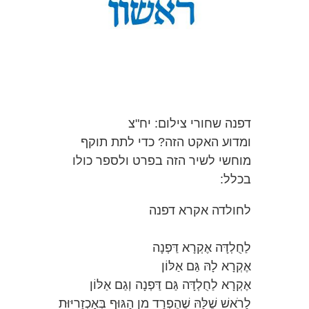
דפנה שחורי
צילום: יח"צ
ומדוע האקט הזה? כדי לתת תוקף
מוחשי לשיר הזה בפרט ולספר כולו
בכלל:
לחולדה אקרא דפנה
לַחֻלְדָּה אֶקְרָא דַּפְנָה
אֶקְרָא לָהּ גַּם אַלּוֹן
אֶקְרָא לַחֻלְדָּה גַּם דַּפְנָה וְגַם אַלּוֹן
לָרֹאשׁ שֶׁלָּהּ שֶׁהֻפְרַד מִן הַגּוּף בְּאַכְזָרִיּוּת