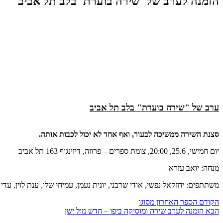
הזמנה לערב של 'שירה בוערת' בלב תל אביב
ערב של "שירה בוערת" בלב תל אביב
סצנת השירה ממשיכה לבעור, ואף אחד לא יכול לכבות אותה.
יום חמישי, 25.6, 20:00, צומת ספרים – פרוזה, דיזינגוף 163 תל אביב
מנחה: יואב עזרא
משתתפים: יחזקאל נפשי, אודי שרבני, יונית נעמן, עמיחי שלו, ענת לוין, עד
הקודם
הספר האחרון מסוגו
הבא
הזמנה לערב שירה ומוסיקה ביפו – חדש מול ישן