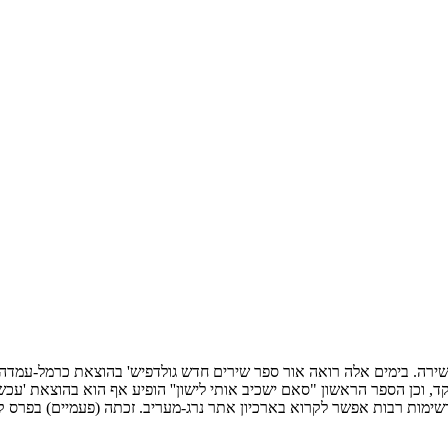
ה שלושה ספרי שירה. בימים אלה רואה אור ספר שירים חדש גולדפיש' בהוצאת כרמל-
, וכן הספר הראשון "סאם ישכיב אותי לישון'' הופיע אף הוא בהוצאת 'עכשי
רשימות רבות אפשר לקרוא בארכיון אתר נרג-מעריב. זכתה (פעמיים) בפרס קרן