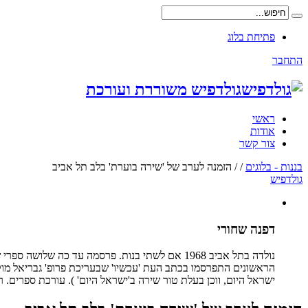
פתיחת בלוג
התחבר
גולדפיש משוררת ועורכת
ראשי
אודות
צור קשר
בננות - בלוגים
/
/
הזמנה לערב של 'שירה בוערת' בלב תל אביב
גולדפיש
דפנה שחורי
נולדה בתל אביב 1968 אם לשתי בנות. פרסמה עד כ
הראשונים התפרסמו בכתב העת 'עכשיו' שבעריכת פרופ' גבריאל מוקד
ישראל היום, ווכן בעלת טור שירה ב'ישראל היום' ). עורכת ספרים. 