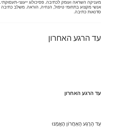
מעניקה השראה ועומק לכתיבה. פסיכולוג ייעוצי-תעסוקתי.
אנשי מקצוע בתחומי טיפול, הנחיה, הוראה. משלב כתיבה ועק
סדנאות כתיבה.
עד הרגע האחרון
עד הרגע האחרון
עַד הָרֶגַע הָאַחֲרוֹן הֶאֱמַנּוּ