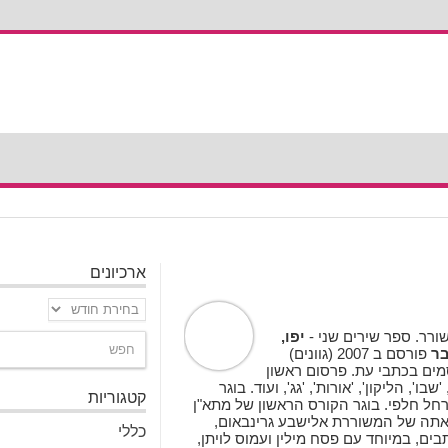
ארכיונים
ארכיונים
יפו,
ר
פורסם ב 2007 (גוונים)
מים בכתבי עת. פרסום ראשון
ת 2000 בכתב העת 'משיב הרוח'. אחר כך ב 'עיתון 77', 'שבו', הליקון', 'אורות', 'גג', ועוד. בוגר
קטגוריות
 רחל חלפי. בוגר הקורס הראשון של מתא"ן
אתה של המשוררת אלישבע גרינבאום,
כללי
ים, במיוחד עם פסח מילין ועמוס לויתן,