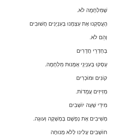
שֶׁמִּלְחָמָה לֹא.
הֶעֱסַקְנוּ אֶת עַצְמֵנוּ בְּעִנְיָנִים חֲשׁוּבִים
וְהֵם לֹא.
בְּחַדְרֵי חֲדָרִים
עָסְקוּ בְּעִנְיְנֵי אֻמָּנוּת מִלְחָמָה.
קוֹנִים וּמוֹכְרִים
מְזִיזִים עֲמָדוֹת.
מִידֵי שָׁעָה יוֹשְׁבִים
מְשִׁיבִים אֶת נַפְשָׁם בְּמַשְׁקֶה וְעוּגָה.
חוֹשְׁבִים עָלֵינוּ לְלֹא מְנוּחָה