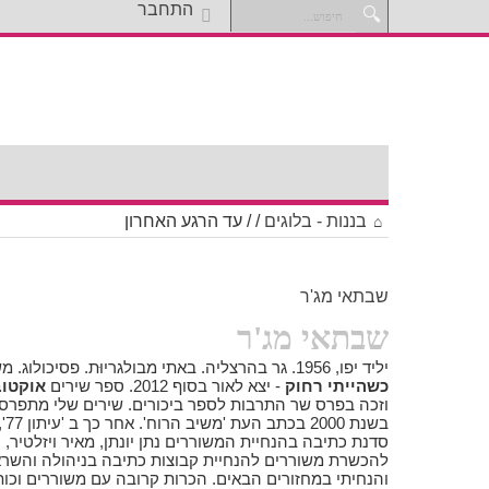
התחבר
בננות - בלוגים
/
/
עד הרגע האחרון
שבתאי מג'ר
שבתאי מג'ר
יליד יפו, 1956. גר בהרצליה. באתי מבולגריוּת. פסיכולוג. משורר. ספר שירים שני -
כשהייתי רחוק
- יצא לאור בסוף 2012. ספר שירים
אוקטוב
וזכה בפרס שר התרבות לספר ביכורים. שירים שלי מתפרס
בשנ
סדנת כתיבה בהנחיית המשוררים נתן יונתן, מאיר ויזלטיר,
להכשרת משוררים להנחיית קבוצות כתיבה בניהולה והשר
והנחיתי במחזורים הבאים. הכרות קרובה עם משוררים וכותב