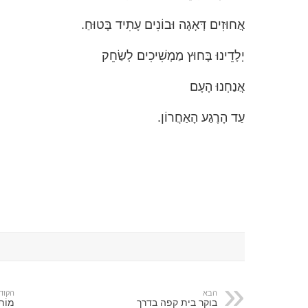
אֲחוּזִים דְּאָגָה וּבוֹנִים עָתִיד בָּטוּחַ.
יְלָדֵינוּ בָּחוּץ מַמְשִׁיכִים לְשַׂחֵק
אֲנַחְנוּ הָעָם
עַד הָרֶגַע הָאַחֲרוֹן.
הבא
הקוד
בוקר בית קפה בדרך
מוֹת