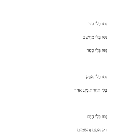
נַסּוּ בְּלִי עֵט
נַסּוּ בְּלִי מַחְשֵׁב
נַסּוּ בְּלִי סֵפֶר
נַסּוּ בְּלִי אֹפֶק
בְּלִּי תַּחֲזִית מֶזֶג אֲוִיר
נַסּוּ בְּלִי הַיָּם
רַק אַתֶּם וְהַשָּׁמַיִם