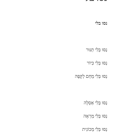
נסו בלי
נַסּוּ בְּלִי תַּנּוּר
נַסּוּ בְּלִי כִּיוֹר
נַסּוּ בְּלִי מֵחַם לְקָּפֶה
נַסּוּ בְּלִי אַסְלָה
נַסּוּ בְּלִי מַרְאָה
נַסּוּ בְּלִי מְכוֹנִית