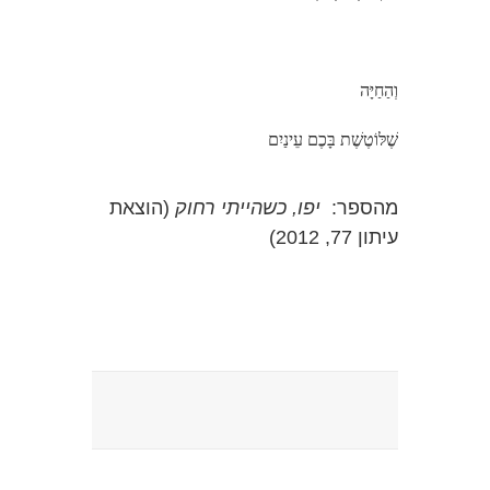
וְהַחַיָּה
שֶׁלּוֹטֶשֶׁת בָּכֶם עֵינַיִם
מהספר:
יפו, כשהייתי רחוק
(הוצאת
עיתון 77, 2012)