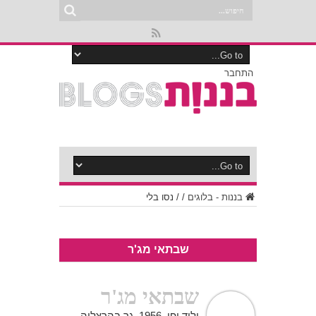
התחבר
בננות - בלוגים
/
/
נסו בלי
שבתאי מג'ר
שבתאי מג'ר
יליד יפו, 1956. גר בהרצליה.