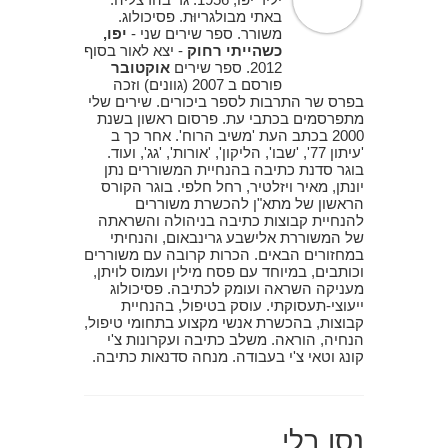
באתי מבולגריוּת. פסיכולוג.
משורר. ספר שירים שני -
יפו,
כשהייתי רחוק
- יצא לאור בסוף
2012. ספר שירים
אוקטובר
פורסם ב 2007 (גוונים) וזכה
בפרס שר התרבות לספר ביכורים. שירים שלי
מתפרסמים בכתבי עת. פרסום ראשון בשנת
2000 בכתב העת 'משיב הרוח'. אחר כך ב
'עיתון 77', 'שבו', הליקון', 'אורות', 'גג', ועוד.
בוגר סדנת כתיבה בהנחיית המשוררים נתן
יונתן, מאיר ויזלטיר, רחל חלפי. בוגר הקורס
הראשון של מתא"ן להכשרת משוררים
להנחיית קבוצות כתיבה בניהולה והשראתה
של המשוררת אלישבע גרינבאום, והנחיתי
במחזורים הבאים. הכרות קרובה עם משוררים
וכותבים, במיוחד עם פסח מילין ועמוס לויתן,
מעניקה השראה ועומק לכתיבה. פסיכולוג
ייעוצי-תעסוקתי. עוסק בטיפול, בהנחיית
קבוצות, בהכשרת אנשי מקצוע בתחומי טיפול,
הנחיה, הוראה. משלב כתיבה ועקרונות צ'י
קונג וטאי צ'י בעבודה. מנחה סדנאות כתיבה.
נסו בלי