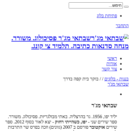
פתיחת בלוג
התחבר
שבתאי מג'ר פסיכולוג. משורר.
מנחה סדנאות כתיבה. תלמיד צי קונג.
ראשי
אודות
צור קשר
בננות - בלוגים
/
/
בוקר בית קפה בדרך
שבתאי מג'ר
שבתאי מג'ר
יליד יפו, 1956. גר בהרצליה. באתי מבולגריוּת. פסיכולוג. משורר.
ספר שירים שני -
יפו, כשהייתי רחוק
- יצא לאור בסוף 2012. ספר
שירים
אוקטובר
פורסם ב 2007 (גוונים) וזכה בפרס שר התרבות