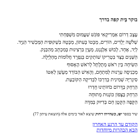
בוקר בֵּית קפה בדרך
עֶצֶב דְרוֹם אַמֵרִיקָאִי פּוֹגֵשׁ שִׁעֲמוּם מִשְׁפַּחְתִּי
שְׁלֹשָׁה יְלָדִים, הוֹרִים, מַבָּטוֹ בָּעִתּוֹן, מַבָּטָהּ בִּשְׁקוּפִית הַמַּכְשִׁיר הַנַּיָּד.
לְיַד, אֶחָד, לָבוּשׁ אֵלֶגָנְט, מְעָיֵן בִּרְצִינוּת בְּמִכְתָּב מֵהַבַּנְק.
הַשְּׁנַיִם בַּצַּד בִּטְרִיקוֹ שׁוֹתְקִים בְּנִפְרָד חֲלוֹמוֹת מֵהַלַּיְלָה.
הַשִּׂיחָה בֵּין רֹאשׁ מְתֻלָתָּל לָרֹאשׁ הֶאָסּוּף
מַכְנִיסָה עֵרָנוּת לַמִּתְחָם, וְהָאִישׁ הַבּוֹדֵד מְעָשֵׁן לְאִטּוֹ
סִיגָרִיָּה שְׁמִינִית בְּדַרְכּוֹ לַבְּדִיקָה הַקּוֹבַעַת.
הַרְחֵק בַּדָּרוֹם כֹּחוֹתֵינוּ חָדְרוּ
הַרְחֵק בַּצָּפוֹן כּוֹנְנוּת מְתוּחָה
הַקָּפֶה הַקָּטָן חַם בְּדִיּוּק בַּמִּדָּה
שיר בספר
יפו, כשהייתי רחוק
שיצא לאור בימים אלה (הוצאת עיתון 77)
הקודם
עד הרגע האחרון
הבא
הבהרות מיוחדות