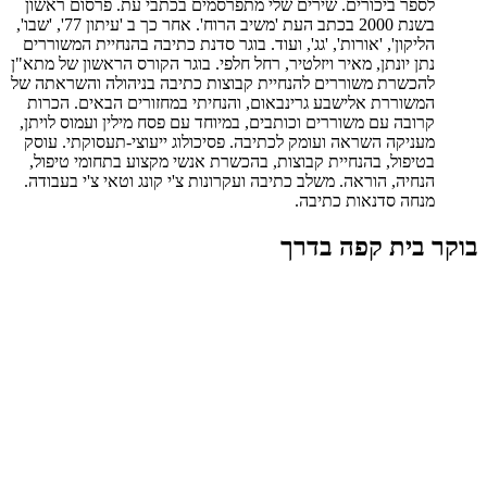
לספר ביכורים. שירים שלי מתפרסמים בכתבי עת. פרסום ראשון
בשנת 2000 בכתב העת 'משיב הרוח'. אחר כך ב 'עיתון 77', 'שבו',
הליקון', 'אורות', 'גג', ועוד. בוגר סדנת כתיבה בהנחיית המשוררים
נתן יונתן, מאיר ויזלטיר, רחל חלפי. בוגר הקורס הראשון של מתא"ן
להכשרת משוררים להנחיית קבוצות כתיבה בניהולה והשראתה של
המשוררת אלישבע גרינבאום, והנחיתי במחזורים הבאים. הכרות
קרובה עם משוררים וכותבים, במיוחד עם פסח מילין ועמוס לויתן,
מעניקה השראה ועומק לכתיבה. פסיכולוג ייעוצי-תעסוקתי. עוסק
בטיפול, בהנחיית קבוצות, בהכשרת אנשי מקצוע בתחומי טיפול,
הנחיה, הוראה. משלב כתיבה ועקרונות צ'י קונג וטאי צ'י בעבודה.
מנחה סדנאות כתיבה.
בוקר בית קפה בדרך