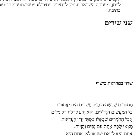
לויתן, מעניקה השראה ועומק לכתיבה. פסיכולוג ייעוצי-תעסוקתי. עו
כתיבה.
שני שירים
שרוי במדרגות כישוף
מְסַפְּרִים שֶׁכְּשֶׁהָיָה בְּגִיל עֶשְׂרִים הָיוּ מֵאֲחוֹרָיו
כָּל הַמַּעֲשִׂים הַגְּדוֹלִים. הוּא יָדַע לִרְקֹחַ רַק מִלִּים
אֲבָל הַחֹמָרִים שֶׁטֻּפְּלוּ בִּשְׁתֵּי יָדָיו הָעֲדִינוֹת
מָצְאוּ שָׂפָה אַחַת עִם נִסִּים וְהַזָיוֹת.
אַחַת הִיא לוֹ אִם יָשַׁן אוֹ לֹא, אַחַת הִיא