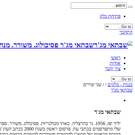
פתיחת בלוג
התחבר
שבתאי מג'ר פסיכולוג. משורר. מנחה
ראשי
אודות
צור קשר
בננות - בלוגים
/
/
שני שירים
שבתאי מג'ר
שבתאי מג'ר
יליד יפו, 1956. גר בהרצליה. באתי מבולגריוּת. פסיכולוג. משורר. ספר שירים שני -
הקורס הראשון של מתא"ן להכשרת משוררים להנחיית קבוצות כתיבה 