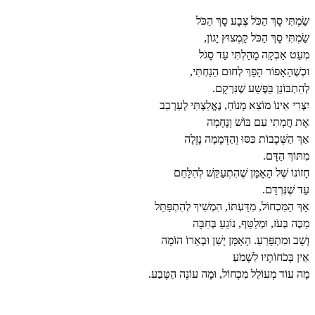
שַׂמְתִּי סָךְ הַכֹּל צֶבָע סָךְ הַכֹּל
שַׂמְתִּי סָךְ הַכֹּל קַמְצוּץ יָגוֹן,
מְעַט אַבְקָה מָהַלְתִּי עַד סָגֹל
וּכְשֶׁהַאָפוֹר הָפַךְ לְחוּם הֵנַחְתִּי,
לְהִתְבּוֹנֵן בַּפֶּשַׁע שֶׁנִּרְקָם.
יִצְרִי אֵינוֹ מוֹצֵא מָנוֹחַ, נֶאֱלַצְתִּי לְעַרְבֵב
אֶת חֲמָתִי עִם בּוֹשׁ וְנֶחָמָה
אַךְ הַשְּׁכָבוֹת כִּסּוּ וְהַדְּמָמָה נָזְלָה
מִתּוֹךְ הַדָּם.
חָזוֹנוֹ שֶׁל הָאָמָּן שֶׁהִתְעַקֵּשׁ לְהִלָּחֵם
עַד שֶׁנִּרְדַּם.
אַךְ הַמִּכְחוֹל, מִדַּעְתּוֹ, הִמְשִׁיךְ לְהִתְפַּתֵּל
מַכֶּה בְּעֹז, וּמְלַטֵּף, נוֹגֵעַ בְּחִבָּה
וְשָׁב וּמִתְפָּרֵעַ. הָאָמָּן יָשֵׁן וּבְאֵרוֹ הוֹמָה
אֵין בְּכֹחוֹתָיו לִשְׁמֹעַ
מָה עוֹד מְעוֹלֵל מִכְחוֹל, וּמָה עוֹנֶה הַטֶּבַע.