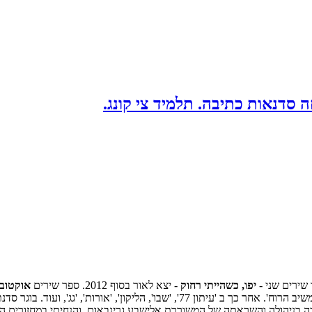
 סדנאות כתיבה. תלמיד צי קונג.
יפו, כשהייתי רחוק
- יצא לאור בסוף 2012. ספר שירים
אוקטוב
שלי מתפרסמים בכתבי עת. פרסום ראשון בשנת 2000 בכתב העת 'משיב הרוח'. אחר כך ב '
בניהולה והשראתה של המשוררת אלישבע גרינבאום, והנחיתי במחזורים הבא