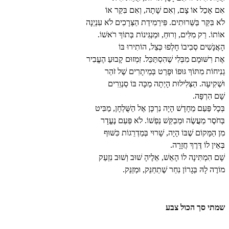
אִם אָכַל אוֹ צָם, וְאִם שָׁתָה, וְאִם בִּקֵּר אוֹ
לֹא בִּקֵּר בַּשֵּׁרוּתִים. פִּירַמִידַת הַצְּרָכִים לֹא עִנְיְנָה
אוֹתוֹ. רַק מִלִּים, וְרוּחַ, וּמַנְגִּינוֹת בְּתוֹךְ רֹאשׁוֹ.
הָאֲנָשִׁים סְבִיבוֹ חָלְפוּ כְּצֵל, הוֹתִירוּ בּוֹ
אֶת רִשּׁוּמָם מִבְּלִי שֶׁהִסְתַּכֵּל. זִמְזוּם קָבוּעַ הֶעֱבִיר
גְנִיחוֹת מִתּוֹךְ גּוּפוֹ וּפָרַט בְּמֵיתָרִים שֶׁל זֹהַר
וּשְׁקִיעָה. הַצְּלִילוּת הָיְתָה מַכָּה בּוֹ סַנְוֵרִים
שָׁם הִרְפָּה.
בְּכָל פַּעַם מֵחָדָשׁ הָיָה נִרְכָּן אֶל הַשֻּׁלְחָן, מַבִּיט
בְּחֹסֶר מַעֲשֶׂה וּמְבַקֵּשׁ נַפְשׁוֹ. לֹא פַּעַם נֶעֱדָר
מִן הַמָּקוֹם שֶׁבּוֹ הָיָה, שָׁרוּי בְּמַדְרֵגוֹת כִּשּׁוּף
בְּאֵין לוֹ דֶּרֶךְ חֲזָרָה.
שָׁם הִמְתִּינָה לוֹ הָאֵשׁ, אֵלֶיהָ שׁוּב וְשׁוּב נִזְעַק
מוֹרֶה לָהּ בְּגָרוֹן נִחַר שֶׁתֵחַנֵּק, וּמְזַנֵּק.
שמתי סך הכול צבע