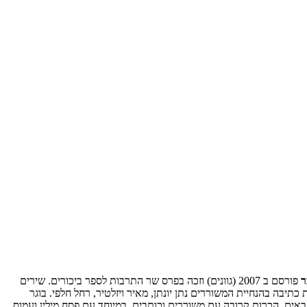
ר
פורסם ב 2007 (גוונים) וזכה בפרס שר התרבות לספר ביכורים. שירים
עיתון 77', 'שבו', הליקון', 'אורות', 'גג', ועוד. בוגר סדנת כתיבה בהנחיית המשוררים נתן יונתן, מאיר ויזלטיר, רחל חלפי. בוגר
ים. הכרות קרובה עם משוררים וכותבים, במיוחד עם פסח מילין ועמוס