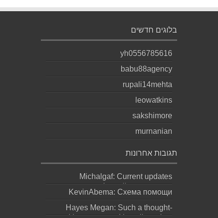
בלוגים חדשים
yh0556785616
babu88agency
rupali14mehta
leowatkins
sakshimore
murnanian
תגובות אחרונות
Michalgaf: Current updates
https://sapreqot.com...
KevinAbema: Схема помощи
зависит от состояния, стажа
Hayes Megan: Such a thought-
употребления, проти...
provoking statement! It really makes