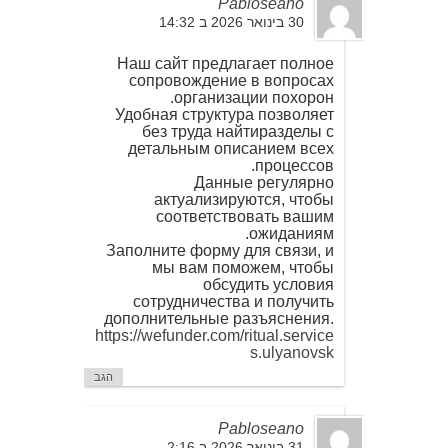
Pabloseano
30 בינואר 2026 ב 14:32
Наш сайт предлагает полное
сопровождение в вопросах
организации похорон.
Удобная структура позволяет
без труда найтиразделы с
детальным описанием всех
процессов.
Данные регулярно
актуализируются, чтобы
соответствовать вашим
ожиданиям.
Заполните форму для связи, и
мы вам поможем, чтобы
обсудить условия
сотрудничества и получить
дополнительные разъяснения.
https://wefunder.com/ritual.service
s.ulyanovsk
הגב
Pabloseano
31 בינואר 2026 ב 2:16