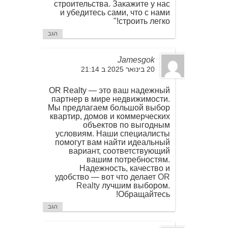
строительства. Закажите у нас
и убедитесь сами, что с нами
строить легко!"
הגב
Jamesgok
20 בינואר 2025 ב 21:14
OR Realty — это ваш надежный
партнер в мире недвижимости.
Мы предлагаем большой выбор
квартир, домов и коммерческих
объектов по выгодным
условиям. Наши специалисты
помогут вам найти идеальный
вариант, соответствующий
вашим потребностям.
Надежность, качество и
удобство — вот что делает
OR
Realty
лучшим выбором.
Обращайтесь!
הגב