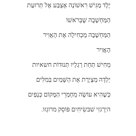
יֶלֶד מַגִּישׁ רִאשׁוֹנָה אֶצְבַּע אֶל תְּרוּעַת
הַמַּחְשָׁבָה שֶׁבְּרֹאשׁוֹ
הַמַּחְשָׁבָה מַכְחִילָה אֶת הָאֲוִיר
הָאֲוִיר
מֵחִישׁ תַּחַת רַגְלָיו תְּנוּדוֹת חשאיות
יַלְדָּהּ מְצָיֶרֶת אֶת הַשָּׁמַיִם בְּמִלִּים
כְּשֶׁהִיא עוֹשָׂה מֵחָמְרֵי הַמָּקוֹם כְּנָפַיִם
היַרְגזִי שׁבּשִׂיחִים פּוֹסֵק מרוגְזו.