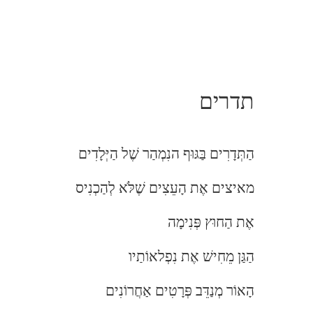
תדרים
הַתְּדָרִים בַּגּוּף הנִמְהַר שֶׁל הַיְּלָדִים
מאיצים אֶת הָעֵצִים שֶׁלֹּא לְהַכְנִיס
אֶת הַחוּץ פְּנִימָה
הַגַּן מֵחִישׁ אֶת נִפְלאוֹתַיו
הָאוֹר מְנַדֵּב פְּרָטִים אַחֲרוֹנִים