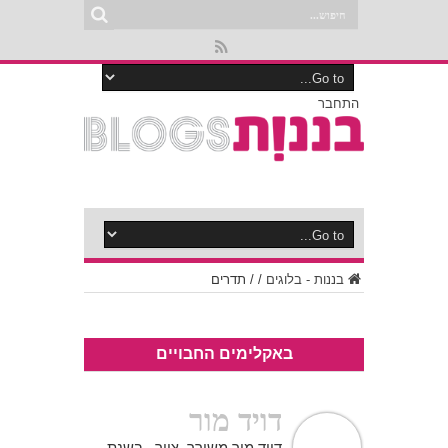
התחבר
בננות - בלוגים
/
/
תדרים
באקלימים החבויים
דויד מור
דויד מור משורר, צייר. .בשנת