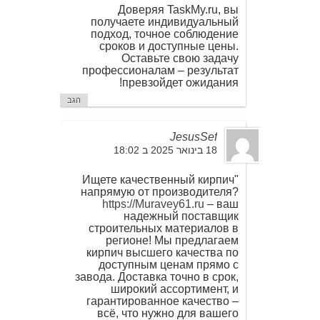
Доверяя TaskMy.ru, вы
получаете индивидуальный
подход, точное соблюдение
сроков и доступные цены.
Оставьте свою задачу
профессионалам – результат
превзойдет ожидания!
הגב
JesusSef
18 בינואר 2025 ב 18:02
"Ищете качественный кирпич
напрямую от производителя?
https://Muravey61.ru
– ваш
надежный поставщик
строительных материалов в
регионе! Мы предлагаем
кирпич высшего качества по
доступным ценам прямо с
завода. Доставка точно в срок,
широкий ассортимент, и
гарантированное качество –
всё, что нужно для вашего