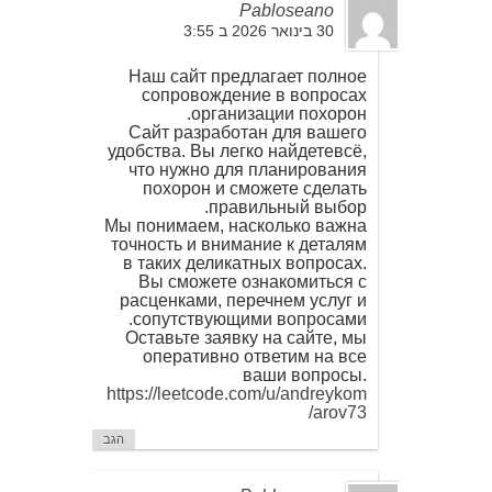
Pabloseano
30 בינואר 2026 ב 3:55
Наш сайт предлагает полное
сопровождение в вопросах
организации похорон.
Сайт разработан для вашего
удобства. Вы легко найдетевсё,
что нужно для планирования
похорон и сможете сделать
правильный выбор.
Мы понимаем, насколько важна
точность и внимание к деталям
в таких деликатных вопросах.
Вы сможете ознакомиться с
расценками, перечнем услуг и
сопутствующими вопросами.
Оставьте заявку на сайте, мы
оперативно ответим на все
ваши вопросы.
https://leetcode.com/u/andreykom
arov73/
הגב