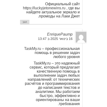
Официальный сайт
https://luckyjetonewins.ru
, где вы
найдете актуальное зеркало и
промоды на Лаки Джет.
הגב
EnriquePaump
16 בינואר 2025 ב 13:47
TaskMy.ru
– профессиональная
помощь в решении задач
любого уровня
TaskMy.ru – это надежный
сервис, который предлагает
качественную помощь в
выполнении задач любых
направлений: от технических
расчётов и программирования
до написания текстов и
аналитики. Мы работаем
быстро, эффективно и
ориентированы на ваши
требования.