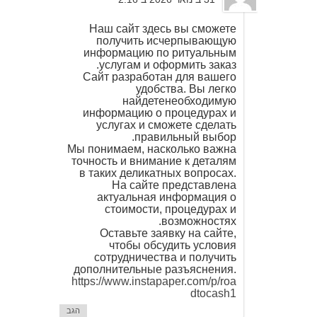
Наш сайт здесь вы сможете
получить исчерпывающую
информацию по ритуальным
услугам и оформить заказ.
Сайт разработан для вашего
удобства. Вы легко
найдетенеобходимую
информацию о процедурах и
услугах и сможете сделать
правильный выбор.
Мы понимаем, насколько важна
точность и внимание к деталям
в таких деликатных вопросах.
На сайте представлена
актуальная информация о
стоимости, процедурах и
возможностях.
Оставьте заявку на сайте,
чтобы обсудить условия
сотрудничества и получить
дополнительные разъяснения.
https://www.instapaper.com/p/roa
dtocash1
הגב