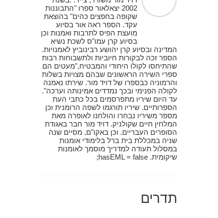
2002 יצאלאור ספרו "התבוננות
שקופה בחפצים כהים" בהוצאת
עקד. הספר ראה אור בסיוע
מועצת הפיס לתרבות ואמנות וכן
בסיוע קרן עמו"ס לשכת נשיא
המדינה ובסיוע קרן יהושע רבינוביץ לאמנויות.
הספר זכה לבקורות חיוביות ולתשבוחות רבות
שהתיחסו לקולו היחודי והמבטיח,"מעטים הם
ספרי השירה הראשונים שבהם מצויות בשלות
והרמוניה כבספרו של דויד מור. שירתו נאמנה
לקולה הפנימי ובכך נמדדים אמינותה וערכה".
עד היום שיריו מתפרסמים בכל כתבי העת
הספרותיים. שיריו תורגמו לשפה הרומנית וכן
מספר משיריו נבחרו והולחנו לאופרה מאת
המלחין חיים שקולניק. דויד מור חבר באגודת
הסופרים העבריים. וכן באקו"ם. מסיים שנה
שניה במכללת בית ברל בלימודי אומנות
במסלול תעודה למדריך מוסמך לאומנות
שיקומית. hasEML = false;
תדרים