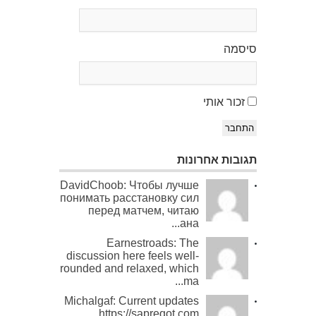
סיסמה
זכור אותי
התחבר
תגובות אחרונות
DavidChoob: Чтобы лучше
понимать расстановку сил
перед матчем, читаю
ана...
Earnestroads: The
discussion here feels well-
rounded and relaxed, which
ma...
Michalgaf: Current updates
https://sapreqot.com...