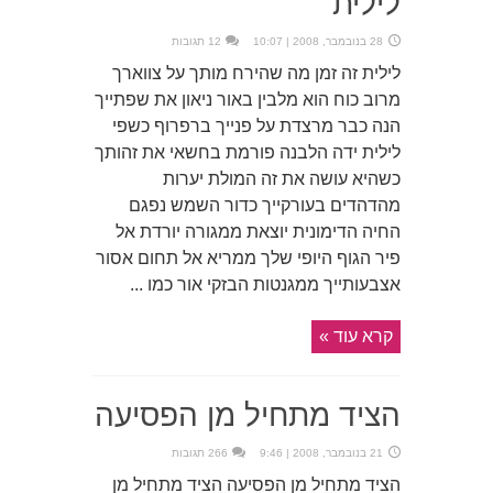
לילית
28 בנובמבר, 2008 | 10:07
12 תגובות
לילית זה זמן מה שהירח מותך על צווארך
מרוב כוח הוא מלבין באור ניאון את שפתייך
הנה כבר מרצדת על פנייך ברפרוף כשפי
לילית ידה הלבנה פורמת בחשאי את זהותך
כשהיא עושה את זה המולת יערות
מהדהדים בעורקייך כדור השמש נפגם
החיה הדימונית יוצאת ממגורה יורדת אל
פיר הגוף היופי שלך ממריא אל תחום אסור
אצבעותייך ממגנטות הבזקי אור כמו ...
קרא עוד »
הציד מתחיל מן הפסיעה
21 בנובמבר, 2008 | 9:46
266 תגובות
הציד מתחיל מן הפסיעה הציד מתחיל מן