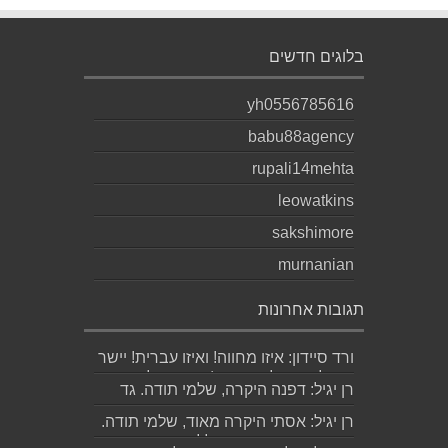
בלוגים חדשים
yh0556785616
babu88agency
rupali14mehta
leowatkins
sakshimore
murnanian
תגובות אחרונות
ורד סיידון: איזו מחווה! ואיזו עברית! יישר
כוח לכותב ולאהובתו :) שבת שלום...
רן יגיל: דפנה היקרה, שלמי תודה. גד
הוא אכן משורר איכותי ביותר. אמסור...
רן יגיל: אסתי היקרה מאוד, שלמי תודה.
ניכר כי השירים דיברו לליבך. אמסו...