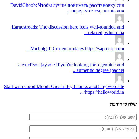
DavidChoob: Чтобы лучше понимать расстановку сил
перед матчем, читаю ана...
Earnestroads: The discussion here feels well-rounded and
relaxed, which ma...
Michalgaf: Current updates https://sapreqot.com...
alexjeffson jayson: If you're looking for a genuine and
authentic degree (bachel...
Start with Good Mood: Great info, Thanks a lot! my web-site
https://helloworld.in/...
שלח לי הודעה