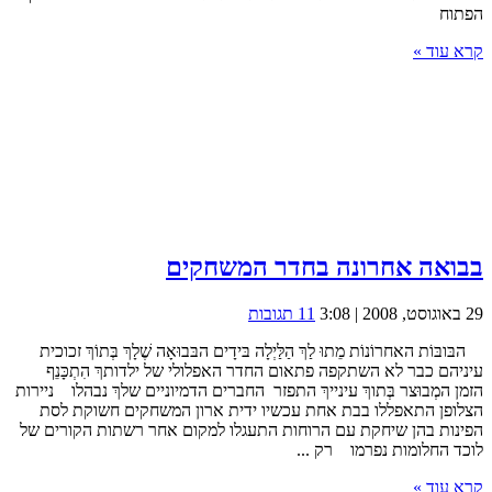
הפתוח
קרא עוד »
בבואה אחרונה בחדר המשחקים
29 באוגוסט, 2008 | 3:08
11 תגובות
הבּובּוֹת האחרוֹנוֹת מֵתוּ לַךְ הַלַּיְלָה בּידָים הבּבוּאָה שֶׁלָךְ בְּתוֹךְ זכוכית
עיניהם כבר לא השתקפה פתאום החדר האפלולי של ילדותךְ הִתְכָּנֵף
הזמן המְבוּצר בְּתוךְ עינייךְ התפזר החברים הדמיוניים שלךְ נבהלו ניירות
הצלופן התאפללו בבת אחת עכשיו ידית ארון המשחקים חשוקת לסת
הפינות בהן שיחקת עם הרוחות התעגלו למקום אחר רשתות הקורים של
לוכד החלומות נפרמו רק ...
קרא עוד »