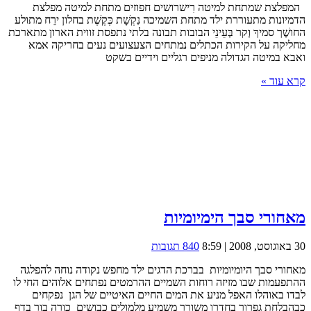
המפלצת שמתחת למיטה רִישרושים חפוזים מתחת למיטה מפלצת
הדמיונות מתעוררת ילד מתחת השמיכה נִקְשָׁת כְּקֶשֶׁת בחלון ירֵח מתולע
החושֶׁך סמיךְ וְקר בְּעֵינֵי הבובות תבונה בלתי נתפסת זווית הארון מתארכת
מחליקה על הקירות הכתלים נמתחים הצעצועים נעים בחריקה אמא
ואבא במיטה הגדולה מניפים רגליים וידיים בשקט
קרא עוד »
מאחורי סבך הימיומיות
30 באוגוסט, 2008 | 8:59
840 תגובות
מאחורי סבך היומיומיות בברכת הדגים ילד מחפש נקודה נוחה להפלגה
ההתפעמות שבו מזיזה רוחות השמיים ההרמטים נפתחים אלוהים החי לו
לבדו באוהלו האפל מניע את המים החיים האיטיים של הגן נפקחים
כבהבלחת גפרור בחדרו משורר משמיע מלמולים כבושים כורה בור בדף