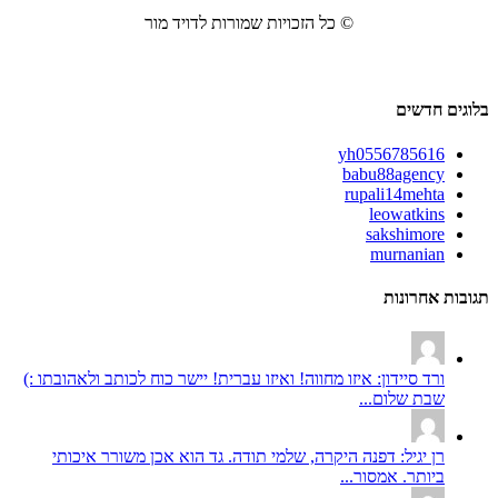
© כל הזכויות שמורות לדויד מור
בלוגים חדשים
yh0556785616
babu88agency
rupali14mehta
leowatkins
sakshimore
murnanian
תגובות אחרונות
ורד סיידון: איזו מחווה! ואיזו עברית! יישר כוח לכותב ולאהובתו :)
שבת שלום...
רן יגיל: דפנה היקרה, שלמי תודה. גד הוא אכן משורר איכותי
ביותר. אמסור...