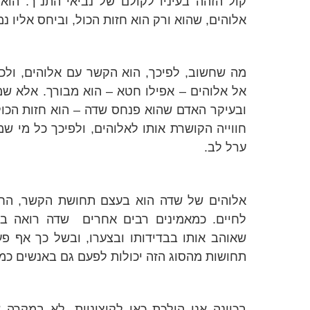
קול הזהה בעיניו לקולם של נביאי התנ"ך. הוא
אלוהים, שהוא ורק הוא חזות הכול, וביחס אליו נמ
מה שחשוב, לפיכך, הוא הקשר עם אלוהים, ולכ
אל אלוהים – אפילו חטא – הוא מבורך. אלא ש
ובעיקר האדם שהוא פנחס שדה – הוא חזות הכול,
חווייה הקושרת אותו לאלוהים, ולפיכך כל מי ש
ערל לב.
אלוהים של שדה הוא בעצם תחושת הקשר, החי
לחיים. כמאמינים רבים אחרים
שדה רואה בא
שאוהב אותו בבדידותו ובצערו, ובשל כך אף פ
תחושות מהסוג הזה יכולות לפעם גם באנשים כמו
בכוונה אני הולכת כאן לקיצוניות. לא במקרה