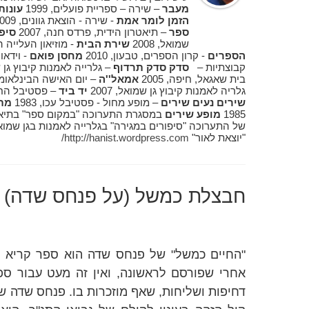
מעבר
– שירה – ספריית פועלים, 1999
עונות
הזמן לומר אמת
- שירה - הוצאת גוונים, 2009
ספר
– תיאטרון הידית, פרדס חנה, 2007
סיפ
שמואל, 2008
שירת הבית
- מוזיאון העלייה הרא
הספרים
- קרון הספרים, טבעון, 2010
מחסן פואם
קבוצתיות –
סדק סדק תרדוף
– גלרייה לאמנות קיבוץ גן שמו
בית שאגאל, חיפה, 2005
אמאל''ה
– יום האישה הבינלאומי, 
גלריה לאמנות קיבוץ גן שמואל, 2007
יד ביד
– פסטיבל החג ש
שירים נעים שירים
– מופע מחול - פסטיבל עכו, 1983
מת
1985
מופע שירים
במסגרת התערוכה "במקום ספר" בתיאטרון ה
"יוצאת לאור"
http://hanist.wordpress.com/
חבצלת כמשל (על פנחס שדה)
אחרי שפורסם לראשונה, ואין זה מעט עבור ספ
דחיפות ושליחות, שאף מוזכרות בו. פנחס שדה ש