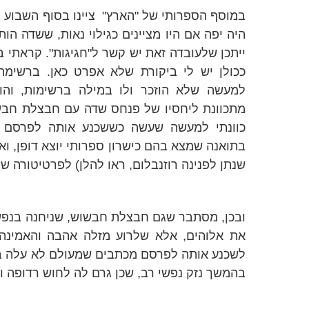
במוסף הספרותי של "הארץ"
ציינו בסוף השבוע 
היה יפה אם היו מציינים כגילוי נאות, ששדה הות
ייתכן שלעובדה זאת יש קשר ל"חגיגות". קראתי בע
ככולן יש לי ביקורת שלא אפרט כאן. ברשימה
למעשה שלא הוזכר ולו במילה ברשימות, ו
מתכוונת ליחסיו של פנחס שדה עם חבצלת חבשוש
כוונתי למעשה שעשה כששכנע אותה לפרסם 
בתואנה שמצא בהם כישרון ספרותי יוצא דופן, וא
שנתן לפנינה רוזנבלום, ראו להלן) לפרטיטורה ש
ובכן, מסתבר שגם חבצלת חבשוש, שניחנה בנפש 
את אלוהים, אלא שלרוע מזלה אהבה והאמינה 
לשכנע אותה לפרסם מכתבים שמעולם לא עלה 
בהמשך נזק נפשי רב, שכן גרם לה לחוש רדופה ו