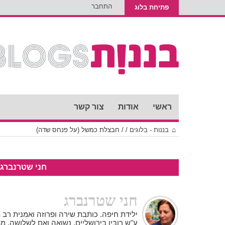
התחבר
פתיחת בלוג
ראשי
אודות
צור קשר
בננות - בלוגים
/
/
חבצלת כמשל (על פנחס שדה)
חני שטרנברג
חני שטרנברג
ילידת חיפה. כותבת שירה ופרוזה ואמנית רב
ע"ש רובין בירושליים. נשואה ואם לשלושה. מת