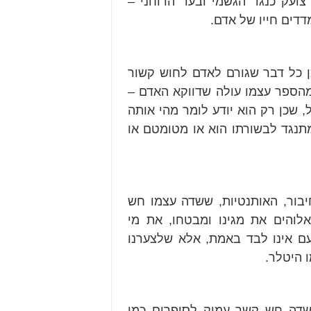
 צועק כנגד הגשמי ובעד הרוחני –
דדים חייו של אדם.
ן כל דבר שגורם לאדם לחוש קשור
מהספר עצמו עולה שדווקא האדם –
 שכן רק הוא יודע לומר מהי אותה
מתנגד לבשורתו הוא או מטומטם או
בור, האותנטיות, ששדה עצמו חש
לוהים את מגינו ומבטחו, את מי
עם אינו לבד באמת, אלא שלצערנו
 היטלר.
 שדה חש קשר עמוק לסופרים כמו