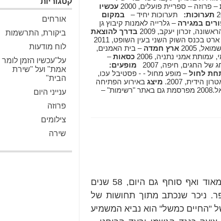
קטגוריות
– פרוזה – ספריית פועלים, 2000
עכשיו
תערוכות:
תערוכות יחיד –
במקום
אורחים
ורים במגירה
– גלרייה לאמנות קיבוץ גן
שונה, זכרון יעקב, 2009
בדרך להוצאת
ביקורת, התרשמות
- וידאו ארט בכנס השוק השני בעין השופט, 2011
לוח מודעות
אל, 2005
ארץ חמדה
– בית האמנים,
עמותת אמני נתניה, 2006
כסאות
–
על"עכשיו הזמן לומר
ל החגים, חיפה, 2007
מופעים:
אמת" ועל "שירת
חת לחול
– מופע מחול - - פסטיבל עכו,
הבית"
ידית, 2007.
מיצג
באירוע הפתיחה
של התערוכה "סיפורים במגירה" בגלרייה לאמנות בגן שמואל.2008 מפרסמת גם באתר "רשימות" –
ענייני היום
פרוזה
צילומים
שירה
"החיים כמשל" של פנחס שדה הוא ספר קריא מאוד ואף סוחף גם היום, 58 שנים
ר. ניכר שנכתב מתוך תחושות של
ל "החיים כמשל" הוא נביא המשמיע