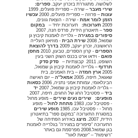
לשלושה. מתגוררת בזכרון יעקב.
ספרים:
שירי מעבר
– שירה – ספריית פועלים, 1999
עונות
– פרוזה – ספריית פועלים, 2000
עכשיו
הזמן לומר אמת
- שירה - הוצאת גוונים,
2009
תערוכות:
תערוכות יחיד –
במקום
ספר
– תיאטרון הידית, פרדס חנה, 2007
סיפורים במגירה
– גלרייה לאמנות קיבוץ גן
שמואל, 2008
שירת הבית
- מוזיאון העלייה
הראשונה, זכרון יעקב, 2009
בדרך להוצאת
הספרים
- קרון הספרים, טבעון, 2010
מחסן
פואם
- וידאו ארט בכנס השוק השני בעין
השופט, 2011 קבוצתיות –
סדק סדק
תרדוף
– גלרייה לאמנות קיבוץ גן שמואל,
2005
ארץ חמדה
– בית האמנים, בית
שאגאל, חיפה, 2005
אמאל''ה
– יום האישה
הבינלאומי, עמותת אמני נתניה, 2006
כסאות
– גלריה לאמנות קיבוץ גן שמואל, 2007
יד
ביד
– פסטיבל החג של החגים, חיפה, 2007
מופעים:
שירים נעים שירים
– מופע מחול
- פסטיבל עכו, 1983
מתחת לחול
– מופע
מחול - - פסטיבל עכו, 1985
מופע שירים
במסגרת התערוכה "במקום ספר" בתיאטרון
הידית, 2007.
מיצג
באירוע הפתיחה של
התערוכה "סיפורים במגירה" בגלרייה לאמנות
בגן שמואל.2008 מפרסמת גם באתר
"רשימות" – "יוצאת לאור"