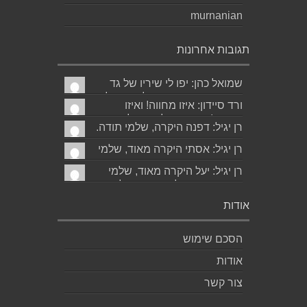
murnanian
תגובות אחרונות
שמואל כהן: יפו לי שיריו של גד
קינר קיסינגר ואשמח לקחת חלק
ורד סיידון: איזו מחווה! ואיזו
בערב ההשקה של...
עברית! יישר כוח לכותב ולאהובתו
רן יגיל: דפנה היקרה, שלמי תודה.
:) שבת שלום...
גד הוא אכן משורר איכותי ביותר.
רן יגיל: אסתי היקרה מאוד, שלמי
אמסור...
תודה. ניכר כי השירים דיברו
רן יגיל: יעל היקרה מאוד, שלמי
לליבך. אמסו...
תודה. אמסור לגד. שבת שלום.
רן...
אודות
הסכם שימוש
אודות
צור קשר