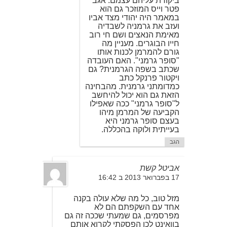
ביקורת עליהם עצמם. אגב
פטר וייס המוזכר גם הוא
במאמר היה יהודי מצד אביו
ועזב את גרמניה לשבדיה
מאימת הנאצים ושם חי רוב
חייו הבוגרים. מעניין מה
גורם להמרמן לכנות אותו
"סופר גרמני". האם העובדה
שכתב בשפה הגרמנית? גם
ויקטור פרנקל כתב
כמדומתני גרמנית. מהבחינה
הזאת גם הוא יכול להיחשב
ל"סופר גרמני" ככה שאפילו
הקביעה של המרמן מיהו
בעצם סופר גרמני היא
בעייתית ולוקה בהכללה.
הגב
אביטל קשת
17 בפברואר 2013 ב 16:42
מזל טוב, כל מה שלא עולה בקנה
אחד עם השקפתם הם לא
מפרסמים, גם שמעתי שככה זה גם
בוואינט לכן הפסקתי לקרוא אותם