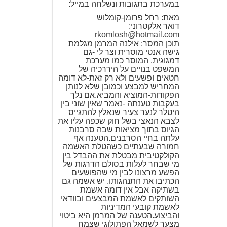
במערכת בתגובות ונשלחה במייל:
מאת: רחל פרומן-קומלוש
דואר אלקטרוני:
rkomlosh@hotmail.com
תוכן המסר: אילנה המרמן מגלמת
גישה אנטי מוסרית וצר לי -גם
דמגוגית. המוסר כמו מערכת
המשפט בנויים על היררכיה של
חטאים ופשעים ולא רק זאת-לא דומה
המחריש למבצע וכמובן שלא לנותן
הפקודות-המוציא והמביא.אם נלך
בעקבות טענתה -נאמר שאין שוני בין
היטלר לנער צעיר שנאלץ להתגייס
לצבא הנאצי בשל חוק שכפה עליו את
הגיוס בתוך מציאות שבה סרבנות
עלתה בחיי הסרבנים.הטענה אף
חמורה שבעתיים כשהטלת האשמה
הקולקטיבית מבטלת את ההבדל בין
מי שבחר לעלות בסולם הדרגות של
הפשע מרצונו לבין מי שהפושעים
הכתיבו את התנהגותו. יש אשמה גם
בשתיקה אבל אין דומה אשמת
השותקים לאשמת המבצעים ובוודאי
לאשמת קובעי המדיניות
והביצוע.הטענה של המרמן היא ביטוי
מצער לשמאל הפתולוגי שצמח