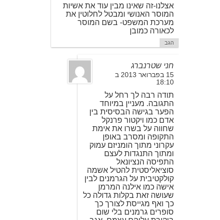
אצלנו-זה שאינו מבין עוד את אשיות
המוסר האנושי ומבטל לחלוטין את
מערכת המשפט- בשם המוסר
לכאורה כמובן
הגב
חני שטרנברג
15 בפברואר 2013 ב
18:10
תודה רבה לך רחל על
התגובה. מעניין במיוחד
הפער בגישה הבסיסית בין
אדם כמו ויקטור פרנקל
שחווה על בשרו את אימת
התקופה ומסרב באופן
עקרוני מתוך הומניזם עמוק
ומתוך התנגדות לעצם
התפיסה הנציונאל
סוציאליסטית להטיל אשמה
קולקטיבית על הגרמנים לבין
אישה כמו אילנה המרמן
שעושה זאת בקלות גדולה כל
כך ואף מגייסת לצורך כך
סופרים גרמנים בלי שום