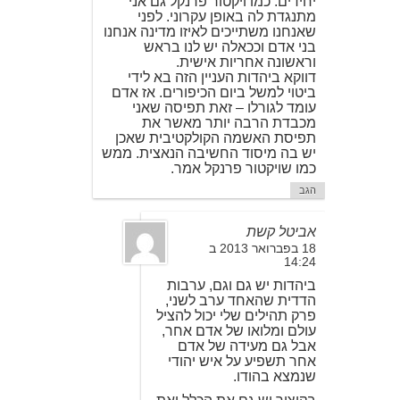
יחידים. כמו ויקטור פרנקל גם אני
מתנגדת לה באופן עקרוני. לפני
שאנחנו משתייכים לאיזו מדינה אנחנו
בני אדם וככאלה יש לנו בראש
וראשונה אחריות אישית.
דווקא ביהדות העניין הזה בא לידי
ביטוי למשל ביום הכיפורים. אז אדם
עומד לגורלו – זאת תפיסה שאני
מכבדת הרבה יותר מאשר את
תפיסת האשמה הקולקטיבית שאכן
יש בה מיסוד החשיבה הנאצית. ממש
כמו שויקטור פרנקל אמר.
הגב
אביטל קשת
18 בפברואר 2013 ב
14:24
ביהדות יש גם וגם, ערבות
הדדית שהאחד ערב לשני,
פרק תהילים שלי יכול להציל
עולם ומלואו של אדם אחר,
אבל גם מעידה של אדם
אחר תשפיע על איש יהודי
שנמצא בהודו.