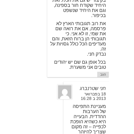
בקיצור יש גם את הכלל ואת
היחיד שקודח חור בספינה,
וגם את היחיד שנשפט
בכיפור.
את רוב תגובותי הארץ לא
פרסמה, אם את רואה שם
את שמי, זו לא אני. כי
תגובותי הן ברוח הזאת, והם
מעדיפים הכל כולל גסויות על
זה.
נבדק חני.
בכל אופן גם שם יש יהודים
טובים אני משערת.
הגב
חני שטרנברג
18 בפברואר
2013 ב 16:28
מעניינת התפיסה
של הערבות
ההדדית. הבעייה
היא כשהיא הופכת
לכפייה – זה מקום
שצריך להיזהר