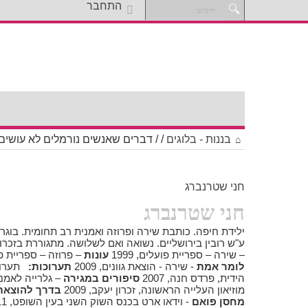
התחבר
בננות - בלוגים
/
/
דברים שאנשים נורמלים לא עושים 
חני שטרנברג
חני שטרנברג
ילידת חיפה. כותבת שירה ופרוזה ואמנית רב תחומית. בוג
ע"ש רובין בירושליים. נשואה ואם לשלושה. מתגוררת בזכרו
– שירה – ספריית פועלים, 1999
עונות
– פרוזה – ספריית פועל
לומר אמת
- שירה - הוצאת גוונים, 2009
תערוכות:
תערוכ
הידית, פרדס חנה, 2007
סיפורים במגירה
– גלרייה לאמנות 
מוזיאון העלייה הראשונה, זכרון יעקב, 2009
בדרך להוצאת
מחסן פואם
- וידאו ארט בכנס השוק השני בעין השופט, 2011 קבוצתיות –