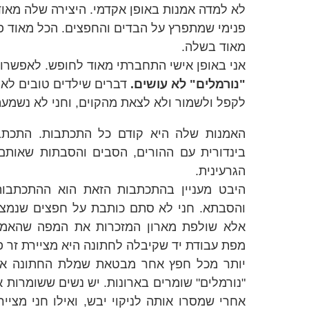
לא למדה אמנות באופן אקדמי. היצירה שלה מאוד
פנימי שמתפרץ על הבדים והחפצים. הכל מאוד פש
מאוד בשלה.
אני באופן אישי התחברתי מאוד לחופש. לאפשרו
"נורמלים" לא עושים.
דברים שילדים טובים לא ע
לקפל ולשמור ולא לצאת מהקוים, וחני לא נשמ
האמנות שלה היא קודם כל התכתבות. התכתב
בינדורית עם ההורים, הסבים והסבתות שאותם
הגרעינית.
היבט מעניין בהתכתבות הזאת הוא ההתכתבו
והסבתא. חני לא סתם כותבת על חפצים שנמצאי
אלא שולפת מארון המזכרות את המפה שהאמ
מפת עבודת יד שקיבלה לחתונה היא מציירת זר
יותר מכל חפץ אחר מבטאת שמלת החתונה את
"נורמלים" שומרים בארונות. יש נשים ששומרות 
אחרי שמסרו אותה לניקוי יבש, ואילו חני מצי