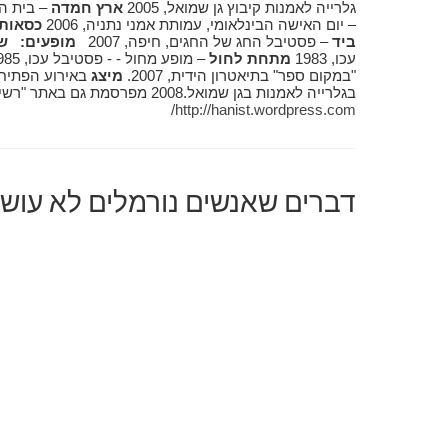
גלרייה לאמנות קיבוץ גן שמואל, 2005
ארץ חמדה
– בית האמ
– יום האישה הבינלאומי, עמותת אמני נתניה, 2006
כסאות
ביד
– פסטיבל החג של החגים, חיפה, 2007
מופעים:
שי
עכו, 1983
מתחת לחול
– מופע מחול - - פסטיבל עכו, 1985
"במקום ספר" בתיאטרון הידית, 2007.
מיצג
באירוע הפתיחה
בגלרייה לאמנות בגן שמואל.2008 מפרסמת גם באתר "רשימות" – "יוצאת לאור"
http://hanist.wordpress.com/
דברים שאנשים נורמלים לא עושים