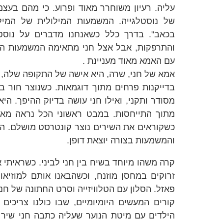
עליה. רעיון משוחרר מאוד ופרוע. כי מהם בע
של נוסטלגייה. המשמעות המילולית של המיל
בכאב". בדרך כלל כשאנחנו מדברים על נוסטל
והתרפקות, אבל אצל חני מתאימה המשמעות ה
עם האמא מאוד מעניינת .
אמא של חני, שרה, היא אישה של התקופה שלה,
בדייקנות פרחים מתוך דוגמאות. כשנוצר חור ב
מסודר ותקני, ואילו חני עושה בדיוק ההיפך. ה
מתוך התייחסות. במבט ראשוני הכל נראה מאוד
כשקוראים את השירים נוצר קונטרסט מושלם. ה
והמשמעות בצורה יוצאת דופן.
קרה משהו מיוחד בשיח בין חני לביני. כשראיתי
זרוקים במחסן מוזנח, וכשהבאנו אותם למוזיאו
פאזל. הסלון עם הטלוויזייה וסרט החתונה של חני
קורים המעשים היומיומיים, שבו כולנו צריכים
הילדים עם מיטת הנוער שעליה כתבה חני שיר 