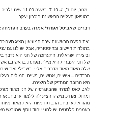
מחר, יום ד', ה- 7.10 
במוזיאון העלייה הראשונה בזכרון יעקב.
דברים שאביטל אפרת* אמרה בערב הפתיחה:
זאת הפעם הראשונה שבה המוזיאון מציג תערוכת 
בתולדות היישוב ובהיסטוריה, אבל יש לנו גם עני
וביצירה ישראלית. התערוכה של חני היא נדבך ב
של חני העברית היא מילת מפתח. בראש ובראשונ
שלה מאוד מאוד מדברים אליי. בשבילי זאת שיר
הרבדים – אישיים, אנושיים, נשיים. המילים בעל
היא הרובד המחזיק של היצירה.
לאט לאט למדתי שהביוגרפיה של חני מאוד מורכב
ומחול, ואח"כ מישהו הציע לה ללמוד ערבית, אז
מהוראת ערבית. הרב תחומיות הזאת מאוד מיוחדת
כאמנית פלסטית יש לחני ייחוד נוסף שמורגש מא