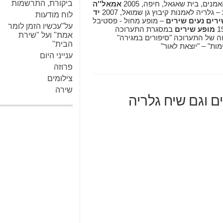
ביקורת, התרשמות
נים, בית שאגאל, חיפה, 2005
אמאל''ה
– גלריה לאמנות קיבוץ גן שמואל, 2007
יד
לוח מודעות
רים נעים שירים
– מופע מחול - פסטיבל
על"עכשיו הזמן לומר
מופע שירים
במסגרת התערוכה
אמת" ועל "שירת
 של התערוכה "סיפורים במגירה"
הבית"
ענייני היום
פרוזה
צילומים
שירה
 וגם שיח גלריה