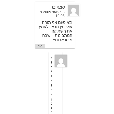
טמה בז
5 בינואר 2009 ב
19:05
ולא פעם אני תוהה –
אולי מין הראוי לאמץ
את השתיקה
המתבוננת – שבה
נקטו אבותיי.
הגב
ח
נ
י
ש
ט
ר
נ
ב
ר
ג
5
ב
י