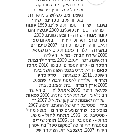
בוגרת האקדמיה למוסיקה
ולמחול ע"ש רובין בירושליים.
נשואה ואם לשלושה. מתגוררת
בזכרון יעקב.
ספרים:
שירי
מעבר
– שירה – ספריית פועלים, 1999
עונות
– פרוזה – ספריית פועלים, 2000
עכשיו הזמן
לומר אמת
- שירה - הוצאת גוונים, 2009
תערוכות:
תערוכות יחיד –
במקום ספר
–
תיאטרון הידית, פרדס חנה, 2007
סיפורים
במגירה
– גלרייה לאמנות קיבוץ גן שמואל,
2008
שירת הבית
- מוזיאון העלייה
הראשונה, זכרון יעקב, 2009
בדרך להוצאת
הספרים
- קרון הספרים, טבעון, 2010
מחסן
פואם
- וידאו ארט בכנס השוק השני בעין
השופט, 2011 קבוצתיות –
סדק סדק
תרדוף
– גלרייה לאמנות קיבוץ גן שמואל,
2005
ארץ חמדה
– בית האמנים, בית
שאגאל, חיפה, 2005
אמאל''ה
– יום האישה
הבינלאומי, עמותת אמני נתניה, 2006
כסאות
– גלריה לאמנות קיבוץ גן שמואל, 2007
יד
ביד
– פסטיבל החג של החגים, חיפה, 2007
מופעים:
שירים נעים שירים
– מופע מחול
- פסטיבל עכו, 1983
מתחת לחול
– מופע
מחול - - פסטיבל עכו, 1985
מופע שירים
במסגרת התערוכה "במקום ספר" בתיאטרון
הידית, 2007.
מיצג
באירוע הפתיחה של