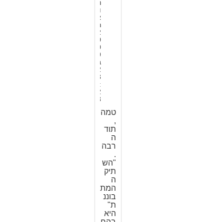
נ
ו
א
ר
2
0
0
9
ב
2
3
:
2
3
טמה
,
תוד
ה
רבה
.
"הש
תיק
ה
המת
בוננ
ת"
היא
בהח