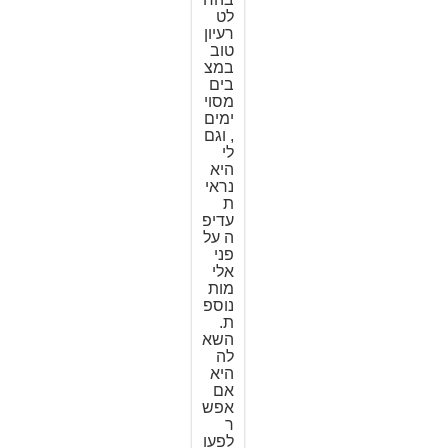
לט
רעיון
טוב
במצ
בים
מסוי
ימים
, וגם
לי
היא
נראי
ת
עדיפ
ה על
פני
אלי
מות
נוספ
ת.
השא
לה
היא
אם
אפש
ר
לפעו