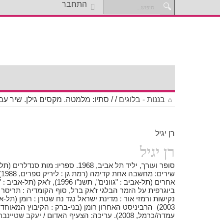
התחבר
בננות - בלוגים
/
/
סתיו: מלמטה. מקסים גילן. שיר עם
רן יגיל
רן יגיל
ש
נקישות ורמזי אור : מדינת ישראל נגד נח שטרן : רומן (תל-א
עמדה/כרמל, 2008). עריכה: הצעיף האדום /
יעקב שטיינבר