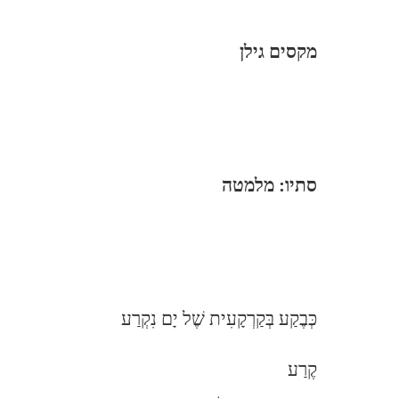
מקסים גילן
סתיו: מלמטה
כְּבֶקַע בְּקַרְקָעִית שֶׁל יָם נִקְרַע
קֶרַע