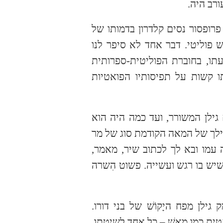
רב היה.
רופסור נסים קלדרון בדמותו של
 פוליטי. דבר אחד לא סיפר לנו
עתו, בחוברת הפוליטית-ספרותית
ו קשות על תפיסותיו הפואטיות
גילן המשורר, ועד כמה היה הוא
ילך של המאה הקודמת סוג של מר
 עמו ובא לך לכתוב שיר, מאמר,
יש בו רגש ועשייה. פשוט הִשרה
לן מפח היָקוֹשׁ של בני דורו.
ית כמו מֵאֵשׁ – כל אחד לשיטתו.