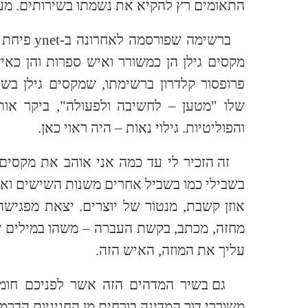
התאומים רץ להקיא את נשמתו בשירותים. מעו
ברשימה שפורסמה לאחרונה ב
ynet-
פיחת פ
מקסים גילן הן כמשורר ואיש ספרות והן כאיש
פרופסור קלדרון ברשימתו, שמקסים גילן בש
שלו "מטען – לחשיבה ולפעולה", ביקר אות
והפוליטיות. גילוי נאות – היה ראוי כאן.
זה הזכיר לי עד כמה אני אוהב את מקסים 
בשבילי כמו בשביל אחרים משנות השישים וא
אוזן קשבת, מנטוֹר של יוצרים. יצאת מפגישה
מחזה, מכתב, בקשת העברה – משהו במילים ש
עליך את המוזה, האיש הזה.
גם בשיר המדהים הזה אשר לפניכם חומק גי
משוררי דור המדינה בורחים מן החגיגיות הדרמט