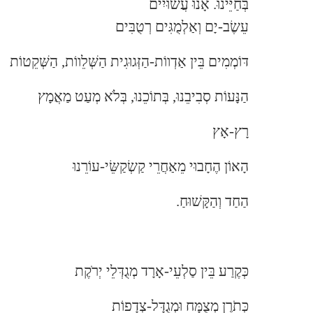
בְּחַיֵּינוּ. אָנוּ עֲשׂוּיִים
עֵשֶׂב-יָם וְאַלְמֻגִּים רְטֻבִּים
דּוֹמְמִים בֵּין אַדְווֹת-הַזְּגוּגִית הַשְּׁלֵווֹת, הַשְּׁקֵטוֹת
הַנָּעוֹת סְבִיבֵנוּ, בְּתוֹכֵנוּ, בְּלֹא מְעַט מַאֲמָץ
רָץ-אָץ
הָאוֹן הֶחָבוּי מֵאַחֲרֵי קַשְׂקַשֵּׂי-עוֹרֵנוּ
הַחַד וְהַקָּשׁוּחַ.
כְּקֶרַע בֵּין סַלְעֵי-אָרָד מְגֻדְּלֵי יְרֹקֶת
כְּתֹרֶן מְצֻמָּח וּמְגֻדָּל-צְדָפוֹת