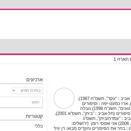
 הארה 1
ארכיונים
ארכיונים
סופר ועורך, יליד תל אביב, 1968. ספריו: מות סנדלרים (תל אביב : "עקד", תשמ"ח 1987).
ירים: מחשבה אחת קדימה (רמת גן : ליריק ספרים, 1988), ארז כמעט-יפה : וסיפורים
אחרים (תל-אביב : "גוונים", תשנ"ו 1996), ז'אק (תל-אביב : "גוונים", תשנ"ח 1998) נובלה
ביוגרפית על הזמר הבלגי ז'אק ברל, סוף הקומדיה : תריסר סיפורים (תל-אביב : "ביתן", תשס"א 2001).
קטגוריות
ביב : "עמדה/ביתן", תשס"ג
2003) הרביניסט האחרון רומן (בני-ברק : הקיבוץ המאוחד, 2006) אני ואפסי רומן (ירושלים:
כללי
ג
; בחר את הסיפורים והקדים מבוא: רן יגיל