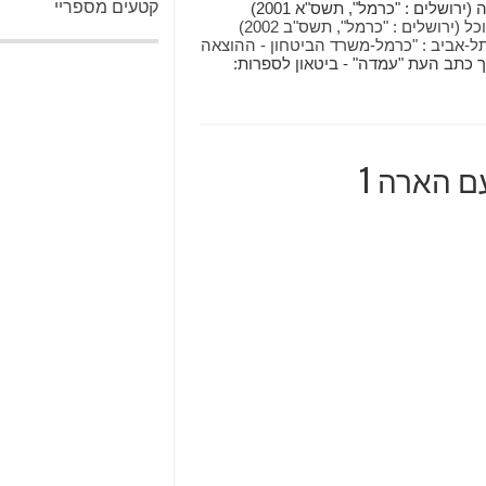
קטעים מספריי
(תל-אביב : "גוונים", תשנ"ח 1997). בואי כלה : סיפורי חתונה (ירושלים : "כרמל", תשס"א 2001)
ירון אביטוב טעם החיים : אנתולוגיה של סיפורי אוכל (ירושלים : "כרמל", תשס"ב 2002)
(תל-אביב : "כרמל-משרד הביטחון - ההוצאה
רך כתב העת "עמדה" - ביטאון לספרות:
ם הארה 1