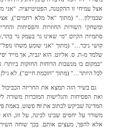
אצל עמיחי זו ההקטנה, הפטיטיזציה. "אני 
שבמילון…" (מתוך "אל מלא רחמים"), אצל 
ומשחקי השורות החוזרות והפסיחות והחרי
סתמיות הקיום "מי שאינו גר בעמק גר בהר,
קושי ניכר…" (מתוך "אני שומע משהו נופל"
שלמד מ-ת. ס. אליוט. הוא יגביה, אך מייד י
"במקום בו מנשבות הרוחות החזקות ביותר/ א
לכל היותר…" (מתוך "חוכמת חיים"). לא גילן.
גם בשיר הזה תמצא את החריזה הכביכול מ
ואת הפסיחות והגלישות המוכרות משורה לש
המדינה שביקש לכתוב את
זה
פשוט. באמת פשו
משורר על יחסים שבינו לבינה, על זוג, הוא 
אלא להפך, מעצים אותם. בכך שוחה השיר 