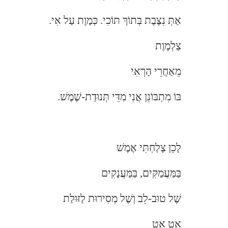
אַתְּ נִצֶּבֶת בְּתוֹךְ תּוֹכִי. כְּמָוֶת עַל אִי.
צַלְמָוֶת
מֵאַחֲרֵי הָרְאִי
בּוֹ מִתְבּוֹנֵן אֲנִי מִדֵּי תְּנוּדַת-שֶׁמֶשׁ.
לָכֵן צָלַחְתִּי אֶמֶשׁ
בַּמַּעֲמַקִּים, בַּמַּעֲנָקִים
שֶׁל טוּב-לֵב וְשֶׁל מְסִירוּת לַזּוּלַת
אַט אַט