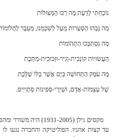
נוֹכַחְתִּי לָדַעַת מָה רַבּוּ הַמְּצוּלוֹת
מַה גָּבְהוּ הַסְּעָרוֹת מֵעַל לְשִׁכְמֵנוּ, מֵעֵבֶר לַחֲלוֹמוֹת
מַה נִּסְתַּבְּכוּ הַתְּהוֹמוֹת
הָעֲשׂוּיוֹת קוֹנְכִית-וְגִיר-וּזְכוּכִית-מַתֶּכֶת
מָה עֹמֶק הַתְּחוּשָׁה בְּיָם אֲשֶׁר כֻּלּוֹ שַׁלֶּכֶת
שֶׁל עַצְמוֹת-אָדָם, וּשְׁיָרֵי-סְפִינוֹת סְתָוִיִּים.
מקסים גילן (1931-2005) ה
עד קצות אוזניו. הפוליטיקה והחברה נגעו לו 