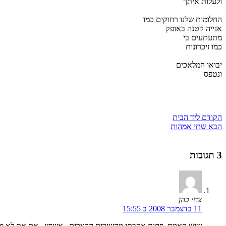
ולעלות איתך
החלומות שלנו רחוקים כמו
אנייה קטנה באופק
מתעתעים בי
כמו זיכרונות
יבואו המלאכים
ונטפס
הקודם
ליד הבית
הבא
שתי אמהות
3 תגובות
צחי כהן
11 בדצמבר 2008 ב 15:55
שוש האמת, פחות אהבתי מהשירים הקצרים.. אשפץ.. אם את לא מעונ