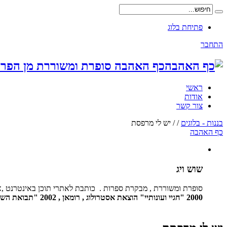
פתיחת בלוג
התחבר
כף האהבה סופרת ומשוררת מן הפרי
ראשי
אודות
צור קשר
בננות - בלוגים
/
/
יש לי מרפסת
כף האהבה
שוש ויג
סופרת ומשוררת , מבקרת ספרות . כותבת לאתרי תוכן באינטרנט ,א
2000 "חגיי ועונותיי" הוצאת אסטרולוג , רומאן , 2002 "תבואת השיגעון" הוצאת צור אות, שירים, 2006 "איפה את חיה " הוצאת צור אות שירים 2009