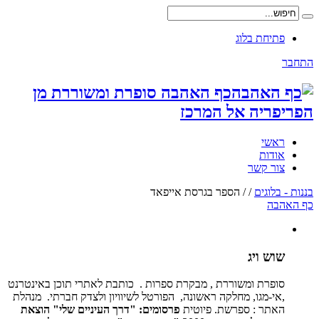
פתיחת בלוג
התחבר
כף האהבה סופרת ומשוררת מן
הפריפריה אל המרכז
ראשי
אודות
צור קשר
בננות - בלוגים
/
/
הספר בגרסת אייפאד
כף האהבה
שוש ויג
סופרת ומשוררת , מבקרת ספרות . כותבת לאתרי תוכן באינטרנט
,אי-מגו, מחלקה ראשונה, הפורטל לשיוויון ולצדק חברתי. מנהלת
האתר : ספרשת. פיוטית
פרסומים: "דרך העיניים שלי" הוצאת