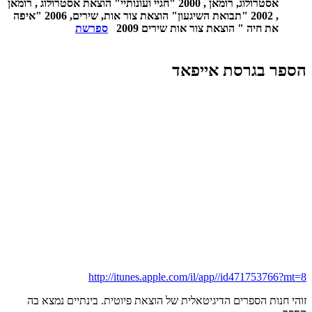
אסטרולוג, רומאן , 2000 "חגיי ועונותיי" הוצאת אסטרולוג , רומאן
, 2002 "תבואת השיגעון" הוצאת צור אות, שירים, 2006 "איפה
את חיה " הוצאת צור אות שירים 2009
ספרשת
הספר בגרסת אייפאד
http://itunes.apple.com/il/app//id471753766?mt=8
זוהי חנות הספרים הדיגיטאלית של הוצאת פיוטית. בינתיים נמצא בה