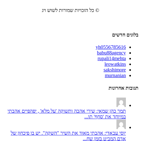
© כל הזכויות שמורות לשוש ויג
בלוגים חדשים
yh0556785616
babu88agency
rupali14mehta
leowatkins
sakshimore
murnanian
תגובות אחרונות
תמר כהן שמאי: שירי אהבה ותשוקה 'על מלא' , יפהפיים אהבתי
במיוחד את 'סחף' תו...
יוסי עבאדי: אהבתי מאוד את השיר "השקה". יש בו פיכחון של
אדם המביט בזמן שח...