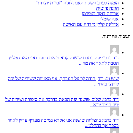
הזמנה לערב השקת האנתולוגיה "זכויות יוצרות"
חגיגה פיוטית
ארוחת בוקר בגופרמן
אנה שומלו
אדלינה קליין מזדהה עם האישה
תגובות אחרונות
דוד ברבי: יפה כתבת שושנה קראתי את הספר ואני מאד ממליץ
הטבת לתאר את מה...
שוש ויג: דוד, תודה לך על תגובתך. אני מאמינה ששיריה של יפה
לורנצי בהתי...
דוד ברבי: שלום שושנה יפה הבאת כדרכך את סיפורה ושיריה של
יפה תמיד יבוא...
דוד ברבי: בהצלחה שושנה אני אקרא במיטה מעדיף עדיין לאחוז
בספר אך בהחלט...