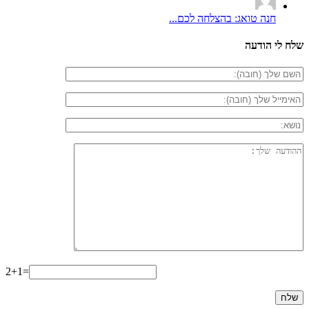
חנה טואג: בהצלחה לכם...
שלח לי הודעה
2+1=