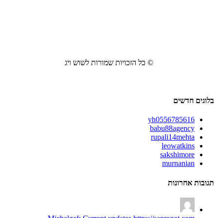
© כל הזכויות שמורות לשוש ויג
בלוגים חדשים
yh0556785616
babu88agency
rupali14mehta
leowatkins
sakshimore
murnanian
תגובות אחרונות