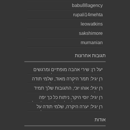
babu88agency
rupali14mehta
leowatkins
sakshimore
murnanian
תגובות אחרונות
יעל רן: שירי אהבה מופתיים ומרגשים
עד מאוד כפי שרק גד יודע לכתוב
רן יגיל: תמר היקרה מאוד, שלמי תודה
תודה...
ואמסור כמובן לגד. שבת שלום...
רן יגיל: אוהו יוכי, התגובות שלך תמיד
מאלפות בינה והן יצירה בפני עצמה....
רן יגיל: יוסי היקר, ניתוח כל כך יפה
ומדויק, ממש קולע, לשיר "השקה". של...
רן יגיל: יערה היקרה, שלמי תודה על
התגובה האישית והיפה. אמסור לגדי....
אודות