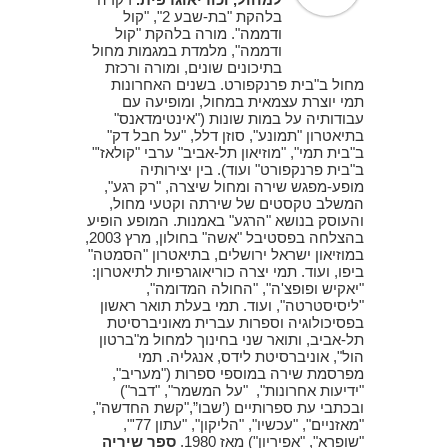
בלהקת "בת-שבע 2", "קול
ודממה". מורה בלהקת "קול
ודממה", מלמדת במגמות מחול
בתיכונים שונים, ומורה ורכזת
מחול ב"בית פרנקפורט. בשנים האחרונות
תמי יוצרת עצמאית במחול, ומופיעה עם
עבודותיה על במות שונות ("אינטימדאנס"
בתיאטרון "תמונע", סוזן דלל, "על חבל דק"
ב"בית תמי", "מוזיאון תל-אביב" ערבי "קולאז'"
ב"בית פרנקפורט" ועוד). בין יצירותיה
מופע-מפגש שירה ומחול שיצרה, "רק רגע",
המשלב טקסטים של שירתה וקטעי מחול,
והעוסק בנושא "הרגע" באמנות. המופע הופיע
בהצלחה בפסטיבל "אשה" בחולון, מרץ 2003,
במוזיאון ישראל ירושלים, בתיאטרון "הסמטה"
ביפו, ועוד. תמי יצרה כוריאוגרפיות לתיאטרון:
"יאקיש ופופצ'ה", "החולה המדומה",
"ליסיסטרטה", ועוד. תמי בעלת תואר ראשון
בפסיכולוגיה וספרות עברית מאוניברסיטת
תל-אביב, ותואר שני בחינוך למחול מ"ברטון
הול", אוניברסיטת לידס, אנגליה. תמי
מפרסמת שירה במוספי ספרות ("מעריב",
"ידיעות אחרונות", "על המשמר", "דבר")
ובכתבי עת ספרותיים (’שבו”,"קשת החדשה",
"מאזניים", "עכשיו", "הליקון", "עתון 77'",
"שופרא", "אפיריון") מאז 1980.
ספר שיריה