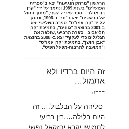
הראשון "מרחק הנגיעות" יצא ב"ספרית
הפועלים" בשנת 1989 ונתמך על ידי "קרן
רון אדלר".
ספר שיריה השני, "מתוך החול
אל הראשית" יצא ב"תג" ב-1996, ונתמך
על יד "קרן עמו''ס".
ספרה השלישי יצא
ב-2001 בהוצאת "גוונים", בתמיכת "קרן
תל-אביב".
ספרה הרביעי ,שולפת את
הגלגלים כדי לעקוף" יצא ב- 2008 בהוצאת
"אבן חושן", בתמיכת "קרן עמו''ס"
ו"המועצה לתרבות-מפעל הפיס".
זה היום ברדיו ולא
אתמול…
===ה
סליחה על הבלבול…. זה
היום בלילה….בין רביעי
לחמישי יקרא יחזקאל נפשי