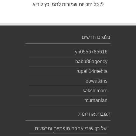
© כל הזכויות שמורות לתמי כץ לוריא
בלוגים חדשים
yh0556785616
babu88agency
rupali14mehta
leowatkins
sakshimore
murnanian
תגובות אחרונות
יעל רן: שירי אהבה מופתיים ומרגשים
עד מאוד כפי שרק גד יודע לכתוב