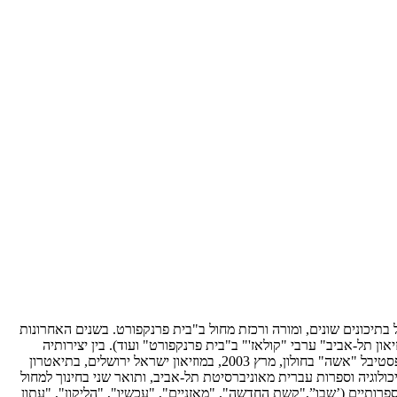
גמות מחול בתיכונים שונים, ומורה ורכזת מחול ב"בית פרנקפורט. בשנים האחרונות
ון תל-אביב" ערבי "קולאז'" ב"בית פרנקפורט" ועוד). בין יצירותיה
מופע-מפגש שירה ומחול שיצרה, "רק רגע", המשלב טקסטים של שירתה וקטעי מחול, והעוסק בנושא "הרגע" באמנות. המופע הופיע בהצלחה בפסטיבל "אשה" בחולון, מרץ 2003, במוזיאון ישראל ירושלים, בתיאטרון
כולוגיה וספרות עברית מאוניברסיטת תל-אביב, ותואר שני בחינוך למחול
פרותיים (’שבו”,"קשת החדשה", "מאזניים", "עכשיו", "הליקון", "עתון