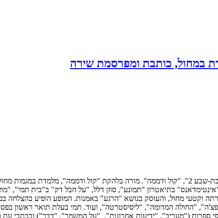
צרת במחול, כותבת ומפרסמת שירה
רקדה בלהקת "בת-שבע 2", "קול ודממה". מורה בלהקת "קול ודממה", מלמדת במ
נטימדאנס" בתיאטרון "תמונע", סוזן דלל, "על חבל דק" ב"בית תמי", "מוזיא
ופצ'ה", "החולה המדומה", "ליסיסטרטה", ועוד. תמי בעלת תואר ראשון בפסי
י ספרות ("מעריב", "ידיעות אחרונות", "על המשמר", "דבר") ובכתבי עת ס