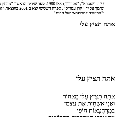
77'", "שופרא", "אפיריון") מאז 1980.
ספר שיריה הראשון "מרחק הנגיעות" יצא ב"
ונתמך על יד "קרן עמו''ס".
ספרה השלישי יצא ב-2001 בהוצאת "גוונים", בתמיכת "קרן תל-אביב".
ו"המועצה לתרבות-מפעל הפיס".
אתה תציץ עלי
אתה תציץ עלי
אַתָּה תָּצִיץ עָלַי מֵאָחוֹר
וַאֲנִי אַשְׁחִית אֶת עַצְמִי
בְּמֶרְחֲצָאוֹת הַיֹּפִי