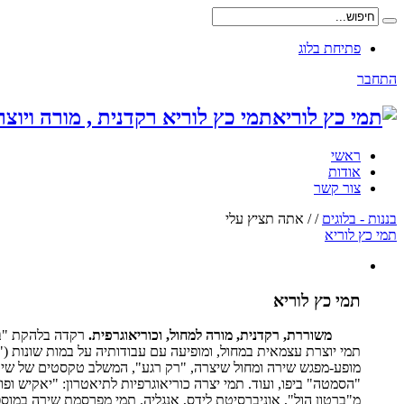
פתיחת בלוג
התחבר
תמי כץ לוריא רקדנית , מורה ויו
ראשי
אודות
צור קשר
בננות - בלוגים
/
/
אתה תציץ עלי
תמי כץ לוריא
תמי כץ לוריא
משוררת, רקדנית, מורה למחול, וכוריאוגרפית.
תמי יוצרת עצמאית במחול, ומופיעה עם עבודותיה על במות שונות ("אי
"הסמטה" ביפו, ועוד. תמי יצרה כוריאוגרפיות לתיאטרון: "יאקיש ופ
מ"ברטון הול", אוניברסיטת לידס, אנגליה. תמי מפרסמת שירה במוספ