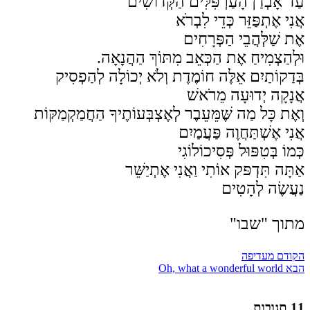
עַד אָבְדַן הָעַרְפִּלִּים הַקְּדוֹשִׁים
אֲנִי אֶתְפַּזֵּר כְּדֵי לִבְרׁא
אֶת שַׁלְּהֲבֵי הַפְּרָחִים
וּלְהַצְמִיחַ אֶת הַכְּאֵב מִתּוֹךְ הַהֲנָאָה.
בְּדַקוֹתַיִם אֵלֶּה חוֹמֶדֶת וְלֹא יְכוֹלָה לְהַפְסִיק
אֲנָקָה יְדוּעָה מֵרֹאשׁ
וְאֶת כָּל מַה שֶּׁמֵּעֵבֶר לְאֶצְבְּעוֹתֶיךָ הַחֲמַקְמַקּוֹת
אֲנִי אֶשְׁתַּחֲוֶה פַּעֲמַיִם
כְּמוֹ בְּטִפּוּל פְּסִיכוֹלוֹגִי
אַתָּה תִּדְפּק אוֹתִי וַאֲנִי אֶתְיַשֵּׁר
נַעֲשֶׂה לְהָטִים
מתוך "שבו"
הקודם
מעדיפה
הבא
Oh, what a wonderful world
11 תגובות