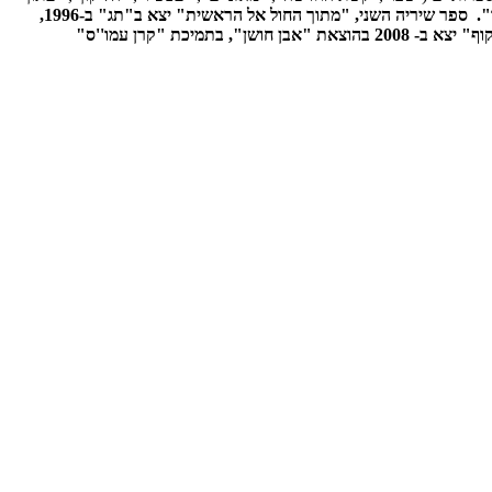
ספר שיריה השני, "מתוך החול אל הראשית" יצא ב"תג" ב-1996,
ספרה הרביעי ,שולפת את הגלגלים כדי לעקוף" יצא ב- 2008 בהוצאת "אבן חושן", בתמיכת "קרן עמו''ס"