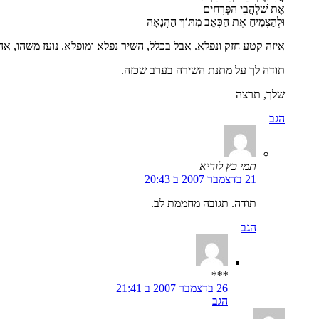
אֶת שַׁלְּהֲבֵי הַפְּרָחִים
וּלְהַצְמִיחַ אֶת הַכְּאֵב מִתּוֹךְ הַהֲנָאָה
איזה קטע חזק ונפלא. אבל בכלל, השיר נפלא ומופלא. נועז משהו, אה
תודה לך על מתנת השירה בערב שכזה.
שלך, תרצה
הגב
תמי כץ לוריא
21 בדצמבר 2007 ב 20:43
תודה. תגובה מחממת לב.
הגב
***
26 בדצמבר 2007 ב 21:41
הגב