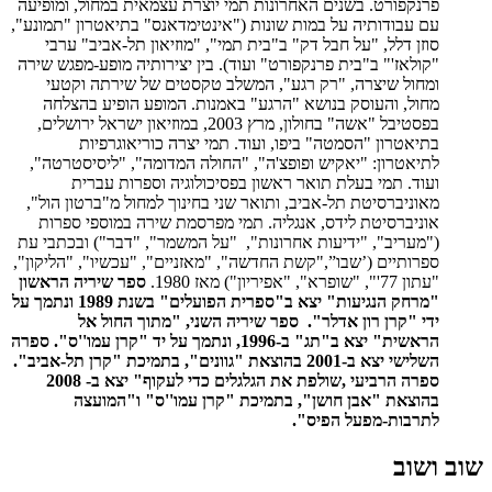
פרנקפורט. בשנים האחרונות תמי יוצרת עצמאית במחול, ומופיעה
עם עבודותיה על במות שונות ("אינטימדאנס" בתיאטרון "תמונע",
סוזן דלל, "על חבל דק" ב"בית תמי", "מוזיאון תל-אביב" ערבי
"קולאז'" ב"בית פרנקפורט" ועוד). בין יצירותיה מופע-מפגש שירה
ומחול שיצרה, "רק רגע", המשלב טקסטים של שירתה וקטעי
מחול, והעוסק בנושא "הרגע" באמנות. המופע הופיע בהצלחה
בפסטיבל "אשה" בחולון, מרץ 2003, במוזיאון ישראל ירושלים,
בתיאטרון "הסמטה" ביפו, ועוד. תמי יצרה כוריאוגרפיות
לתיאטרון: "יאקיש ופופצ'ה", "החולה המדומה", "ליסיסטרטה",
ועוד. תמי בעלת תואר ראשון בפסיכולוגיה וספרות עברית
מאוניברסיטת תל-אביב, ותואר שני בחינוך למחול מ"ברטון הול",
אוניברסיטת לידס, אנגליה. תמי מפרסמת שירה במוספי ספרות
("מעריב", "ידיעות אחרונות", "על המשמר", "דבר") ובכתבי עת
ספרותיים (’שבו”,"קשת החדשה", "מאזניים", "עכשיו", "הליקון",
"עתון 77'", "שופרא", "אפיריון") מאז 1980.
ספר שיריה הראשון
"מרחק הנגיעות" יצא ב"ספרית הפועלים" בשנת 1989 ונתמך על
ידי "קרן רון אדלר".
ספר שיריה השני, "מתוך החול אל
הראשית" יצא ב"תג" ב-1996, ונתמך על יד "קרן עמו''ס".
ספרה
השלישי יצא ב-2001 בהוצאת "גוונים", בתמיכת "קרן תל-אביב".
ספרה הרביעי ,שולפת את הגלגלים כדי לעקוף" יצא ב- 2008
בהוצאת "אבן חושן", בתמיכת "קרן עמו''ס" ו"המועצה
לתרבות-מפעל הפיס".
שוב ושוב