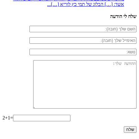
אשד: […] הבלוג של תמי כץ לוריא […]...
שלח לי הודעה
2+1=