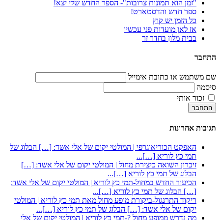
"זמן הוא תמונות צרובות"- הספר החדש שלי יצא!
ספר חדש והדסטארט!
כל הזמן יש קוץ
אז לאן מועדות פני עכשיו
בבית מלון בחדר זר
התחבר
שם משתמש או כתובת אימייל
סיסמה
זכור אותי
התחבר
תגובות אחרונות
האפקט הכוריאוגרפי | המולטי יקום של אלי אשד: […] הבלוג של
תמי כץ לוריא […]...
זיכרון השואה כיצירת מחול | המולטי יקום של אלי אשד: […]
הבלוג של תמי כץ לוריא […]...
הכיעור החדש במחול-תמי כץ לוריא | המולטי יקום של אלי אשד:
[…] הבלוג של תמי כץ לוריא […]...
ריקוד התרנגול-ביקורת מופע מחול מאת תמי כץ לוריא | המולטי
יקום של אלי אשד: […] הבלוג של תמי כץ לוריא […]...
מה נדרש ממופע מחול ?-תמי כץ לוריא | המולטי יקום של אלי