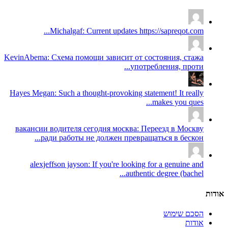
Michalgaf: Current updates https://sapreqot.com...
KevinAbema: Схема помощи зависит от состояния, стажа
употребления, проти...
Hayes Megan: Such a thought-provoking statement! It really
makes you ques...
вакансии водителя сегодня москва: Переезд в Москву
ради работы не должен превращаться в бескон...
alexjeffson jayson: If you're looking for a genuine and
authentic degree (bachel...
אודות
הסכם שימוש
אודות