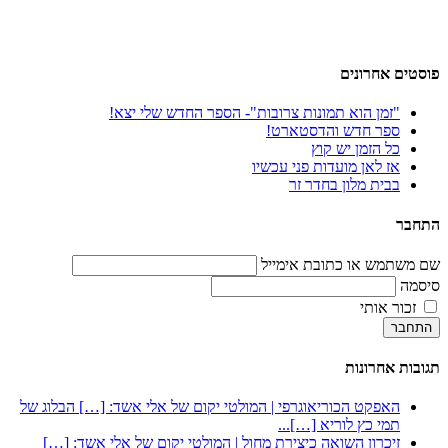
פוסטים אחרונים
"זמן הוא תמונות צרובות"- הספר החדש שלי יצא!
ספר חדש והדסטארט!
כל הזמן יש קוץ
אז לאן מועדות פני עכשיו
בבית מלון בחדר זר
התחבר
שם משתמש או כתובת אימייל
סיסמה
זכור אותי
התחבר
תגובות אחרונות
האפקט הכוריאוגרפי | המולטי יקום של אלי אשד: […] הבלוג של
תמי כץ לוריא […]...
זיכרון השואה כיצירת מחול | המולטי יקום של אלי אשד: […]