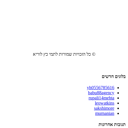
© כל הזכויות שמורות לתמי כץ לוריא
בלוגים חדשים
yh0556785616
babu88agency
rupali14mehta
leowatkins
sakshimore
murnanian
תגובות אחרונות