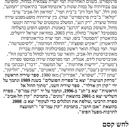
פרנקפורט. בשנים האחרונות תמי יוצרת עצמאית במחול, ומופיעה
עם עבודותיה על במות שונות ("אינטימדאנס" בתיאטרון "תמונע",
סוזן דלל, "על חבל דק" ב"בית תמי", "מוזיאון תל-אביב" ערבי
"קולאז'" ב"בית פרנקפורט" ועוד). בין יצירותיה מופע-מפגש שירה
ומחול שיצרה, "רק רגע", המשלב טקסטים של שירתה וקטעי
מחול, והעוסק בנושא "הרגע" באמנות. המופע הופיע בהצלחה
בפסטיבל "אשה" בחולון, מרץ 2003, במוזיאון ישראל ירושלים,
בתיאטרון "הסמטה" ביפו, ועוד. תמי יצרה כוריאוגרפיות
לתיאטרון: "יאקיש ופופצ'ה", "החולה המדומה", "ליסיסטרטה",
ועוד. תמי בעלת תואר ראשון בפסיכולוגיה וספרות עברית
מאוניברסיטת תל-אביב, ותואר שני בחינוך למחול מ"ברטון הול",
אוניברסיטת לידס, אנגליה. תמי מפרסמת שירה במוספי ספרות
("מעריב", "ידיעות אחרונות", "על המשמר", "דבר") ובכתבי עת
ספרותיים (’שבו”,"קשת החדשה", "מאזניים", "עכשיו", "הליקון",
"עתון 77'", "שופרא", "אפיריון") מאז 1980.
ספר שיריה הראשון
"מרחק הנגיעות" יצא ב"ספרית הפועלים" בשנת 1989 ונתמך על
ידי "קרן רון אדלר".
ספר שיריה השני, "מתוך החול אל
הראשית" יצא ב"תג" ב-1996, ונתמך על יד "קרן עמו''ס".
ספרה
השלישי יצא ב-2001 בהוצאת "גוונים", בתמיכת "קרן תל-אביב".
ספרה הרביעי ,שולפת את הגלגלים כדי לעקוף" יצא ב- 2008
בהוצאת "אבן חושן", בתמיכת "קרן עמו''ס" ו"המועצה
לתרבות-מפעל הפיס".
לחש קסם