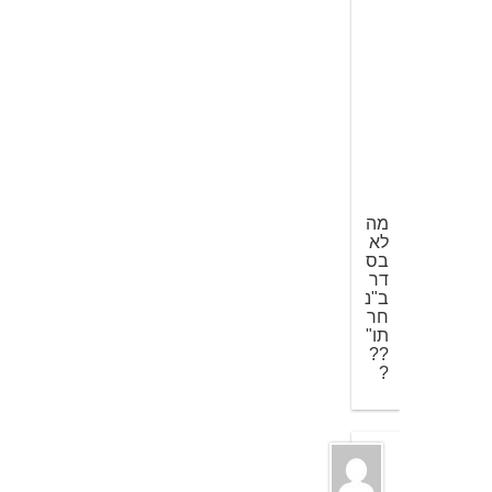
מ
ר
ץ
2
0
0
8
ב
1
:
1
8
מה
לא
בס
דר
ב"נ
חר
תו"
??
?
א
ב