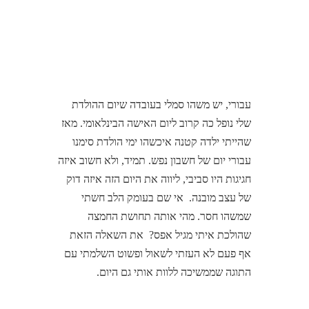
עבורי, יש משהו סמלי בעובדה שיום ההולדת
שלי נופל כה קרוב ליום האישה הבינלאומי. מאז
שהייתי ילדה קטנה איכשהו ימי הולדת סימנו
עבורי יום של חשבון נפש. תמיד, ולא חשוב איזה
חגיגות היו סביבי, ליווה את היום הזה איזה דוק
של עצב מובנה.
אי שם בעומק הלב חשתי
שמשהו חסר. מהי אותה תחושת החמצה
שהולכת איתי מגיל אפס?
את השאלה הזאת
אף פעם לא העזתי לשאול ופשוט השלמתי עם
התוגה שממשיכה ללוות אותי גם היום.