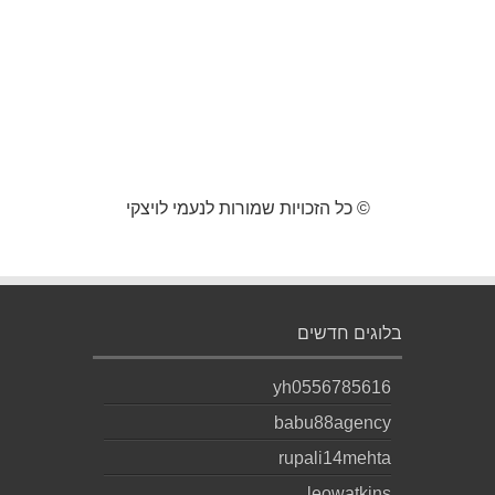
© כל הזכויות שמורות לנעמי לויצקי
בלוגים חדשים
yh0556785616
babu88agency
rupali14mehta
leowatkins