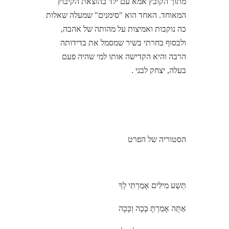
מתוך הקובץ אמא עם ילד בהוצאת הקיבוץ
המאוחד. האחד הוא "סימנים" שמעלה שאלות
כה נוקבות ואמיצות על מהותה של אהבה,
ולבסוף בחרתי בשיר שמסמל את בדידותה
הרבה והיא הקדישה אותו למי שהיה פעם
בעלה, יצחק לבני .
הסטוריה של הפרט
תֵּשַע מִילִּים אָמַרְתִּי לְךָ
אַתָּה אָמַרְתָּ כָּכָה וְכָּכָה