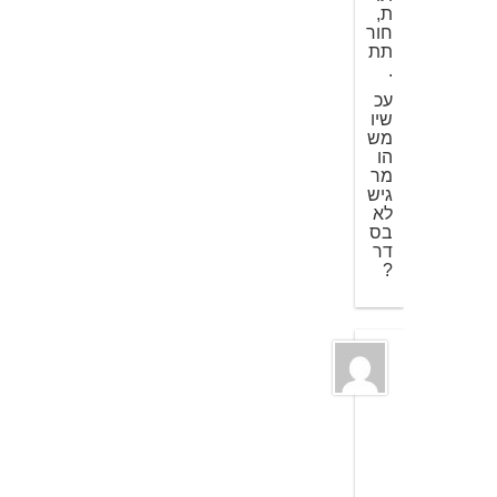
ת,
חור
תת
.
עכ
שיו
מש
הו
מר
גיש
לא
בס
דר
?
ש
י
ר
ה
א
ר
ד
1