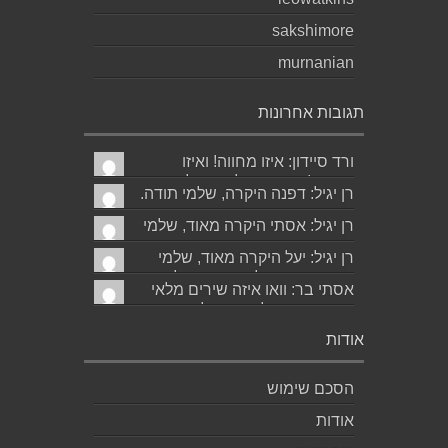
sakshimore
murnanian
תגובות אחרונות
ורד סיידון: איזו מחווה! ואיזו
עברית! יישר כוח לכותב ולאהובתו
רן יגיל: דפנה היקרה, שלמי תודה.
:) שבת שלום...
גד הוא אכן משורר איכותי ביותר.
רן יגיל: אסתי היקרה מאוד, שלמי
אמסור...
תודה. ניכר כי השירים דיברו
רן יגיל: יעל היקרה מאוד, שלמי
לליבך. אמסו...
תודה. אמסור לגד. שבת שלום.
אסתי בר: וואו איזה שירים מלאי
רן...
רגש ותשוקה לאהובה ולאהבה
הגדולה ה,בלתי...
אודות
הסכם שימוש
אודות