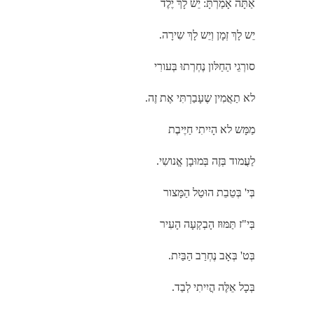
אַתָּה אָמַרְתָּ: יֵש לָךְ יֶלֶד
יֵש לָךְ זְמָן וְיֵש לָךְ שִירָה.
סורְגֵי הַחַלּון נֶחְרְתוּ בְּעורִי
לא תַאֲמִין שֶעָבַרְתִּי אֶת זֶה.
מַמָּש לא הָיִיתִי חַיֶּיבֶת
לַעֲמוד בְּזֶה בְּמוּבָן אֱנושִי.
בְּי' בְּטֵבֵת הוּטַל הַמָּצור
בְּי"ז תַּמּוּז הָבְקְעָה הָעִיר
בְּט' בְּאָב נֶחְרַב הַבַּיִת.
בְּכָל אֵלֶּה הֳיִיתִי לְבַד.