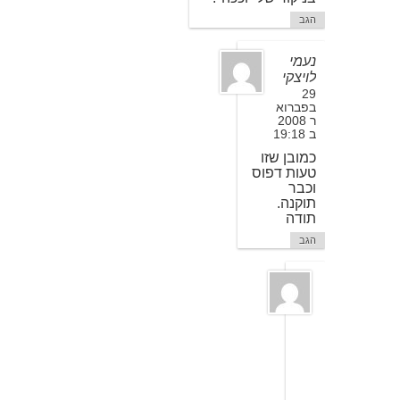
הגב
נעמי
לויצקי
29
בפברוא
ר 2008
ב 19:18
כמובן שזו
טעות דפוס
וכבר
תוקנה.
תודה
הגב
ד
ב
י
א
ל
ה
3
ב