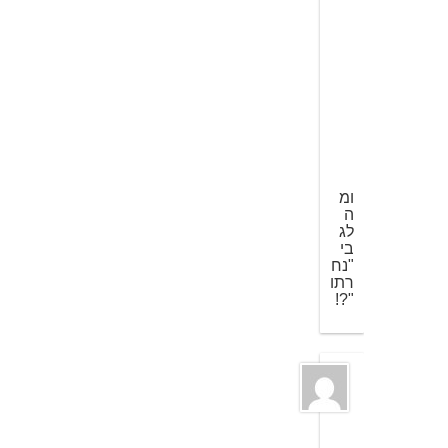
מ
ר
ץ
2
0
0
8
ב
0
:
5
7
ומ
ה
לג
בי
"נח
רתו
"?!
*
*
*
3
ב