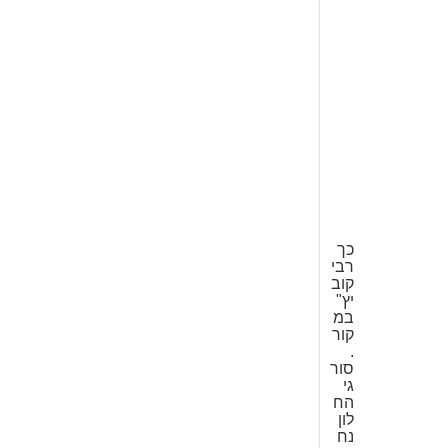
7
ב
מ
ר
ץ
2
0
0
8
ב
1
7
:
2
8
כך
רבי
קוב
יץ"
במ
קור
.
סור
גי
הח
לון
נח