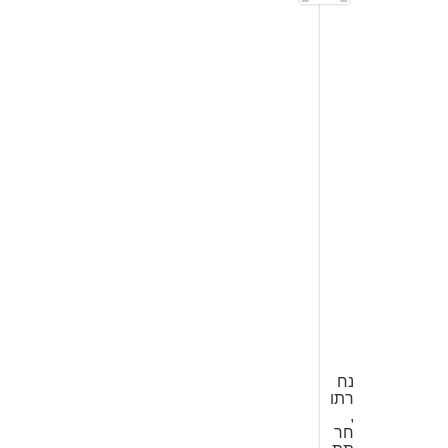
ש
ל
ו
ם
ק
ו
ר
1
7
ב
מ
ר
ץ
2
0
0
8
ב
1
7
:
2
5
נח
רתו
,
חר