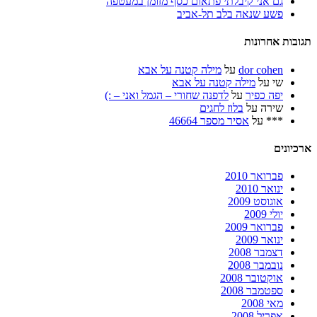
גם אני קיבלתי פתאום כסף מזומן במעטפה
פשע שנאה בלב תל-אביב
תגובות אחרונות
dor cohen
על
מילה קטנה על אבא
שי
על
מילה קטנה על אבא
יפה כפיר
על
לדפנה שחורי – הגמל ואני – :)
שירה
על
בלוז לחגים
***
על
אסיר מספר 46664
ארכיונים
פברואר 2010
ינואר 2010
אוגוסט 2009
יולי 2009
פברואר 2009
ינואר 2009
דצמבר 2008
נובמבר 2008
אוקטובר 2008
ספטמבר 2008
מאי 2008
אפריל 2008