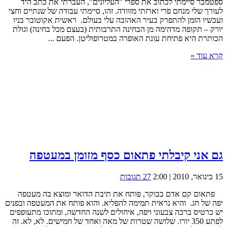
ספטמבר סיימתי לכתוב את ספרי "העליונים", העברתי את כתב היד
לעורך שלי מנחם פרי וארזתי מזוודה. זהו, סיימתי עבודה של שנתיים וחצי
ועכשיו הזמן להתפרק בעיר האהובה עלי בעולם. ראשית אקוטובר בניו
יורק – תקופה מדהימה מן הבחינה התרבותית (בעצם מכל בחינה) וגולת
הכותרת היא פתיחת עונת האופרה במטרופוליטן. הפעם ...
קרא עוד »
גם אני קיבלתי פתאום כסף מזומן במעטפה
15 בינואר, 2010 | 2:00
27 תגובות
פתאום קם אדם בבוקר, פותח את תיבת הדואר ומוצא בה מעטפה
יפה של חג. והיא נראית תמימה להפליא. והוא פותח את המעטפה ובפנים
יש כרטיס ברכה צבעוני ויפה, איחולים לשנה החדשה, ומתוכו מתעופפים
לפתע 350 יורו. שלושה שטרות של מאה ואחד של חמישים. לא, לא. זה