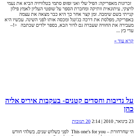
זכרונות מאפריקה: הפיל שלי ואני זפזופ סתמי בטלוויזיה הביא את נעמי
לויצקי, עיתונאית וותיקה ומחברת הספר על שופטי העליון לאמץ פילון
קנייתי בשם שימבה. זמן קצר אחר כך היא כבר מצאה את עצמה
באפריקה, מפלסת את דרכה בג'ונגל ומכסה אותו לפני השינה. עכשיו היא
מעבירה את החוויה שעברה גם לדור הבא, בספר ילדים שכתבה <!–
עדי כץ ...
קרא עוד »
על נדיבות וחסדים קטנים- בעקבות איריס אליה
כהן
23 בינואר, 2010 | 2:14
20 תגובות
הי שחרחורת – This one's for you לפני כשלוש שנים, בשלהי חודש