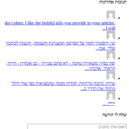
תגובות אחרונות
dor cohen: I like the helpful info you provide in your articles.
I will...
שי: חיפשתי חומר על הפרשה המעניינת והעגומה, והגעתי לכתבה
שלך. אכן...
יפה כפיר: משאירה עקבה - לא סתם עברתי - גם אומרת - הייתי.
קראתי. אהבתי....
שירה: כתבה מרתקת. למדתי ממנה שהמציאות כפי שחי הילד
מתווה את הדרך כ...
***: ...
שלח לי הודעה