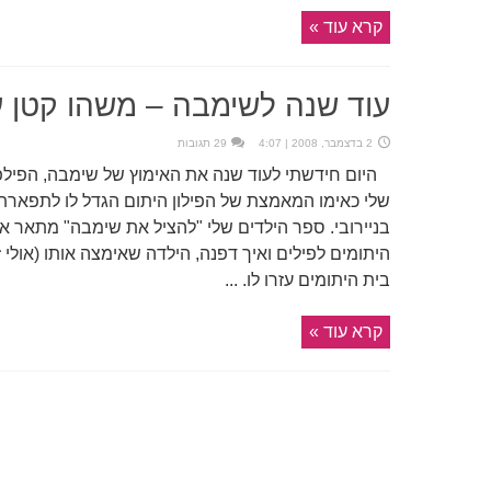
קרא עוד »
עוד שנה לשימבה – משהו קטן 
2 בדצמבר, 2008 | 4:07
29 תגובות
היום חידשתי לעוד שנה את האימוץ של שימבה, הפילפיל
שלי כאימו המאמצת של הפילון היתום הגדל לו לתפארת 
בניירובי. ספר הילדים שלי "להציל את שימבה" מתאר את
היתומים לפילים ואיך דפנה, הילדה שאימצה אותו (אולי זו 
בית היתומים עזרו לו. ...
קרא עוד »