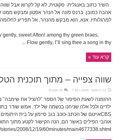
השיר כתוב באנגלית- סקוטית, לא קל לקרוא אבל שווה 
אהבה כמובן. ברנס פונה אל הנהר אפטון ומבקש ממנו לז
למרגלותיו. אנא, הוא מבקש מהנהר, אל תפריע לחלומה.
 gently, sweet Afton! among thy green braes,
Flow gently, I"ll sing thee a song in thy ...
קרא עוד »
שווה צפייה – מתוך תוכנית הטלוויזיה 0
22 בדצמבר, 2008 | 7:40
16 תגובות
ההזמנה לשעת הסיפור של הספר "להציל את שימבה" מ
CBSאייטם של הכתב-כוכב בוב סיימון על בית היתומ
/stories/2008/12/19/60minutes/main4677338.shtml