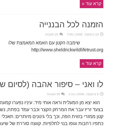
קרא עוד »
הזמנה לכל הבננייה
19 בדצמבר, 2008 | 7:09
20 תגובות
שימבה הקטן עם האמא המא
http://www.sheldrickwildlifetrust.org
קרא עוד »
לו ואני – סיפור אהבה (לסיום 
6 בדצמבר, 2008 | 1:14
58 תגובות
הוא יצא מן המעלית וראה אותי מיד. עיניו נפערו קמעה
בצעד זריז עבר את המרחק הקצר וכבר עמד בפתח, נשען
קטן ממזרי בזווית הפה, וכך בלי גינונים מיותרים: תאכלי
כתפיו רחבות וגופו בנוי לתלפיות. קווצה סוררת של שיערו 