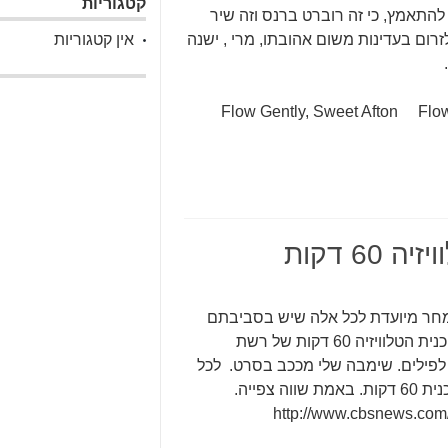
קטגוריות
להתאמץ, כי זה רוברט ברנס וזה שיר
רום בעדינות משום אהובתו, מרי , ישנה
אין קטגוריות
Flow Gently, Sweet Afton Flow
6 דקות
חר מיועדת לכל אלה שיש בסביבתם
ילדים ולכל אלה שניחנו בנשמה של ילד. אמש שודר בתוכנית הטלוויזיה 60 דקות של רשת
ים לפילים. שימבה שלי מככב בסרט. לכל
אוהבי הפילים באשר הם, הנה הקישור לקטע מתוך התוכנית 60 דקות. באמת שווה צפייה.
http://www.cbsnews.com