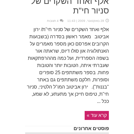
אלף ואחד השקרים של
סניור חי"ת
28 באוקטובר, 2009 | 11:43
4 תגובות
אלף ואחד השקרים של סניור חי"ת/ ירון
אביטוב מאמר ראשון בסדרה (בשבועות
הקרובים אפרסם כאן מספר מאמרים על
האנתולוגיה און סולו דיוס, שראתה אור
בשפה הספרדית, ועל כמה מההרפתקאות
שעברתי איתה, הטובות יותר והטובות
פחות. בספר משתתפים 25 סופרים
וסופרות, חלקם משתתפים גם באתר
"בננות"). ירון אביטוב המו"ל הלטיני, סניור
חי"ת, טיפוס חייכן אך מתעתע, לא שמע,
ככל ...
קרא עוד »
פוסטים אחרונים