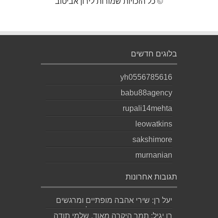
© כל הזכויות שמורות לירון אביטוב
בלוגים חדשים
yh0556785616
babu88agency
rupali14mehta
leowatkins
sakshimore
murnanian
תגובות אחרונות
יעל רן: שירי אהבה מופתיים ומרגשים
עד מאוד כפי שרק גד יודע לכתוב
רן יגיל: תמר היקרה מאוד, שלמי תודה