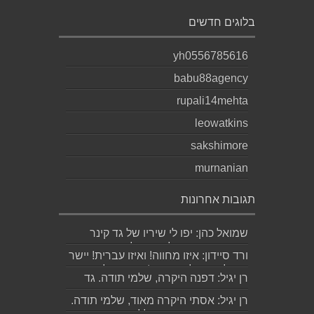
בלוגים חדשים
yh0556785616
babu88agency
rupali14mehta
leowatkins
sakshimore
murnanian
תגובות אחרונות
שמואל כהן: יפו לי שיריו של גד קינר
קיסינגר ואשמח לקחת חלק בערב
ורד סיידון: איזו מחווה! ואיזו עברית! יישר
ההשקה של...
כוח לכותב ולאהובתו :) שבת שלום...
רן יגיל: דפנה היקרה, שלמי תודה. גד
הוא אכן משורר איכותי ביותר. אמסור...
רן יגיל: אסתי היקרה מאוד, שלמי תודה.