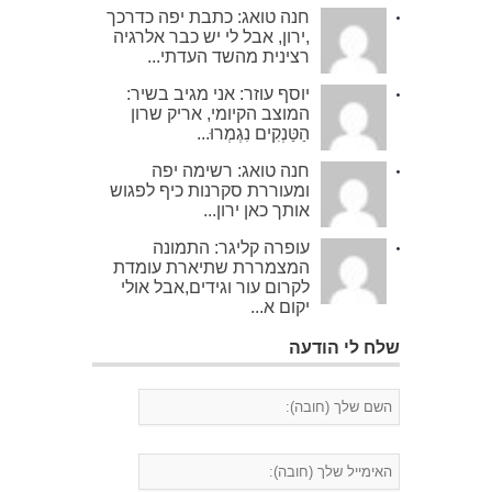
חנה טואג: כתבת יפה כדרכך
,ירון, אבל לי יש כבר אלרגיה
רצינית מהשד העדתי...
יוסף עוזר: אני מגיב בשיר:
המוצב הקיומי, אריק שרון
הַטַּנְקִים נִגְמְרוּ...
חנה טואג: רשימה יפה
ומעוררת סקרנות כיף לפגוש
אותך כאן ירון...
עופרה קליגר: התמונה
המצמררת שתיארת עומדת
לקרום עור וגידים,אבל אולי
יקום א...
שלח לי הודעה