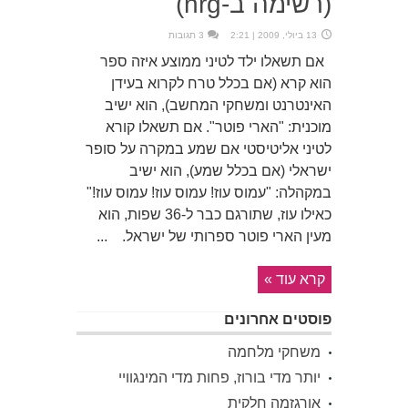
(רשימה ב-nrg)
13 ביולי, 2009 | 2:21
3 תגובות
אם תשאלו ילד לטיני ממוצע איזה ספר
הוא קרא (אם בכלל טרח לקרוא בעידן
האינטרנט ומשחקי המחשב), הוא ישיב
מוכנית: "הארי פוטר". אם תשאלו קורא
לטיני אליטיסטי אם שמע במקרה על סופר
ישראלי (אם בכלל שמע), הוא ישיב
במקהלה: "עמוס עוז! עמוס עוז! עמוס עוז!"
כאילו עוז, שתורגם כבר ל-36 שפות, הוא
מעין הארי פוטר ספרותי של ישראל. ...
קרא עוד »
פוסטים אחרונים
משחקי מלחמה
יותר מדי בורוז, פחות מדי המינגוויי
אורגזמה חלקית