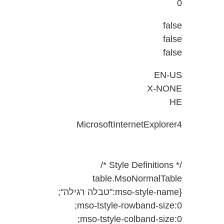
0
false
false
false
EN-US
X-NONE
HE
MicrosoftInternetExplorer4
/* Style Definitions */
table.MsoNormalTable
{mso-style-name:"טבלה רגילה";
mso-tstyle-rowband-size:0;
mso-tstyle-colband-size:0;