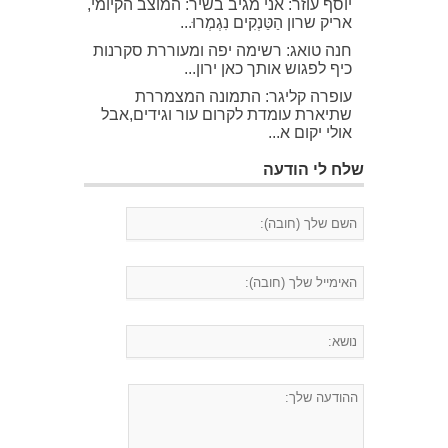
יוסף עוזר: אני מגיב בשיר: המוצב הקיומי,
אריק שרון הַטַּנְקִים נִגְמְרוּ...
חנה טואג: רשימה יפה ומעוררת סקרנות
כיף לפגוש אותך כאן ירון...
עופרה קליגר: התמונה המצמררת
שתיארת עומדת לקרום עור וגידים,אבל
אולי יקום א...
שלח לי הודעה