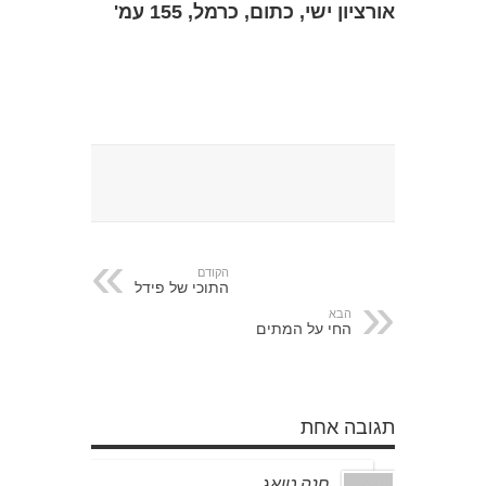
אורציון ישי, כתום, כרמל, 155 עמ'
הקודם
התוכי של פידל
הבא
החי על המתים
תגובה אחת
חנה טואג