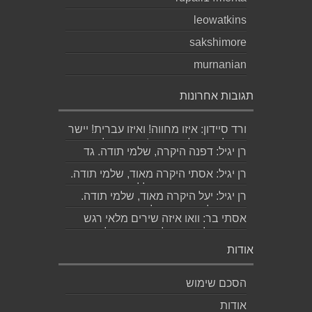
leowatkins
sakshimore
murnanian
תגובות אחרונות
ורד סיידון: איזו מחווה! ואיזו עברית! יישר
כוח לכותב ולאהובתו :) שבת שלום...
רן יגיל: דפנה היקרה, שלמי תודה. גד
הוא אכן משורר איכותי ביותר. אמסור...
רן יגיל: אסתי היקרה מאוד, שלמי תודה.
ניכר כי השירים דיברו לליבך. אמסו...
רן יגיל: יעל היקרה מאוד, שלמי תודה.
אמסור לגד. שבת שלום. רן...
אסתי בר: וואו איזה שירים מלאי רגש
ותשוקה לאהובה ולאהבה הגדולה
ה,בלתי...
אודות
הסכם שימוש
אודות