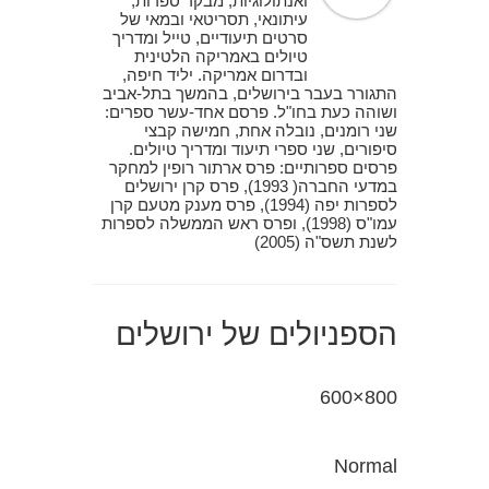
ואנתולוגיות, מבקר ספרות,
עיתונאי, תסריטאי ובמאי של
סרטים תיעודיים, טייל ומדריך
טיולים באמריקה הלטינית
ובדרום אמריקה. יליד חיפה,
התגורר בעבר בירושלים, בהמשך בתל-אביב
ושוהה כעת בחו"ל. פרסם אחד-עשר ספרים:
שני רומנים, נובלה אחת, חמישה קבצי
סיפורים, שני ספרי תיעוד ומדריך טיולים.
פרסים ספרותיים: פרס ארתור רופין למחקר
במדעי החברה( 1993), פרס קרן ירושלים
לספרות יפה (1994), פרס מענק מטעם קרן
עמו"ס (1998), ופרס ראש הממשלה לספרות
לשנת תשס"ה (2005)
הספניולים של ירושלים
800×600
Normal