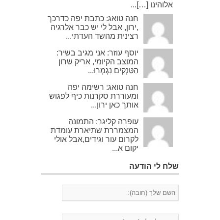
אלוהינו […]...
חנה טואג: כתבת יפה כדרכך
,ירון, אבל לי יש כבר אלרגיה
רצינית מהשד העדתי...
יוסף עוזר: אני מגיב בשיר:
המוצב הקיומי, אריק שרון
הַטַּנְקִים נִגְמְרוּ...
חנה טואג: רשימה יפה
ומעוררת סקרנות כיף לפגוש
אותך כאן ירון...
עופרה קליגר: התמונה
המצמררת שתיארת עומדת
לקרום עור וגידים,אבל אולי
יקום א...
שלח לי הודעה