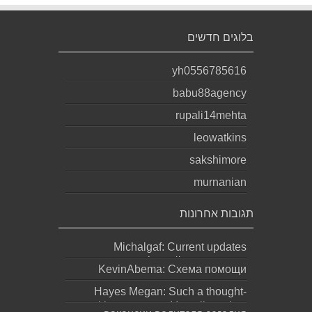
בלוגים חדשים
yh0556785616
babu88agency
rupali14mehta
leowatkins
sakshimore
murnanian
תגובות אחרונות
Michalgaf: Current updates
https://sapreqot.com...
KevinAbema: Схема помощи
зависит от состояния, стажа
Hayes Megan: Such a thought-
употребления, проти...
provoking statement! It really makes