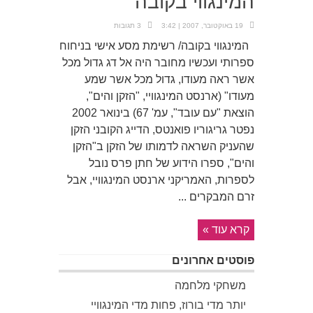
המינגווי בקובה
19 באוקטובר, 2007 | 3:42
3 תגובות
המינגווי בקובה/ רשימת מסע אישי בניחוח
ספרותי ועכשיו מחובר היה אל דג גדול מכל
אשר ראה מעודו, גדול מכל אשר שמע
מעודו" (ארנסט המינגוויי, "הזקן והים",
הוצאת "עם עובד", עמ' 67) בינואר 2002
נפטר גריגוריו פואנטס, הדייג הקובני הזקן
שהעניק השראה לדמותו של הזקן ב"הזקן
והים", ספרו הידוע של חתן פרס נובל
לספרות, האמריקני ארנסט המינגוויי, אבל
זרם המבקרים ...
קרא עוד »
פוסטים אחרונים
משחקי מלחמה
יותר מדי בורוז, פחות מדי המינגוויי