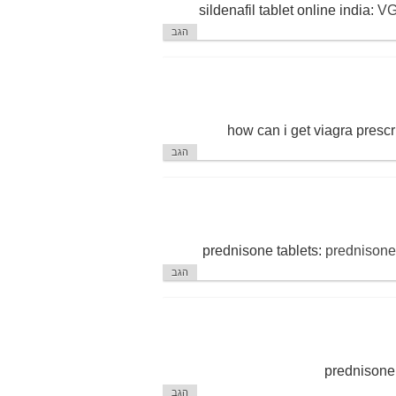
sildenafil tablet online india:
VG
הגב
how can i get viagra prescr
הגב
prednisone tablets:
prednisone 
הגב
prednisone
הגב