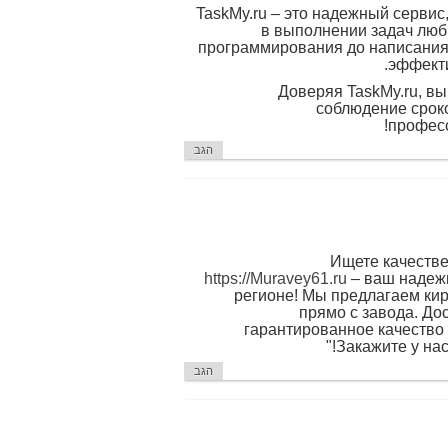
TaskMy.ru – это надежный серви
в выполнении задач люб
программирования до написания 
эффекти
Доверяя TaskMy.ru, в
соблюдение сроко
професс
הגב
https://Muravey61.ru
– ваш надеж
регионе! Мы предлагаем ки
прямо с завода. Дос
гарантированное качество 
Закажите у нас 
הגב