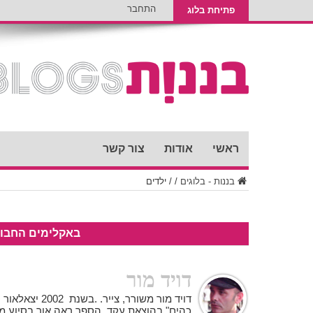
התחבר
פתיחת בלוג
ראשי
אודות
צור קשר
בננות - בלוגים
/
/
ילדים
באקלימים החבוי
דויד מור
דויד מור משורר, 
כהים" בהוצאת עקד. הספר ראה אור בסיוע מו