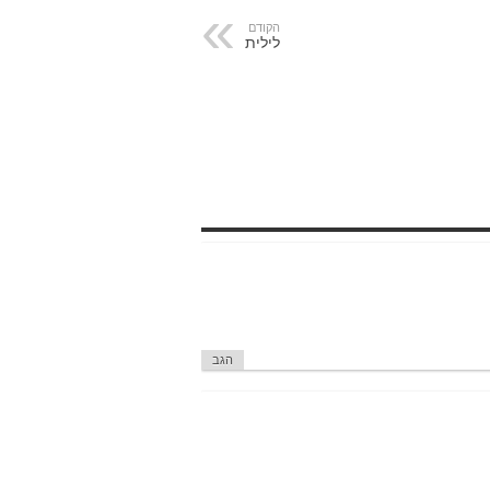
הקודם
לילית
הגב