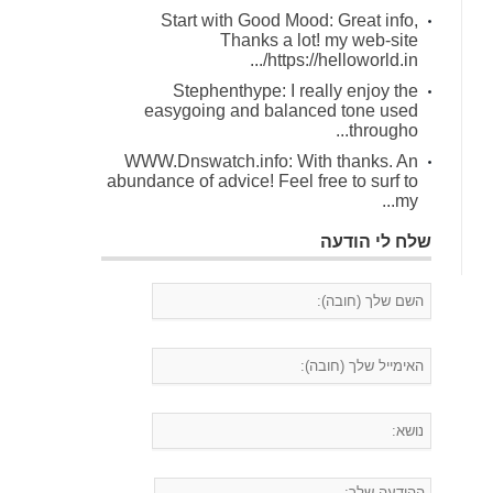
Start with Good Mood: Great info,
Thanks a lot! my web-site
https://helloworld.in/...
Stephenthype: I really enjoy the
easygoing and balanced tone used
througho...
WWW.Dnswatch.info: With thanks. An
abundance of advice! Feel free to surf to
my...
שלח לי הודעה