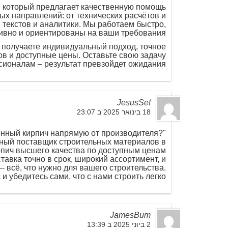
с, который предлагает качественную помощь
ых направлений: от технических расчётов и
текстов и аналитики. Мы работаем быстро,
вно и ориентированы на ваши требования.
ы получаете индивидуальный подход, точное
в и доступные цены. Оставьте свою задачу
ионалам – результат превзойдет ожидания!
JesusSef
18 בינואר 2025 ב 23:07
"Ищете качественный кирпич напрямую от производителя?
ный поставщик строительных материалов в
рпич высшего качества по доступным ценам
тавка точно в срок, широкий ассортимент, и
– всё, что нужно для вашего строительства.
и убедитесь сами, что с нами строить легко!"
JamesBum
2 ביוני 2025 ב 13:39