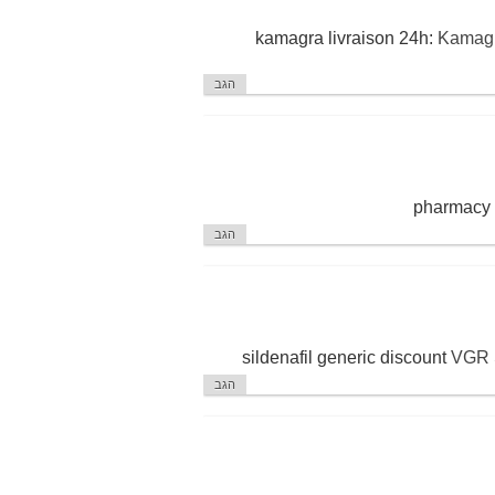
kamagra livraison 24h:
Kamagra
הגב
pharmacy 
הגב
sildenafil generic discount
VGR 
הגב