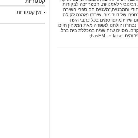
קטגוריות
רבינוביץ לאמנויות. הספר זכה לבקורות
חודי והמבטיח,"מעטים הם ספרי השירה
אין קטגוריות
פרו של דויד מור. שירתו נאמנה לקולה
יום שיריו מתפרסמים בכל כתבי העת
 נבחרו והולחנו לאופרה מאת המלחין חיים
קו"ם. מסיים שנה שניה במכללת בית ברל
hasEML =;