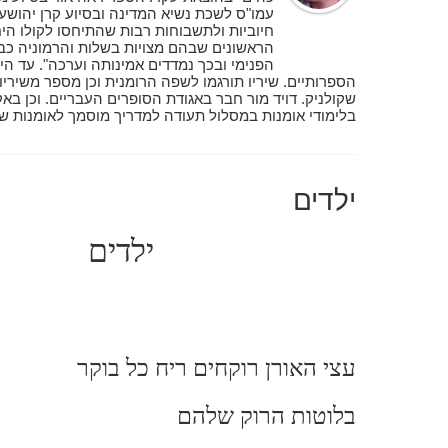
עמו"ס לשכת נשיא המדינה ובסיוע קרן יהושע 
חיוביות ולתשבוחות רבות שהתיחסו לקולו הי
הראשונים שבהם מצויות בשלות והרמוניה כבס
הפנימי ובכך נמדדים אמינותה וערכה". עד ה
הספרותיים. שיריו תורגמו לשפה הרומנית וכן מספר משיריו
שקולניק. דויד מור חבר באגודת הסופרים העבריים. וכן בא
בלימודי אומנות במסלול תעודה למדריך מוסמך לאומנות שיקומית.  false
ילדים
ילדים
עצי האורן רוקחים ריח כל בוקר
בלוטות הרוק שלהם